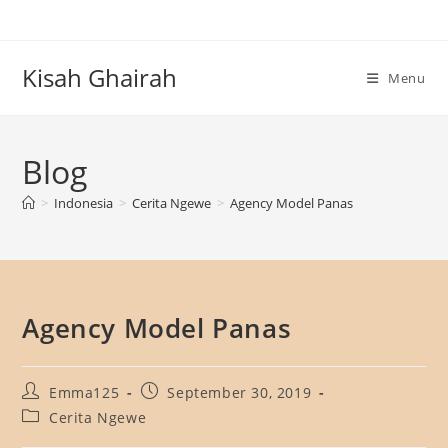
Skip
to
content
Kisah Ghairah
Menu
Blog
>
Indonesia
>
Cerita Ngewe
>
Agency Model Panas
Agency Model Panas
Post
Post
Emma125
September 30, 2019
author:
published:
Post
Cerita Ngewe
category: