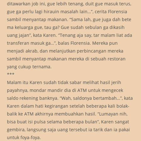
ditawarkan job ini, gue lebih tenang, duit gue masuk terus,
gue ga perlu lagi hirauin masalah lain…”, cerita Florensia
sambil menyantap makanan. “Sama lah, gue juga dah bete
ma keluarga gue, tau ga? Gue sudah sebulan ga dikasih
uang jajan”, kata Karen. “Tenang aja say, tar malam liat ada
transferan masuk ga…”, balas Florensia. Mereka pun
menjadi akrab, dan melanjutkan perbincangan mereka
sambil menyantap makanan mereka di sebuah restoran
yang cukup ternama.
***
Malam itu Karen sudah tidak sabar melihat hasil jerih
payahnya, mondar mandir dia di ATM untuk mengecek
saldo rekening banknya. “Wah, saldonya bertambah…”, kata
Karen dalam hati kegirangan setelah beberapa kali bolak-
balik ke ATM akhirnya membuahkan hasil. “Lumayan nih,
bisa buat isi pulsa selama beberapa bulan”, Karen sangat
gembira, langsung saja uang tersebut ia tarik dan ia pakai
untuk foya-foya.