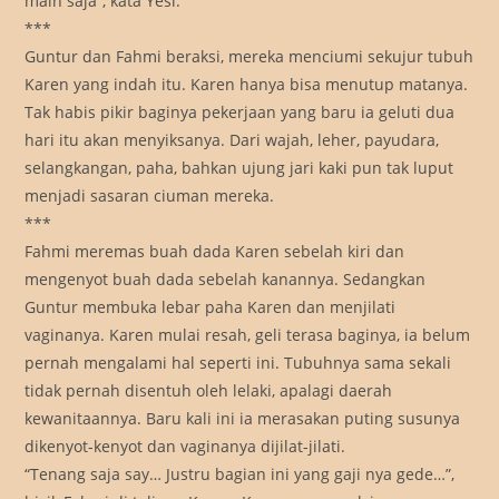
main saja”, kata Yesi.
***
Guntur dan Fahmi beraksi, mereka menciumi sekujur tubuh
Karen yang indah itu. Karen hanya bisa menutup matanya.
Tak habis pikir baginya pekerjaan yang baru ia geluti dua
hari itu akan menyiksanya. Dari wajah, leher, payudara,
selangkangan, paha, bahkan ujung jari kaki pun tak luput
menjadi sasaran ciuman mereka.
***
Fahmi meremas buah dada Karen sebelah kiri dan
mengenyot buah dada sebelah kanannya. Sedangkan
Guntur membuka lebar paha Karen dan menjilati
vaginanya. Karen mulai resah, geli terasa baginya, ia belum
pernah mengalami hal seperti ini. Tubuhnya sama sekali
tidak pernah disentuh oleh lelaki, apalagi daerah
kewanitaannya. Baru kali ini ia merasakan puting susunya
dikenyot-kenyot dan vaginanya dijilat-jilati.
“Tenang saja say… Justru bagian ini yang gaji nya gede…”,