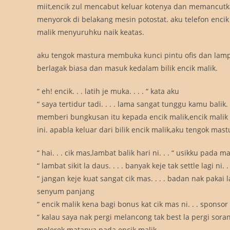
miit,encik zul mencabut keluar kotenya dan memancutk
menyorok di belakang mesin potostat. aku telefon enc
malik menyuruhku naik keatas.
aku tengok mastura membuka kunci pintu ofis dan lampu
berlagak biasa dan masuk kedalam bilik encik malik.
“ eh! encik. . . latih je muka. . . . “ kata aku
“ saya tertidur tadi. . . . lama sangat tunggu kamu balik. 
memberi bungkusan itu kepada encik malik,encik mali
ini. apabla keluar dari bilik encik malik,aku tengok m
“ hai. . . cik mas,lambat balik hari ni. . . “ usikku pada m
“ lambat sikit la daus. . . . banyak keje tak settle lagi ni. 
“ jangan keje kuat sangat cik mas. . . . badan nak pakai la
senyum panjang
“ encik malik kena bagi bonus kat cik mas ni. . . sponsor 
“ kalau saya nak pergi melancong tak best la pergi sora
melerek matanya pada encik malik.