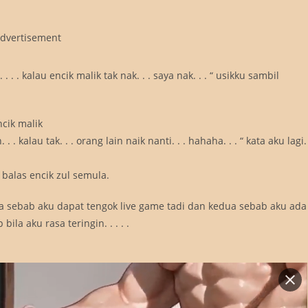
dvertisement
u. . . . kalau encik malik tak nak. . . saya nak. . . “ usikku sambil
ncik malik
. kalau tak. . . orang lain naik nanti. . . hahaha. . . “ kata aku lagi. 
. “ balas encik zul semula.
a sebab aku dapat tengok live game tadi dan kedua sebab aku ada
la aku rasa teringin. . . . .