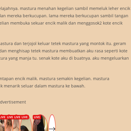
elajahnya. mastura menahan kegelian sambil memeluk leher encik
a dan mereka berkucupan. lama mereka berkucupan sambil tangan
elian membuka sekuar encik malik dan menggosok2 kote encik
tura dan terjojol keluar tetek mastura yang montok itu. geram
t dan menghisap tetek mastura membuatkan aku rasa seperti kote
ra yang manja tu. senak kote aku di buatnya. aku mengeluarkan
santapan encik malik. mastura semakin kegelian. mastura
ik menarik seluar dalam mastura ke bawah.
dvertisement