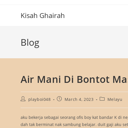
Skip
to
Kisah Ghairah
content
Blog
Air Mani Di Bontot Ma
Post
Post
Post
playboi048
March 4, 2023
Melayu
author:
published:
category:
aku bekerja sebagai seorang ofis boy kat bandar K di n
dah tak berminat nak sambung belajar. duit gaji aku se