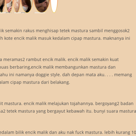
ik malik semakin rakus menghisap tetek mastura sambil menggosok2
h kote encik malik masuk kedalam cipap mastura. maknanya ini
stura meramas2 rambut encik malik. encik malik semakin kuat
 puas berbaring,encik malik membangunkan mastura dan
hu ini namanya doggie style. dah depan mata aku. . . . memang
dalam cipap mastura dari belakang.
” jerit mastura. encik malik melajukan tojahannya. bergoyang2 badan
a2 tetek mastura yang bergayut kebawah itu. bunyi suara mastur
alam bilik encik malik dan aku nak fuck mastura. lebih kurang 1