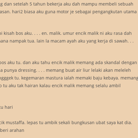
g dan setelah 5 tahun bekerja aku dah mampu membeli sebuah
asan. hari2 biasa aku guna motor je sebagai pengangkutan utama
pi kisah bos aku. . . . en. malik. umur encik malik ni aku rasa dah
s mana nampak tua. lain la macam ayah aku yang kerja di sawah. . .
 bos aku tu. dan aku tahu encik malik memang ada skandal dengan
unya dressing. . . . memang buat air liur lelaki akan meleleh
tongggek tu. kegemaran mastura ialah memaki baju kebaya. meman
b tu aku tak hairan kalau encik malik memang selalu ambil
tu hari
cik mustaffa. lepas tu ambik sekali bungkusan ubat saya kat dia.
mberi arahan