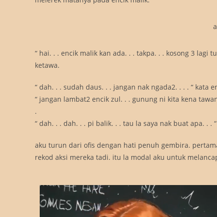
a
“ hai. . . encik malik kan ada. . . takpa. . . kosong 3 lagi t
ketawa.
“ dah. . . sudah daus. . . jangan nak ngada2. . . . “ kata e
“ jangan lambat2 encik zul. . . gunung ni kita kena tawan. . 
.
“ dah. . . dah. . . pi balik. . . tau la saya nak buat apa. . 
aku turun dari ofis dengan hati penuh gembira. pertam
rekod aksi mereka tadi. itu la modal aku untuk melancap bi