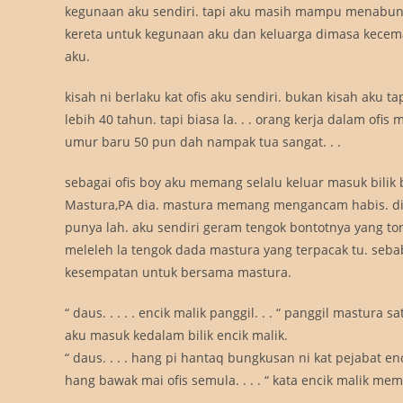
kegunaan aku sendiri. tapi aku masih mampu menabun
kereta untuk kegunaan aku dan keluarga dimasa kecem
aku.
kisah ni berlaku kat ofis aku sendiri. bukan kisah aku ta
lebih 40 tahun. tapi biasa la. . . orang kerja dalam ofi
umur baru 50 pun dah nampak tua sangat. . .
sebagai ofis boy aku memang selalu keluar masuk bilik
Mastura,PA dia. mastura memang mengancam habis. dia p
punya lah. aku sendiri geram tengok bontotnya yang 
meleleh la tengok dada mastura yang terpacak tu. seba
kesempatan untuk bersama mastura.
“ daus. . . . . encik malik panggil. . . “ panggil mastura sa
aku masuk kedalam bilik encik malik.
“ daus. . . . hang pi hantaq bungkusan ni kat pejabat en
hang bawak mai ofis semula. . . . “ kata encik malik me