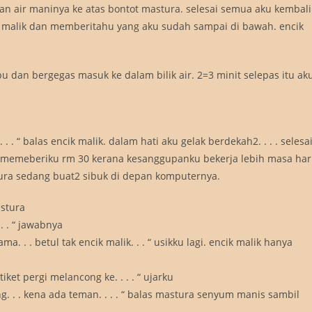
an air maninya ke atas bontot mastura. selesai semua aku kembali
ik malik dan memberitahu yang aku sudah sampai di bawah. encik
 dan bergegas masuk ke dalam bilik air. 2=3 minit selepas itu ak
. . . “ balas encik malik. dalam hati aku gelak berdekah2. . . . selesa
k memeberiku rm 30 kerana kesanggupanku bekerja lebih masa har
astura sedang buat2 sibuk di depan komputernya.
astura
. . . “ jawabnya
ma. . . betul tak encik malik. . . “ usikku lagi. encik malik hanya
tiket pergi melancong ke. . . . “ ujarku
ng. . . kena ada teman. . . . “ balas mastura senyum manis sambil