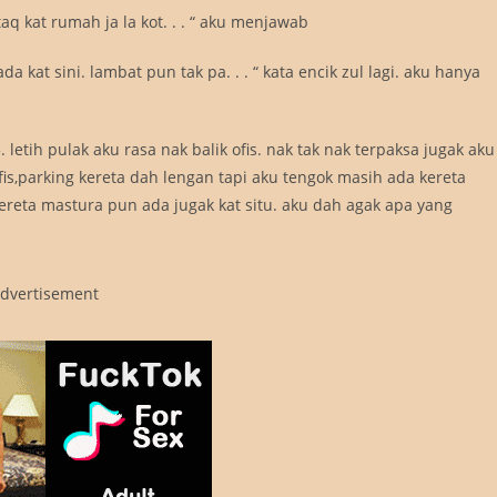
taq kat rumah ja la kot. . . “ aku menjawab
a kat sini. lambat pun tak pa. . . “ kata encik zul lagi. aku hanya
letih pulak aku rasa nak balik ofis. nak tak nak terpaksa jugak aku
ofis,parking kereta dah lengan tapi aku tengok masih ada kereta
 kereta mastura pun ada jugak kat situ. aku dah agak apa yang
dvertisement