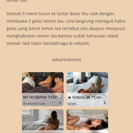
lemon tea.
Setelah 5 menit turun ke lantai dasar ibu naik dengan
membawa 2 gelas lemon tea. Lina langsung meneguk habis
gelas yang berisi lemon tea tersebut lalu akupun menyusul
manghabiskan lemon tea karena sudah kehausan sekali
setelah tadi habis berolahraga di sekolah.
advertisement
MY HUSBAND STEPSON MISTAKENLY GIVES ME IN THE ASS
🔥 Victoria, 36📍Columbus
RedhandsTube
xDate