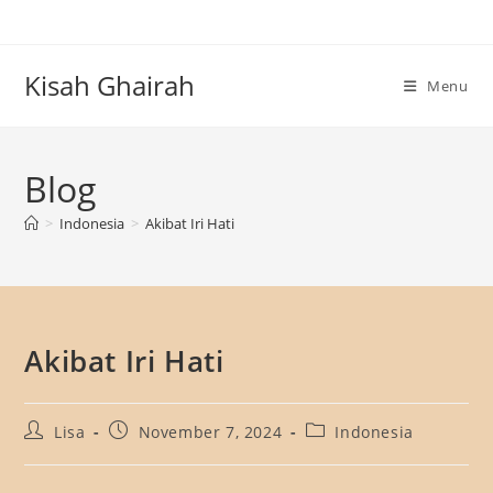
Skip
to
content
Kisah Ghairah
Menu
Blog
>
Indonesia
>
Akibat Iri Hati
Akibat Iri Hati
Post
Post
Post
Lisa
November 7, 2024
Indonesia
author:
published:
category: