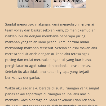
💄 Elena, 38📍Columbus
❤️ Lily, 30📍Columbus
xDate.us
us.hookup
Sambil menunggu makanan, kami mengobrol mengenai
team volley dan basket sekolah kami, 20 menit kemudian
naiklah ibu itu dengan membawa beberapa piring
makanan yang telah kami pesan. Kami berdua mulai
menyantap makanan tersebut. Setelah selesai makan aku
merasa sedikit aneh denganku, kepalaku terasa agak
pusing dan mulai merasakan ngantuk yang luar biasa,
penghilatanku agak kabur dan badanku terasa lemas.
Setelah itu aku tidak tahu sadar lagi apa yang terjadi
berikutnya denganku.
Waktu aku sadar aku berada di suatu ruangan yang sangat
panas sekali sepertinya di ruangan sauna, aku masih
memakai kaos olahraga abu-abu sekolahku dan rok abu-
abu SMU yang sangat basah oleh keringatku. Posisi dalam