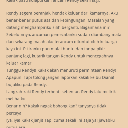
Kakak pasti kulaporkan! ancam Rendy sekali lagi.
Rendy segera beranjak, hendak keluar dari kamarnya. Aku
benar-benar putus asa dan kebingungan. Masalah yang
datang menghampiriku silih berganti. Bagaimana ini?
Sebelumnya, ancaman pemecatanku sudah diambang mata
dan sekarang malah aku terancam dituntut oleh keluarga
kaya ini. Pikiranku pun mulai buntu dan tanpa pikir
panjang lagi, kutarik tangan Rendy untuk mencegahnya
keluar kamar.
Tunggu Rendy!! Kakak akan menuruti permintaan Rendy!
Apapun! Tapi tolong jangan laporkan kakak ke bu Diana!
bujukku pada Rendy.
Langkah kaki Rendy terhenti sebentar. Rendy lalu melirik
melihatku.
Benar nih? Kakak nggak bohong kan? tanyanya tidak
percaya.
Iya, iya! Kakak janji! Tapi cuma sekali ini saja ya! jawabku
putus asa.