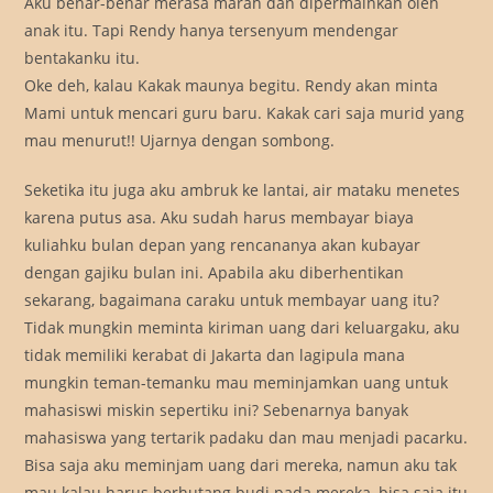
Aku benar-benar merasa marah dan dipermainkan oleh
anak itu. Tapi Rendy hanya tersenyum mendengar
bentakanku itu.
Oke deh, kalau Kakak maunya begitu. Rendy akan minta
Mami untuk mencari guru baru. Kakak cari saja murid yang
mau menurut!! Ujarnya dengan sombong.
Seketika itu juga aku ambruk ke lantai, air mataku menetes
karena putus asa. Aku sudah harus membayar biaya
kuliahku bulan depan yang rencananya akan kubayar
dengan gajiku bulan ini. Apabila aku diberhentikan
sekarang, bagaimana caraku untuk membayar uang itu?
Tidak mungkin meminta kiriman uang dari keluargaku, aku
tidak memiliki kerabat di Jakarta dan lagipula mana
mungkin teman-temanku mau meminjamkan uang untuk
mahasiswi miskin sepertiku ini? Sebenarnya banyak
mahasiswa yang tertarik padaku dan mau menjadi pacarku.
Bisa saja aku meminjam uang dari mereka, namun aku tak
mau kalau harus berhutang budi pada mereka, bisa saja itu