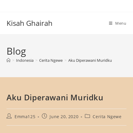
Skip
to
content
Kisah Ghairah
Menu
Blog
>
Indonesia
>
Cerita Ngewe
>
Aku Diperawani Muridku
Aku Diperawani Muridku
Post
Post
Post
Emma125
June 20, 2020
Cerita Ngewe
author:
published:
category: