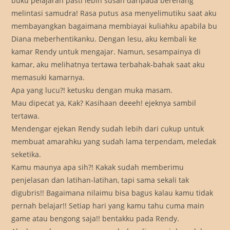
buku pelajaran pasti lebih susah daripada berenang
melintasi samudra! Rasa putus asa menyelimutiku saat aku
membayangkan bagaimana membiayai kuliahku apabila bu
Diana meberhentikanku. Dengan lesu, aku kembali ke
kamar Rendy untuk mengajar. Namun, sesampainya di
kamar, aku melihatnya tertawa terbahak-bahak saat aku
memasuki kamarnya.
Apa yang lucu?! ketusku dengan muka masam.
Mau dipecat ya, Kak? Kasihaan deeeh! ejeknya sambil
tertawa.
Mendengar ejekan Rendy sudah lebih dari cukup untuk
membuat amarahku yang sudah lama terpendam, meledak
seketika.
Kamu maunya apa sih?! Kakak sudah memberimu
penjelasan dan latihan-latihan, tapi sama sekali tak
digubris!! Bagaimana nilaimu bisa bagus kalau kamu tidak
pernah belajar!! Setiap hari yang kamu tahu cuma main
game atau bengong saja!! bentakku pada Rendy.