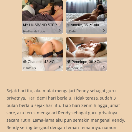
MY HUSBAND STEPSON MISTAKENLY GIVES ME IN THE ASS
✨ Amelie, 36📍Columbus
RedhandsTube
xDate
😍 Charlotte, 42📍Columbus
💖 Penelope, 38📍Columbus
xDate.us
us.hookup
Sejak hari itu, aku mulai mengajari Rendy sebagai guru
privatnya. Hari demi hari berlalu. Tidak terasa, sudah 3
bulan berlalu sejak hari itu. Tiap hari Senin hingga Jumat
sore, aku terus mengajari Rendy sebagai guru privatnya
secara rutin. Lama-lama aku pun semakin mengenal Rendy.
Rendy sering bergaul dengan teman-temannya, namun