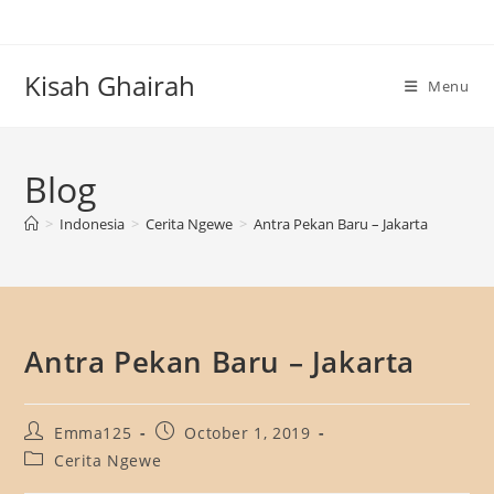
Skip
to
content
Kisah Ghairah
Menu
Blog
>
Indonesia
>
Cerita Ngewe
>
Antra Pekan Baru – Jakarta
Antra Pekan Baru – Jakarta
Post
Post
Emma125
October 1, 2019
author:
published:
Post
Cerita Ngewe
category: