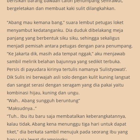
berisikan barang bawaan calon penumpang semrawut,
bergeletakan dan membuat kaki sulit dilangkahkan.
“Abang mau kemana bang,” suara lembut petugas loket
menyambut kedatanganku. Dia duduk dibelakang meja
panjang yang berbentuk siku siku, sehingga sekaligus
menjadi pemisah antara petugas dengan para penumpang.
“Ke Jakarta dik, masih ada tempat nggak,” aku menjawab
sambil melirik belahan bajunnya yang sedikit terbuka.
Persis di payudara kirinya tertulis namanya ‘Sulistyowati’.
Dik Sulis ini berwajah asli solo dengan kulit kuning langsat
dan sangat serasi dengan seragam yang dia pakai yaitu
kombinasi hijau, kuning dan ungu.
“Wah.. Abang sungguh beruntung”
“Maksudnya..”
“Tuh.. Ibu itu baru saja membatalkan keberangkatannya,
kalau tidak, Abang kena menunggu tiga hari untuk dapat
tiket,” dia berkata sambil menujuk pada seorang Ibu yang
baru saja lewat disampingku.