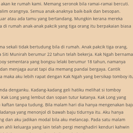
a akan ke rumah kami. Memang seronok bila ramai-ramai bercuti.
, alim orangnya. Semua anak-anaknya baik-baik dan besopan.
luar atau ada tamu yang bertandang. Mungkin kerana mereka
di rumah anak-anak pakcik yang tiga orang itu berpakaian biasa
 sekali tidak bertudung bila di rumah. Anak pakcik tiga orang,
 Siti Munirah berumur 22 tahun telah bekerja. Kak Ngah bernama
mboy sementara yang bongsu lelaki berumur 18 tahun, namanya
 dan menjaga aurat tapi dia memang pandai bergaya. Cantik
ya maka aku lebih rapat dengan Kak Ngah yang bersikap tomboy itu
nda denganku. Kadang-kadang geli hatiku melihat si tomboy
 Kak Long yang lembut dan sopan tutur katanya. Kak Long yang
ju kaftan tanpa tudung. Bila malam hari dia hanya mengenakan baj
dadanya yang menonjol di bawah baju tidurnya itu. Aku hanya
ang dan aku jadikan modal bila aku melancap. Pada satu malam
an ahli keluarga yang lain telah pergi menghadiri kenduri kahwin