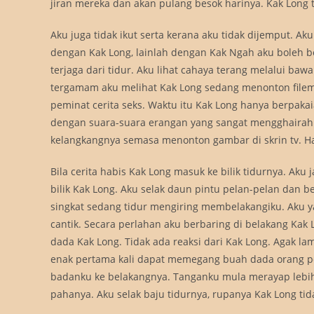
jiran mereka dan akan pulang besok harinya. Kak Long ti
Aku juga tidak ikut serta kerana aku tidak dijemput. A
dengan Kak Long, lainlah dengan Kak Ngah aku boleh b
terjaga dari tidur. Aku lihat cahaya terang melalui ba
tergamam aku melihat Kak Long sedang menonton filem 
peminat cerita seks. Waktu itu Kak Long hanya berpaka
dengan suara-suara erangan yang sangat mengghairah
kelangkangnya semasa menonton gambar di skrin tv. Hati
Bila cerita habis Kak Long masuk ke bilik tidurnya. Aku
bilik Kak Long. Aku selak daun pintu pelan-pelan dan b
singkat sedang tidur mengiring membelakangiku. Aku ya
cantik. Secara perlahan aku berbaring di belakang K
dada Kak Long. Tidak ada reaksi dari Kak Long. Agak l
enak pertama kali dapat memegang buah dada orang p
badanku ke belakangnya. Tanganku mula merayap lebih 
pahanya. Aku selak baju tidurnya, rupanya Kak Long ti