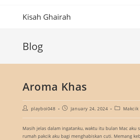
Skip
to
Kisah Ghairah
content
Blog
Aroma Khas
Post
Post
Post
playboi048
January 24, 2024
Makcik
author:
published:
category:
Masih jelas dalam ingatanku, waktu itu bulan Mac aku s
rumah pakcik aku bagi menghabiskan cuti. Memang kebia