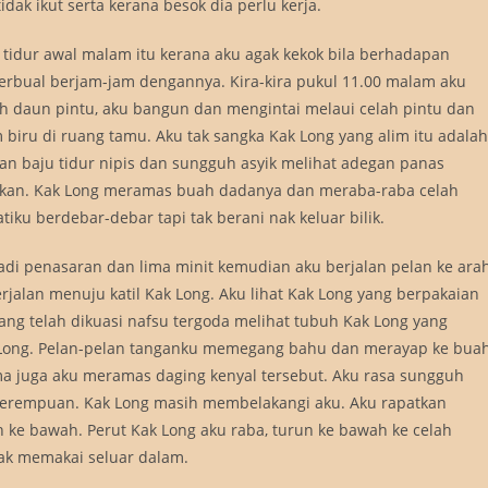
dak ikut serta kerana besok dia perlu kerja.
ku tidur awal malam itu kerana aku agak kekok bila berhadapan
erbual berjam-jam dengannya. Kira-kira pukul 11.00 malam aku
wah daun pintu, aku bangun dan mengintai melaui celah pintu dan
biru di ruang tamu. Aku tak sangka Kak Long yang alim itu adalah
ian baju tidur nipis dan sungguh asyik melihat adegan panas
kan. Kak Long meramas buah dadanya dan meraba-raba celah
ku berdebar-debar tapi tak berani nak keluar bilik.
 jadi penasaran dan lima minit kemudian aku berjalan pelan ke ara
erjalan menuju katil Kak Long. Aku lihat Kak Long yang berpakaian
ng telah dikuasi nafsu tergoda melihat tubuh Kak Long yang
ak Long. Pelan-pelan tanganku memegang bahu dan merayap ke bua
ama juga aku meramas daging kenyal tersebut. Aku rasa sungguh
erempuan. Kak Long masih membelakangi aku. Aku rapatkan
ke bawah. Perut Kak Long aku raba, turun ke bawah ke celah
dak memakai seluar dalam.