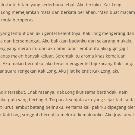
ulu-bulu hitam yang sederhana lebat. Aku terkaku. Kak Long
Long memejamkan mata dan berkata perlahan, “Man buat macam
 mula beroperasi.
 yang lembut dan aku gentel kelentitnya. Kak Long mengerang dan
uja dan bersemangat. Aku balikkan badanku dan sekarang mukaku
g yang merah itu dan aku bibir-bibir lembut itu aku gigit-gigit
anas makin banyak keluar. Serentak itu aroma khas kemaluan
 Aku makin bernafsu, aku terus menggentel biji kacang Kak Long.
suara rengekan Kak Long. Aku jilat kelentit Kak Long, aku
ndir tersebut. Enak rasanya. Kak Long ikut sama bertindak. Kain
aku pula yang berbogel. Terpacak senjata aku yang sejak tadi sud
urut lembut batang pelir aku. Pertama kali pelirku dipegang ole
k Kak Long sungguh bernafsu melurut kemaluanku. Aku juga amat