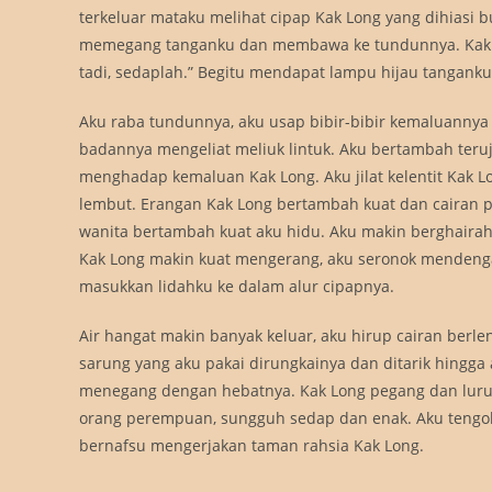
terkeluar mataku melihat cipap Kak Long yang dihiasi b
memegang tanganku dan membawa ke tundunnya. Kak 
tadi, sedaplah.” Begitu mendapat lampu hijau tanganku
Aku raba tundunnya, aku usap bibir-bibir kemaluannya
badannya mengeliat meliuk lintuk. Aku bertambah ter
menghadap kemaluan Kak Long. Aku jilat kelentit Kak Lon
lembut. Erangan Kak Long bertambah kuat dan cairan p
wanita bertambah kuat aku hidu. Aku makin berghairah.
Kak Long makin kuat mengerang, aku seronok mendengar 
masukkan lidahku ke dalam alur cipapnya.
Air hangat makin banyak keluar, aku hirup cairan berle
sarung yang aku pakai dirungkainya dan ditarik hingga 
menegang dengan hebatnya. Kak Long pegang dan lurut-l
orang perempuan, sungguh sedap dan enak. Aku tengo
bernafsu mengerjakan taman rahsia Kak Long.