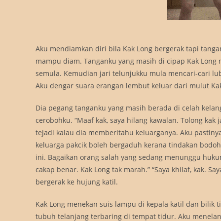
Aku mendiamkan diri bila Kak Long bergerak tapi tang
mampu diam. Tanganku yang masih di cipap Kak Long mu
semula. Kemudian jari telunjukku mula mencari-cari lu
Aku dengar suara erangan lembut keluar dari mulut Ka
Dia pegang tanganku yang masih berada di celah kelan
cerobohku. “Maaf kak, saya hilang kawalan. Tolong kak
tejadi kalau dia memberitahu keluarganya. Aku pastiny
keluarga pakcik boleh bergaduh kerana tindakan bodo
ini. Bagaikan orang salah yang sedang menunggu huku
cakap benar. Kak Long tak marah.” “Saya khilaf, kak. Sa
bergerak ke hujung katil.
Kak Long menekan suis lampu di kepala katil dan bilik t
tubuh telanjang terbaring di tempat tidur. Aku menela