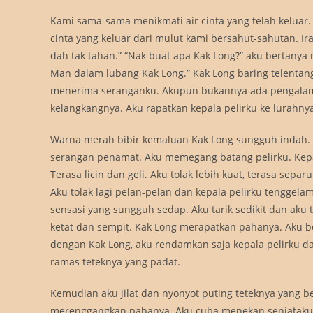
Kami sama-sama menikmati air cinta yang telah keluar
cinta yang keluar dari mulut kami bersahut-sahutan. Ir
dah tak tahan.” “Nak buat apa Kak Long?” aku bertan
Man dalam lubang Kak Long.” Kak Long baring telentang
menerima seranganku. Akupun bukannya ada pengalaman,
kelangkangnya. Aku rapatkan kepala pelirku ke lurahn
Warna merah bibir kemaluan Kak Long sungguh indah. 
serangan penamat. Aku memegang batang pelirku. Kepa
Terasa licin dan geli. Aku tolak lebih kuat, terasa sepa
Aku tolak lagi pelan-pelan dan kepala pelirku tenggela
sensasi yang sungguh sedap. Aku tarik sedikit dan aku 
ketat dan sempit. Kak Long merapatkan pahanya. Aku ber
dengan Kak Long, aku rendamkan saja kepala pelirku 
ramas teteknya yang padat.
Kemudian aku jilat dan nyonyot puting teteknya yang
merenggangkan pahanya. Aku cuba menekan senjataku 