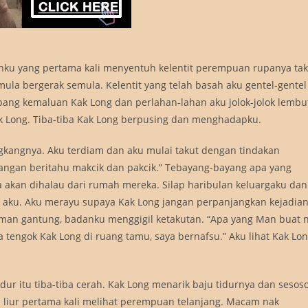
anku yang pertama kali menyentuh kelentit perempuan rupanya tak
la bergerak semula. Kelentit yang telah basah aku gentel-gentel
bang kemaluan Kak Long dan perlahan-lahan aku jolok-jolok lembu
k Long. Tiba-tiba Kak Long berpusing dan menghadapku.
gkangnya. Aku terdiam dan aku mulai takut dengan tindakan
 jangan beritahu makcik dan pakcik.” Tebayang-bayang apa yang
a akan dihalau dari rumah mereka. Silap haribulan keluargaku dan
h aku. Aku merayu supaya Kak Long jangan perpanjangkan kejadia
man gantung, badanku menggigil ketakutan. “Apa yang Man buat n
ya tengok Kak Long di ruang tamu, saya bernafsu.” Aku lihat Kak Lo
idur itu tiba-tiba cerah. Kak Long menarik baju tidurnya dan sesos
n liur pertama kali melihat perempuan telanjang. Macam nak