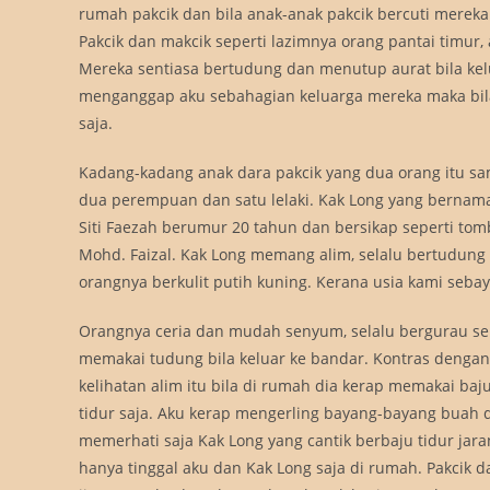
rumah pakcik dan bila anak-anak pakcik bercuti merek
Pakcik dan makcik seperti lazimnya orang pantai timur
Mereka sentiasa bertudung dan menutup aurat bila ke
menganggap aku sebahagian keluarga mereka maka bila 
saja.
Kadang-kadang anak dara pakcik yang dua orang itu sama
dua perempuan dan satu lelaki. Kak Long yang bernama
Siti Faezah berumur 20 tahun dan bersikap seperti to
Mohd. Faizal. Kak Long memang alim, selalu bertudung
orangnya berkulit putih kuning. Kerana usia kami seba
Orangnya ceria dan mudah senyum, selalu bergurau se
memakai tudung bila keluar ke bandar. Kontras dengan
kelihatan alim itu bila di rumah dia kerap memakai ba
tidur saja. Aku kerap mengerling bayang-bayang buah 
memerhati saja Kak Long yang cantik berbaju tidur jar
hanya tinggal aku dan Kak Long saja di rumah. Pakcik d