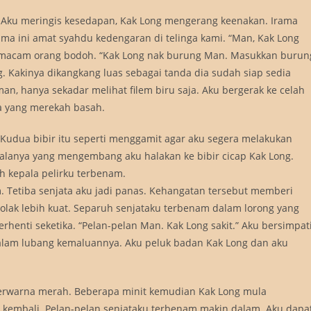
. Aku meringis kesedapan, Kak Long mengerang keenakan. Irama
ama ini amat syahdu kedengaran di telinga kami. “Man, Kak Long
ya macam orang bodoh. “Kak Long nak burung Man. Masukkan burun
. Kakinya dikangkang luas sebagai tanda dia sudah siap sedia
 hanya sekadar melihat filem biru saja. Aku bergerak ke celah
ya yang merekah basah.
Kudua bibir itu seperti menggamit agar aku segera melakukan
lanya yang mengembang aku halakan ke bibir cicap Kak Long.
ruh kepala pelirku terbenam.
m. Tetiba senjata aku jadi panas. Kehangatan tersebut memberi
tolak lebih kuat. Separuh senjataku terbenam dalam lorong yang
henti seketika. “Pelan-pelan Man. Kak Long sakit.” Aku bersimpat
dalam lubang kemaluannya. Aku peluk badan Kak Long dan aku
 berwarna merah. Beberapa minit kemudian Kak Long mula
kembali. Pelan-pelan senjataku terbenam makin dalam. Aku dapa