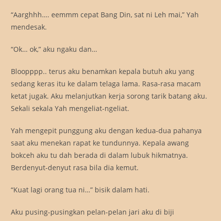
“Aarghhh…. eemmm cepat Bang Din, sat ni Leh mai,” Yah
mendesak.
“Ok… ok,” aku ngaku dan…
Bloopppp.. terus aku benamkan kepala butuh aku yang
sedang keras itu ke dalam telaga lama. Rasa-rasa macam
ketat jugak. Aku melanjutkan kerja sorong tarik batang aku.
Sekali sekala Yah mengeliat-ngeliat.
Yah mengepit punggung aku dengan kedua-dua pahanya
saat aku menekan rapat ke tundunnya. Kepala awang
bokceh aku tu dah berada di dalam lubuk hikmatnya.
Berdenyut-denyut rasa bila dia kemut.
“Kuat lagi orang tua ni…” bisik dalam hati.
Aku pusing-pusingkan pelan-pelan jari aku di biji