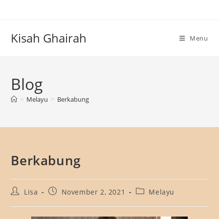
Skip
to
content
Kisah Ghairah
Menu
Blog
>
Melayu
>
Berkabung
Berkabung
Post
Post
Post
Lisa
November 2, 2021
Melayu
author:
published:
category: