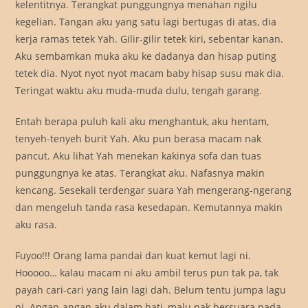
kelentitnya. Terangkat punggungnya menahan ngilu
kegelian. Tangan aku yang satu lagi bertugas di atas, dia
kerja ramas tetek Yah. Gilir-gilir tetek kiri, sebentar kanan.
Aku sembamkan muka aku ke dadanya dan hisap puting
tetek dia. Nyot nyot nyot macam baby hisap susu mak dia.
Teringat waktu aku muda-muda dulu, tengah garang.
Entah berapa puluh kali aku menghantuk, aku hentam,
tenyeh-tenyeh burit Yah. Aku pun berasa macam nak
pancut. Aku lihat Yah menekan kakinya sofa dan tuas
punggungnya ke atas. Terangkat aku. Nafasnya makin
kencang. Sesekali terdengar suara Yah mengerang-ngerang
dan mengeluh tanda rasa kesedapan. Kemutannya makin
aku rasa.
Fuyoo!!! Orang lama pandai dan kuat kemut lagi ni.
Hooooo… kalau macam ni aku ambil terus pun tak pa, tak
payah cari-cari yang lain lagi dah. Belum tentu jumpa lagu
ni. Angan-angan aku dalam hati, malu nak bersuara pada