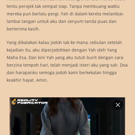
tentu perojek tak sempat siap. Tanpa membuang waktu
mereka pun berlalu pergi. Yah di dalam kereta melambai-
lambai tangan untuk aku dan senyum tanda puas dan
berterima kasih.
Yang dikatakan kalau jodoh tak ke mana, sebulan setelah
kejadian itu, aku diperjodohkan dengan Yah oleh Yang
Maha Esa. Dan kini Yah yang aku tutuh burit dengan cara
berzina tempoh hari, telah menjadi isteri aku yang sah. Doa
dan harapanku semoga jodoh kami berkekalan hingga
keakhir hayat. Amin.