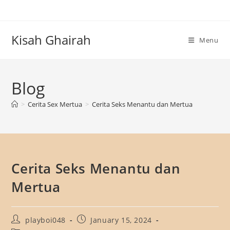
Skip
to
content
Kisah Ghairah
Menu
Blog
>
Cerita Sex Mertua
>
Cerita Seks Menantu dan Mertua
Cerita Seks Menantu dan
Mertua
Post
Post
playboi048
January 15, 2024
author:
published: