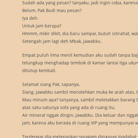
Sudah ada yang pesan? tanyaku, jadi ingin coba, karen
Belum, Pak Budi mau pesan?
Iya deh.
Untuk jam berapa?
Hmmm, mikir dikit, dia baru sampai, butuh istirahat, 
Setengah jam lagi deh Mbak, jawabku.
Empat puluh lima menit kemudian aku sudah tanpa baj
telungkup menghadap tembok di kamar lantai tiga ukur
ditutup kembali.
Selamat siang Pak, sapanya.
Siang, jawabku sambil menolehkan muka ke arah atas, t
Mau minum apa? tanyanya, sambil meletakkan barang ba
atas satu-satunya sofa yang ada di ruang itu.
Air mineral nggak dingin, jawabku. Dia keluar dan n
jam, karena aku berada di ruang VIP yang mempunyai w
Terdengar dia melepaskan seragam dinasnya (padahal