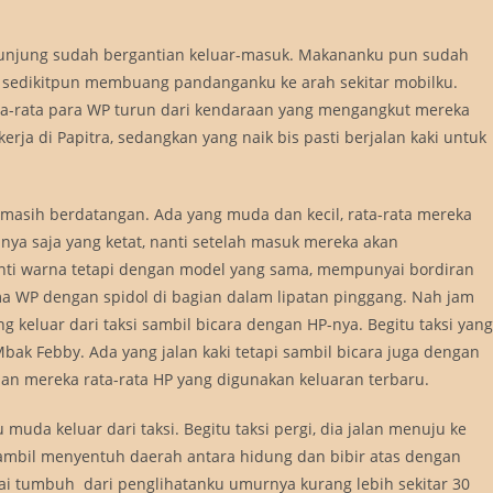
unjung sudah bergantian keluar-masuk. Makananku pun sudah
k sedikitpun membuang pandanganku ke arah sekitar mobilku.
ata-rata para WP turun dari kendaraan yang mengangkut mereka 
ja di Papitra, sedangkan yang naik bis pasti berjalan kaki untuk
masih berdatangan. Ada yang muda dan kecil, rata-rata mereka
ya saja yang ketat, nanti setelah masuk mereka akan
nti warna tetapi dengan model yang sama, mempunyai bordiran
a WP dengan spidol di bagian dalam lipatan pinggang. Nah jam
g keluar dari taksi sambil bicara dengan HP-nya. Begitu taksi yang
bak Febby. Ada yang jalan kaki tetapi sambil bicara juga dengan
lan mereka rata-rata HP yang digunakan keluaran terbaru.
uda keluar dari taksi. Begitu taksi pergi, dia jalan menuju ke
 sambil menyentuh daerah antara hidung dan bibir atas dengan
ai tumbuh  dari penglihatanku umurnya kurang lebih sekitar 30