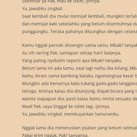
Sebentar ya Pak, mau ke toilet, ijinnya.
Ya, jawabku singkat.
Saat kembali dia mulai memijat kembali, mungkin terlalu
dan memijat kaki sebelahku yang belum disentuhnya d
punggungku. Terasa pahanya dibungkus dengan celana 
Kamu nggak pernah diisengin sama tamu, Mbak? tanya
Itu sih sering Pak, santapan setiap hari! katanya.
Yang paling nyebelin seperti apa Mbak? tanyaku.
Belum lama ini ada tamu, saat lagi nafsu dia bilang, M
kamu, kirain sama kambing kataku, ngomongnya kasar b
Mungkin ada benarnya kata tukang gado-gado langgana
telinga. Artinya kalau dia disanjung, diajak bicara yang
wanita siapapun dia, pasti kalau kamu minta sesuatu d
Maaf Pak, saya tinggal ke toilet lagi, ijinnya.
Ya, jawabku singkat, membuyarkan lamunanku.
Nggak lama dia meneruskan pijatan yang belum selesai. 
Pakai krim nggak, Pak? tanyanya.