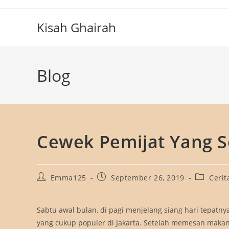
Skip
to
Kisah Ghairah
content
Blog
Cewek Pemijat Yang 
Post
Post
Post
Emma125
September 26, 2019
Ceri
author:
published:
category:
Sabtu awal bulan, di pagi menjelang siang hari tepatn
yang cukup populer di Jakarta. Setelah memesan makana