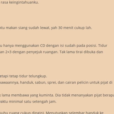
a rasa keingintahuanku.
waktu makan siang sudah lewat, yah 30 menit cukup lah.
u hanya menggunakan CD dengan isi sudah pada posisi. Tidur
an 2×3 dengan penyejuk ruangan. Tak lama tirai dibuka dan
etapi tetap tidur telungkup.
waannya, handuk, sabun, sprei, dan cairan pelicin untuk pijat di
ggak lama membawa yang kuminta. Dia tidak menanyakan pijat berap
aktu minimal satu setengah jam.
 suhu ruang cukup dingin). Menutupkan selembar handuk ke