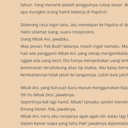
tahun. Yang menarik adalah pinggulnya cukup besar. Bila
apa mungkin orang hamil bekerja di Papitra?.
Didorong rasa ingin tahu, aku menelpon ke Papitra di 
Hallo selamat siang, suara resepsionis.
Siang Mbak Ani, jawabku.
Mau pesan, Pak Budi? katanya, masih ingat namaku. Man
hati ada pengganti Mbak Ani, yang setiap mengembalik
nggak ada uang kecil. Dia hanya menyediakan uang terkeci
pemerasan terselubung alias tip maksa. Aku kalau be
kembaliannya tidak jatuh ke tangannya. Lebih baik jatuh
Mbak Ani, yang barusan baru masuk menggunakan baju 
Oh itu Mbak Desi, jawabnya.
Sepertinya kok lagi hamil, Mbak? tanyaku sambil meneb
Emang bener, Pak, jawabnya.
Mbak Ani, sorry aku nanyanya agak-agak nih, kalau lagi
Dalam kamar siapa yang tahu Pak? jawabnya diplomatis