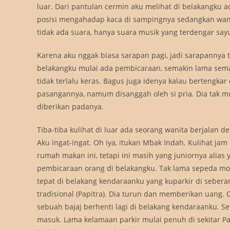
luar. Dari pantulan cermin aku melihat di belakangku 
posisi mengahadap kaca di sampingnya sedangkan wan
tidak ada suara, hanya suara musik yang terdengar say
Karena aku nggak biasa sarapan pagi, jadi sarapannya t
belakangku mulai ada pembicaraan, semakin lama semak
tidak terlalu keras. Bagus juga idenya kalau bertengka
pasangannya, namum disanggah oleh si pria. Dia tak 
diberikan padanya.
Tiba-tiba kulihat di luar ada seorang wanita berjalan 
Aku ingat-ingat. Oh iya, itukan Mbak Indah. Kulihat j
rumah makan ini, tetapi ini masih yang juniornya alias
pembicaraan orang di belakangku. Tak lama sepeda 
tepat di belakang kendaraanku yang kuparkir di sebera
tradisional (Papitra). Dia turun dan memberikan uang. 
sebuah bajaj berhenti lagi di belakang kendaraanku. S
masuk. Lama kelamaan parkir mulai penuh di sekitar P