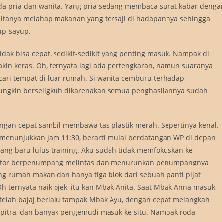
ada pria dan wanita. Yang pria sedang membaca surat kabar denga
itanya melahap makanan yang tersaji di hadapannya sehingga
up-sayup.
idak bisa cepat, sedikit-sedikit yang penting masuk. Nampak di
in keras. Oh, ternyata lagi ada pertengkaran, namun suaranya
r cari tempat di luar rumah. Si wanita cemburu terhadap
mungkin berseligkuh dikarenakan semua penghasilannya sudah
dengan cepat sambil membawa tas plastik merah. Sepertinya kenal.
am menunjukkan jam 11:30, berarti mulai berdatangan WP di depan
 yang baru lulus training. Aku sudah tidak memfokuskan ke
motor berpenumpang melintas dan menurunkan penumpangnya
ng rumah makan dan hanya tiga blok dari sebuah panti pijat
Oh ternyata naik ojek, itu kan Mbak Anita. Saat Mbak Anna masuk,
etelah bajaj berlalu tampak Mbak Ayu, dengan cepat melangkah
apitra, dan banyak pengemudi masuk ke situ. Nampak roda