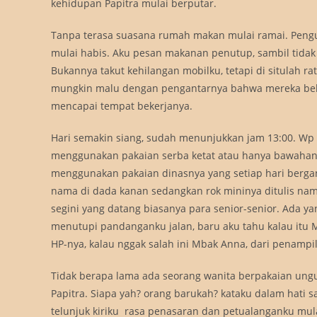
kehidupan Papitra mulai berputar.
Tanpa terasa suasana rumah makan mulai ramai. Peng
mulai habis. Aku pesan makanan penutup, sambil tida
Bukannya takut kehilangan mobilku, tetapi di situlah r
mungkin malu dengan pengantarnya bahwa mereka beker
mencapai tempat bekerjanya.
Hari semakin siang, sudah menunjukkan jam 13:00. Wp 
menggunakan pakaian serba ketat atau hanya bawahann
menggunakan pakaian dinasnya yang setiap hari berga
nama di dada kanan sedangkan rok mininya ditulis nam
segini yang datang biasanya para senior-senior. Ada yan
menutupi pandanganku jalan, baru aku tahu kalau itu M
HP-nya, kalau nggak salah ini Mbak Anna, dari penampi
Tidak berapa lama ada seorang wanita berpakaian ungu m
Papitra. Siapa yah? orang barukah? kataku dalam hati
telunjuk kiriku  rasa penasaran dan petualanganku mul