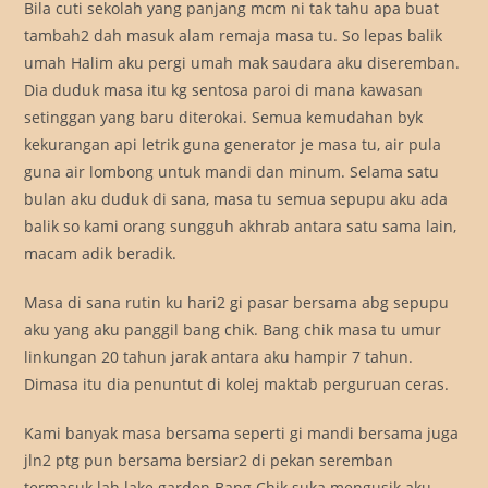
Bila cuti sekolah yang panjang mcm ni tak tahu apa buat
tambah2 dah masuk alam remaja masa tu. So lepas balik
umah Halim aku pergi umah mak saudara aku diseremban.
Dia duduk masa itu kg sentosa paroi di mana kawasan
setinggan yang baru diterokai. Semua kemudahan byk
kekurangan api letrik guna generator je masa tu, air pula
guna air lombong untuk mandi dan minum. Selama satu
bulan aku duduk di sana, masa tu semua sepupu aku ada
balik so kami orang sungguh akhrab antara satu sama lain,
macam adik beradik.
Masa di sana rutin ku hari2 gi pasar bersama abg sepupu
aku yang aku panggil bang chik. Bang chik masa tu umur
linkungan 20 tahun jarak antara aku hampir 7 tahun.
Dimasa itu dia penuntut di kolej maktab perguruan ceras.
Kami banyak masa bersama seperti gi mandi bersama juga
jln2 ptg pun bersama bersiar2 di pekan seremban
termasuk lah lake garden.Bang Chik suka mengusik aku