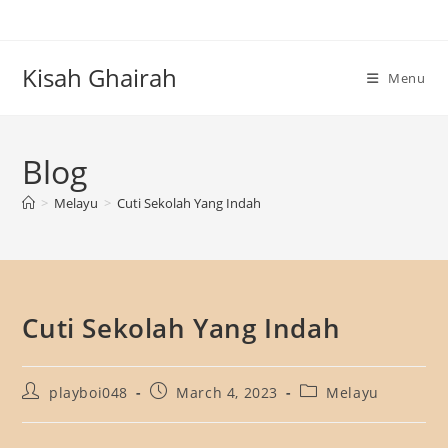
Skip
to
content
Kisah Ghairah
Menu
Blog
>
Melayu
>
Cuti Sekolah Yang Indah
Cuti Sekolah Yang Indah
Post
Post
Post
playboi048
March 4, 2023
Melayu
author:
published:
category: