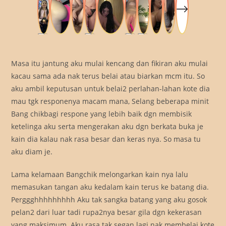
Masa itu jantung aku mulai kencang dan fikiran aku mulai
kacau sama ada nak terus belai atau biarkan mcm itu. So
aku ambil keputusan untuk belai2 perlahan-lahan kote dia
mau tgk responenya macam mana, Selang beberapa minit
Bang chikbagi respone yang lebih baik dgn membisik
ketelinga aku serta mengerakan aku dgn berkata buka je
kain dia kalau nak rasa besar dan keras nya. So masa tu
aku diam je.
Lama kelamaan Bangchik melongarkan kain nya lalu
memasukan tangan aku kedalam kain terus ke batang dia.
Perggghhhhhhhhh Aku tak sangka batang yang aku gosok
pelan2 dari luar tadi rupa2nya besar gila dgn kekerasan
yang maksimum. Aku rasa tak segan lagi nak membelai kote