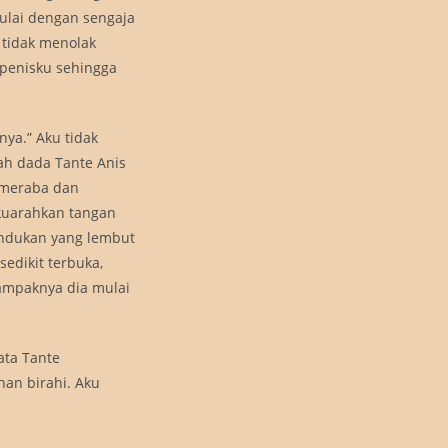
mulai dengan sengaja
 tidak menolak
penisku sehingga
nya.” Aku tidak
ah dada Tante Anis
 meraba dan
kuarahkan tangan
undukan yang lembut
edikit terbuka,
tampaknya dia mulai
ata Tante
han birahi. Aku