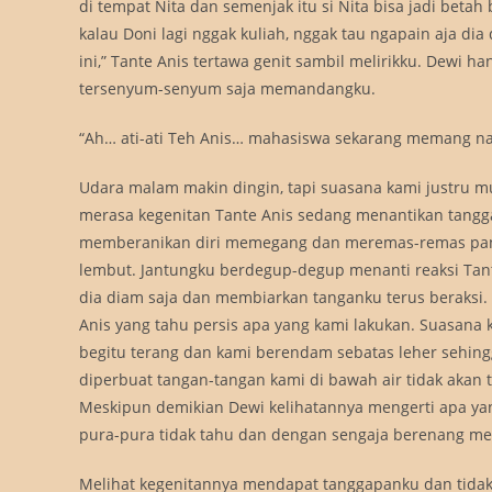
di tempat Nita dan semenjak itu si Nita bisa jadi betah
kalau Doni lagi nggak kuliah, nggak tau ngapain aja dia
ini,” Tante Anis tertawa genit sambil melirikku. Dewi ha
tersenyum-senyum saja memandangku.
“Ah… ati-ati Teh Anis… mahasiswa sekarang memang nak
Udara malam makin dingin, tapi suasana kami justru m
merasa kegenitan Tante Anis sedang menantikan tangg
memberanikan diri memegang dan meremas-remas pan
lembut. Jantungku berdegup-degup menanti reaksi Tan
dia diam saja dan membiarkan tanganku terus beraksi.
Anis yang tahu persis apa yang kami lakukan. Suasana 
begitu terang dan kami berendam sebatas leher sehin
diperbuat tangan-tangan kami di bawah air tidak akan t
Meskipun demikian Dewi kelihatannya mengerti apa yang
pura-pura tidak tahu dan dengan sengaja berenang me
Melihat kegenitannya mendapat tanggapanku dan tidak 