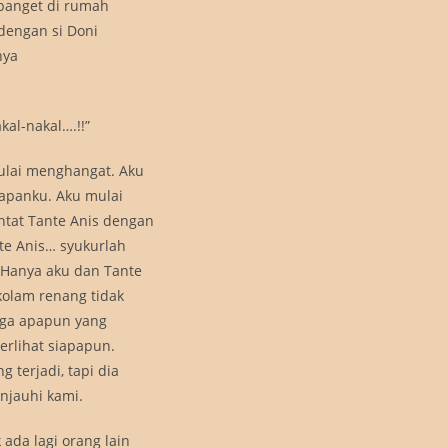
 banget di rumah
 dengan si Doni
nya
al-nakal….!!”
ulai menghangat. Aku
apanku. Aku mulai
tat Tante Anis dengan
te Anis… syukurlah
 Hanya aku dan Tante
kolam renang tidak
gga apapun yang
erlihat siapapun.
 terjadi, tapi dia
njauhi kami.
ada lagi orang lain