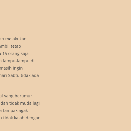
elah melakukan
ambil tetap
a 15 orang saja
an lampu-lampu di
 masih ingin
ari Sabtu tidak ada
kal yang berumur
udah tidak muda lagi
ya tampak agak
 tidak kalah dengan