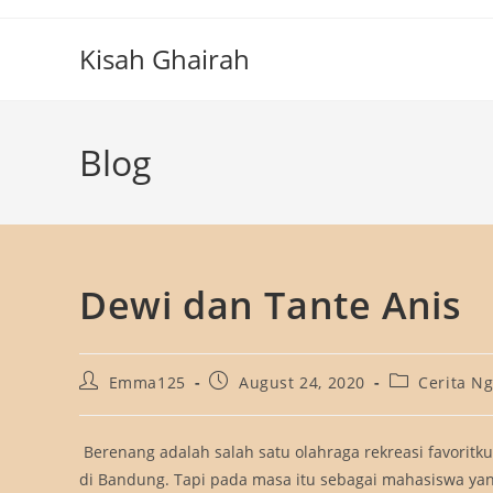
Skip
to
Kisah Ghairah
content
Blog
Dewi dan Tante Anis
Post
Post
Post
Emma125
August 24, 2020
Cerita N
author:
published:
category:
Berenang adalah salah satu olahraga rekreasi favoritku
di Bandung. Tapi pada masa itu sebagai mahasiswa ya