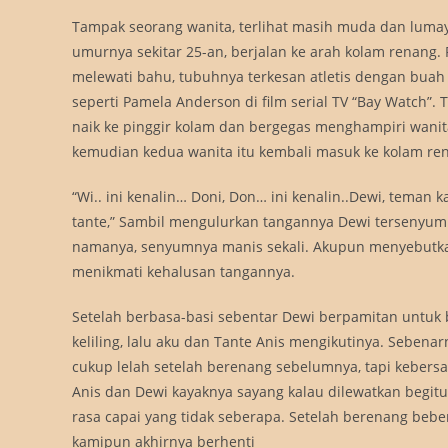
Tampak seorang wanita, terlihat masih muda dan lum
umurnya sekitar 25-an, berjalan ke arah kolam renang.
melewati bahu, tubuhnya terkesan atletis dengan buah
seperti Pamela Anderson di film serial TV “Bay Watch”. T
naik ke pinggir kolam dan bergegas menghampiri wanit
kemudian kedua wanita itu kembali masuk ke kolam re
“Wi.. ini kenalin… Doni, Don… ini kenalin..Dewi, teman k
tante,” Sambil mengulurkan tangannya Dewi tersenyu
namanya, senyumnya manis sekali. Akupun menyebutk
menikmati kehalusan tangannya.
Setelah berbasa-basi sebentar Dewi berpamitan untuk
keliling, lalu aku dan Tante Anis mengikutinya. Sebena
cukup lelah setelah berenang sebelumnya, tapi keber
Anis dan Dewi kayaknya sayang kalau dilewatkan begitu
rasa capai yang tidak seberapa. Setelah berenang beber
kamipun akhirnya berhenti