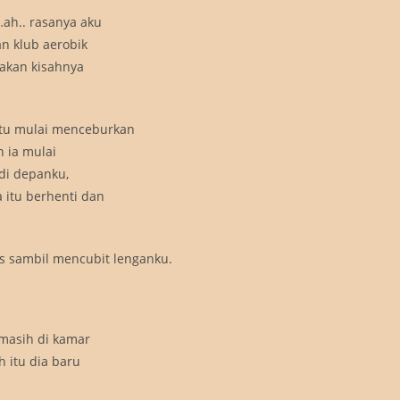
…ah.. rasanya aku
an klub aerobik
takan kisahnya
itu mulai menceburkan
n ia mulai
di depanku,
 itu berhenti dan
s sambil mencubit lenganku.
 masih di kamar
h itu dia baru