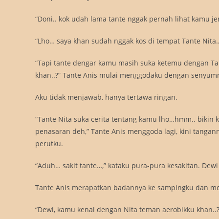
“Doni.. kok udah lama tante nggak pernah lihat kamu je
“Lho… saya khan sudah nggak kos di tempat Tante Nita
“Tapi tante dengar kamu masih suka ketemu dengan Tan
khan..?” Tante Anis mulai menggodaku dengan senyumn
Aku tidak menjawab, hanya tertawa ringan.
“Tante Nita suka cerita tentang kamu lho…hmm.. bikin ki
penasaran deh,” Tante Anis menggoda lagi, kini tanga
perutku.
“Aduh… sakit tante…,” kataku pura-pura kesakitan. Dew
Tante Anis merapatkan badannya ke sampingku dan me
“Dewi, kamu kenal dengan Nita teman aerobikku khan..? 