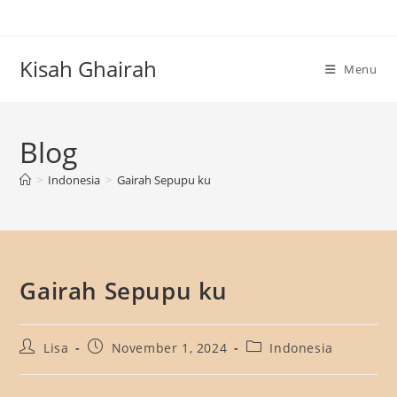
Skip
to
content
Kisah Ghairah
Menu
Blog
>
Indonesia
>
Gairah Sepupu ku
Gairah Sepupu ku
Post
Post
Post
Lisa
November 1, 2024
Indonesia
author:
published:
category: