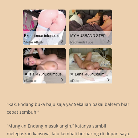
Experience intense desire for girls anytime, anywhere.
MY HUSBAND STEPSON MISTAKENLY GIVES ME IN THE ASS
Stellar Affinity
RedhandsTube
💋 Isla, 42📍Columbus
🌹 Lena, 48📍Columbus
xDate.us
xDate
“Kak, Endang buka baju saja ya? Sekalian pakai balsem biar
cepat sembuh.”
“Mungkin Endang masuk angin.” katanya sambil
melepaskan kaosnya, lalu kembali berbaring di depan saya.