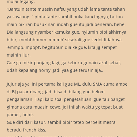
mulai tegang.
“Bantuin tante muasin nafsu yang udah lama tante tahan
ya sayaang..” pinta tante sambil buka kancingnya, bukan
main pikiran busuk nan indah gue itu jadi beneran, hehe.
Dia langsung nyamber kemuka gue, nyiumin pipi akhirnya
bibir, ‘mmhhhhmm..mmmh’ sesekali gue sedot lidahnya,
’emmpp..mpppt’, begitupun dia ke gue, kita jg sempet
mainin liur.
Gue ga mikir panjang lagi, ga keburu gunain akal sehat,
udah kepalang horny. Jadi yaa gue terusin aja..
Jujur aja ya, ini pertama kali gue ML, dulu SMA cuma ampe
di BJ pacar doang, jadi bisa di bilang gue belom
pengalaman. Tapi kalo soal pengetahuan, gue tau banget
gimana cara muasin cewe. Jdi inilah waktu yg tepat buat
pamer, hehe.
Gue diri dari kasur, sambil bibir tetep berbelit mesra
beradu french kiss,