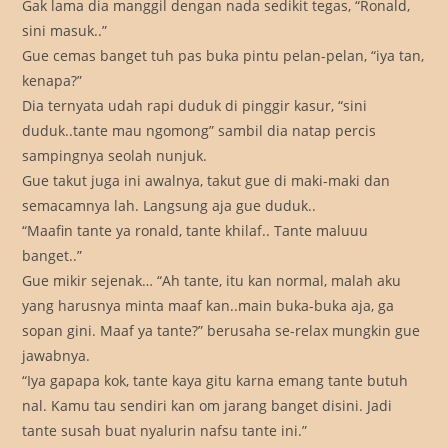
Gak lama dia manggil dengan nada sedikit tegas, “Ronald,
sini masuk..”
Gue cemas banget tuh pas buka pintu pelan-pelan, “iya tan,
kenapa?”
Dia ternyata udah rapi duduk di pinggir kasur, “sini
duduk..tante mau ngomong” sambil dia natap percis
sampingnya seolah nunjuk.
Gue takut juga ini awalnya, takut gue di maki-maki dan
semacamnya lah. Langsung aja gue duduk..
“Maafin tante ya ronald, tante khilaf.. Tante maluuu
banget..”
Gue mikir sejenak… “Ah tante, itu kan normal, malah aku
yang harusnya minta maaf kan..main buka-buka aja, ga
sopan gini. Maaf ya tante?” berusaha se-relax mungkin gue
jawabnya.
“Iya gapapa kok, tante kaya gitu karna emang tante butuh
nal. Kamu tau sendiri kan om jarang banget disini. Jadi
tante susah buat nyalurin nafsu tante ini.”