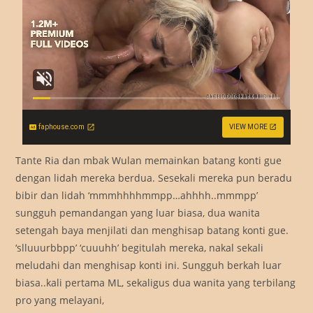
faphouse.com
VIEW MORE
Tante Ria dan mbak Wulan memainkan batang konti gue
dengan lidah mereka berdua. Sesekali mereka pun beradu
bibir dan lidah ‘mmmhhhhmmpp…ahhhh..mmmpp’
sungguh pemandangan yang luar biasa, dua wanita
setengah baya menjilati dan menghisap batang konti gue.
‘slluuurbbpp’ ‘cuuuhh’ begitulah mereka, nakal sekali
meludahi dan menghisap konti ini. Sungguh berkah luar
biasa..kali pertama ML, sekaligus dua wanita yang terbilang
pro yang melayani,