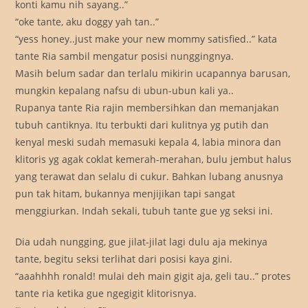
konti kamu nih sayang..”
“oke tante, aku doggy yah tan..”
“yess honey..just make your new mommy satisfied..” kata
tante Ria sambil mengatur posisi nunggingnya.
Masih belum sadar dan terlalu mikirin ucapannya barusan,
mungkin kepalang nafsu di ubun-ubun kali ya..
Rupanya tante Ria rajin membersihkan dan memanjakan
tubuh cantiknya. Itu terbukti dari kulitnya yg putih dan
kenyal meski sudah memasuki kepala 4, labia minora dan
klitoris yg agak coklat kemerah-merahan, bulu jembut halus
yang terawat dan selalu di cukur. Bahkan lubang anusnya
pun tak hitam, bukannya menjijikan tapi sangat
menggiurkan. Indah sekali, tubuh tante gue yg seksi ini.
Dia udah nungging, gue jilat-jilat lagi dulu aja mekinya
tante, begitu seksi terlihat dari posisi kaya gini.
“aaahhhh ronald! mulai deh main gigit aja, geli tau..” protes
tante ria ketika gue ngegigit klitorisnya.