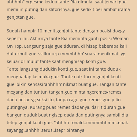
ahhhhh” orgesme kedua tante Ria dimulai saat jemari gue
memilin puting dan klitorisnya, gue sedikit perlambat irama
genjotan gue.
Sudah hampir 10 menit genjot tante dengan posisi doggy
seperti ini. Akhirnya tante Ria meminta ganti posisi Woman
On Top. Langsung saja gue tiduran, di hisap beberapa kali
dulu konti gue ‘ssllluuurp mmmhhhh’ suara menikmati yg
keluar dr mulut tante saat menghisap konti gue.
Tante langsung dudukin konti gue, saat ini tante duduk
menghadap ke muka gue. Tante naik turun genjot konti
gue, bikin sensasi ‘ahhhhh’ nikmat buat gue. Tangan tante
megang dan tuntun tangan gue minta ngeremes-remes
dada besar yg seksi itu, tanpa ragu gue remes gue pilin
putingnya. Kurang puas remes dadanya, dari tiduran gue
bangun duduk buat ngisep dada dan putingnya sambil dia
tetep genjot konti gue. “ahhhh ronald..mmmmhhmm..enak
sayangg..ahhhh..terus..isep” pintanya.