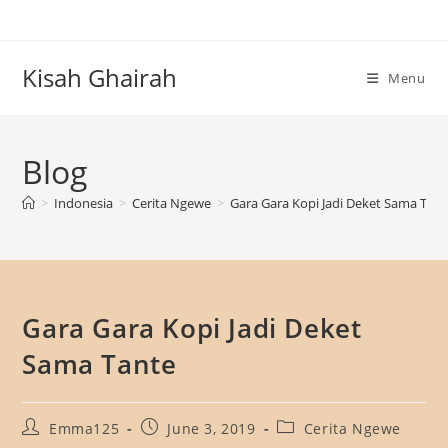
Skip
to
content
Kisah Ghairah
Menu
Blog
>
Indonesia
>
Cerita Ngewe
>
Gara Gara Kopi Jadi Deket Sama Tan
Gara Gara Kopi Jadi Deket
Sama Tante
Post
Post
Post
Emma125
June 3, 2019
Cerita Ngewe
author:
published:
category: