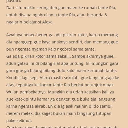
pasutri.
Dari situ makin sering deh gue maen ke rumah tante Ria,
entah disana ngobrol ama tante Ria, atau becanda &
ngajarin belajar si Alexa.
Awalnya bener-bener ga ada pikiran kotor, karna memang
dia nganggep gue kaya anaknya sendiri, dan memang gue
pun ngerasa nyaman kalo ngobrol sama tante.
Ga ada pikiran kotor sama sekali.. Sampe akhirnya guee…
aduh gatau ini di bilang sial apa untung. Ini mungkin gara-
gara gue ga bilang-bilang dulu kalo maen kerumah tante.
Kondisi lagi sepi, Alexa masih sekolah. gue langsung aja ke
atas, tepatnya ke kamar tante Ria berkat petunjuk mbak
Wulan pembokatnya. Mungkin dia udah keasikan kali ya
gue ketok pintu kamar ga denger, gue buka aja langsung
karna ngerasa akrab. Eh dia lg asik mainin dildo sambil
merem melek, dia kaget bukan main langsung tutupan
pake selimut.
Gue juga kaget langsung nutup pintu, tapi gue ga pergi dr