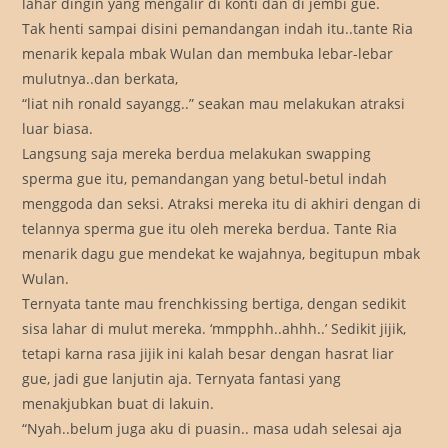
lahar dingin yang mengalir di konti dan di jembi gue.
Tak henti sampai disini pemandangan indah itu..tante Ria
menarik kepala mbak Wulan dan membuka lebar-lebar
mulutnya..dan berkata,
“liat nih ronald sayangg..” seakan mau melakukan atraksi
luar biasa.
Langsung saja mereka berdua melakukan swapping
sperma gue itu, pemandangan yang betul-betul indah
menggoda dan seksi. Atraksi mereka itu di akhiri dengan di
telannya sperma gue itu oleh mereka berdua. Tante Ria
menarik dagu gue mendekat ke wajahnya, begitupun mbak
Wulan.
Ternyata tante mau frenchkissing bertiga, dengan sedikit
sisa lahar di mulut mereka. ‘mmpphh..ahhh..’ Sedikit jijik,
tetapi karna rasa jijik ini kalah besar dengan hasrat liar
gue, jadi gue lanjutin aja. Ternyata fantasi yang
menakjubkan buat di lakuin.
“Nyah..belum juga aku di puasin.. masa udah selesai aja