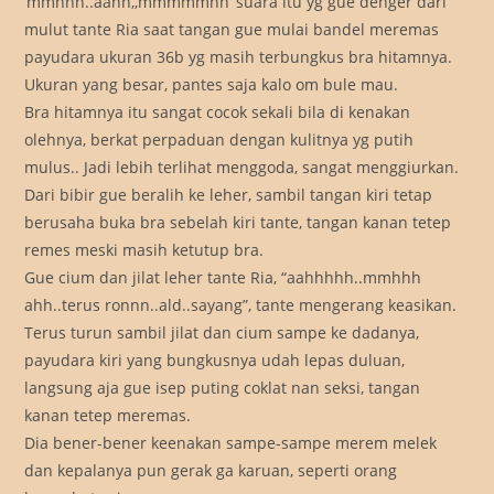
‘mmhhh..aahh,,mmmmmhh’ suara itu yg gue denger dari
mulut tante Ria saat tangan gue mulai bandel meremas
payudara ukuran 36b yg masih terbungkus bra hitamnya.
Ukuran yang besar, pantes saja kalo om bule mau.
Bra hitamnya itu sangat cocok sekali bila di kenakan
olehnya, berkat perpaduan dengan kulitnya yg putih
mulus.. Jadi lebih terlihat menggoda, sangat menggiurkan.
Dari bibir gue beralih ke leher, sambil tangan kiri tetap
berusaha buka bra sebelah kiri tante, tangan kanan tetep
remes meski masih ketutup bra.
Gue cium dan jilat leher tante Ria, “aahhhhh..mmhhh
ahh..terus ronnn..ald..sayang”, tante mengerang keasikan.
Terus turun sambil jilat dan cium sampe ke dadanya,
payudara kiri yang bungkusnya udah lepas duluan,
langsung aja gue isep puting coklat nan seksi, tangan
kanan tetep meremas.
Dia bener-bener keenakan sampe-sampe merem melek
dan kepalanya pun gerak ga karuan, seperti orang