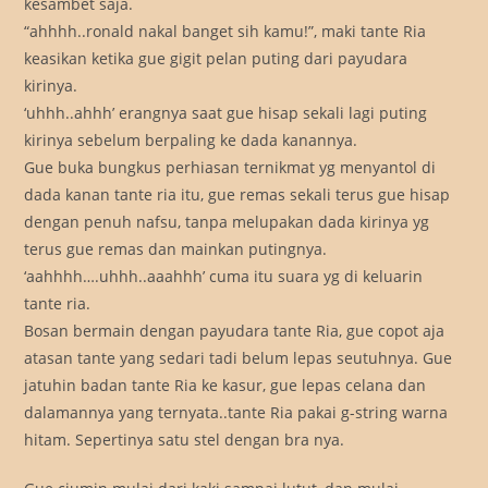
kesambet saja.
“ahhhh..ronald nakal banget sih kamu!”, maki tante Ria
keasikan ketika gue gigit pelan puting dari payudara
kirinya.
‘uhhh..ahhh’ erangnya saat gue hisap sekali lagi puting
kirinya sebelum berpaling ke dada kanannya.
Gue buka bungkus perhiasan ternikmat yg menyantol di
dada kanan tante ria itu, gue remas sekali terus gue hisap
dengan penuh nafsu, tanpa melupakan dada kirinya yg
terus gue remas dan mainkan putingnya.
‘aahhhh….uhhh..aaahhh’ cuma itu suara yg di keluarin
tante ria.
Bosan bermain dengan payudara tante Ria, gue copot aja
atasan tante yang sedari tadi belum lepas seutuhnya. Gue
jatuhin badan tante Ria ke kasur, gue lepas celana dan
dalamannya yang ternyata..tante Ria pakai g-string warna
hitam. Sepertinya satu stel dengan bra nya.