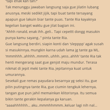
“tapi enak kan tan?”
Tak menunggu jawaban langsung saja gue jilatin lubang
anusnya, meski sedikit jijik, tapi buat tante tersayang
apapun gue lakuin biar tante puas. Tante Ria kayaknya
kegelian banget waktu gue jilat bagian ini.
“Ahhh ronald, enak ihh..geli.. Tapi cepettt dongg masukin
punya kamu sayang..” pinta tante Ria.
Gue langsung berdiri, siapin konti dan ‘slepppp’ agak susah
si masukinnya, mungkin karna udah lama jg tante ga ML.
‘mmmhhh..ahhhh..mmmh..uhhh..yess..ahhh’ tante Ria tak
henti mengerang saat gue genjot maju mundur. Terasa
nikmat di jepit meki tante Ria, jepitannya kuat untuk
umurannya.
Sesekali gue remas payudara besarnya yg seksi itu, gue
pilin putingnya tante Ria, gue ciumin tengkuk lehernya,
tangan gue pun jahil memainkan klitorisnya. Itu semua
bikin tante gerakin kepalanya ga karuan.
“aaaahhhhhh… aku..mmmhhmmm..keluar lagi nih nal…