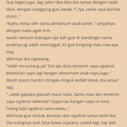
Gue kaget juga..lagi jalan tiba-tiba dia nanya dengan nada
sksd, dengan canggung gue jawab, “i..iya..tante saya barista
disini..”
“Kamu mirip deh sama almarhum anak tante..” lanjutnya
dengan nada agak lirih.
walah senyum boongan aja dah gue di bandingin sama
anaknya yg udah meninggal, ini gue bingung mau caw apa
stay.
akhirnya dia ngomong,
“Udah mo pulang ya? Sini aja dulu temenin saya ngobrol,
kebetulan saya lagi kangen almarhum anak saya juga..”
Masih posisi berdiri clingak-clinguk sedikit kikuk, dia lanjut
lagi,
“..udah gapapa gausah maul-malu. kamu mau kan temenin
saya ngobrol sebentar? Siapa tau kangen saya ini bisa
hilang kalo ngobrol sama kamu..”
Akhirnya gue duduk, kenalan dan ngobrol sama tante Ria.
Dia orangnya asik, bisa bawa suasana, cantik lagi, top deh