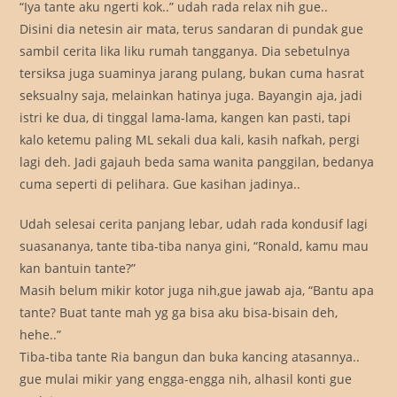
“Iya tante aku ngerti kok..” udah rada relax nih gue..
Disini dia netesin air mata, terus sandaran di pundak gue
sambil cerita lika liku rumah tangganya. Dia sebetulnya
tersiksa juga suaminya jarang pulang, bukan cuma hasrat
seksualny saja, melainkan hatinya juga. Bayangin aja, jadi
istri ke dua, di tinggal lama-lama, kangen kan pasti, tapi
kalo ketemu paling ML sekali dua kali, kasih nafkah, pergi
lagi deh. Jadi gajauh beda sama wanita panggilan, bedanya
cuma seperti di pelihara. Gue kasihan jadinya..
Udah selesai cerita panjang lebar, udah rada kondusif lagi
suasananya, tante tiba-tiba nanya gini, “Ronald, kamu mau
kan bantuin tante?”
Masih belum mikir kotor juga nih,gue jawab aja, “Bantu apa
tante? Buat tante mah yg ga bisa aku bisa-bisain deh,
hehe..”
Tiba-tiba tante Ria bangun dan buka kancing atasannya..
gue mulai mikir yang engga-engga nih, alhasil konti gue