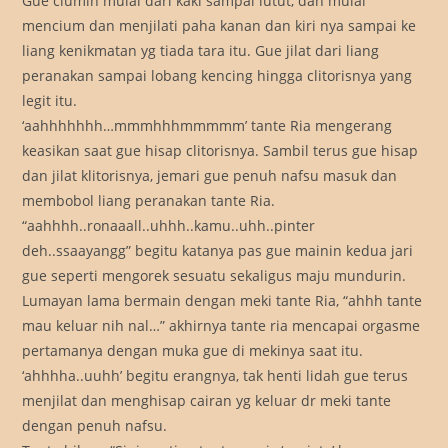
Gue ciumin mulai dari kaki sampai lutut, dan mulai
mencium dan menjilati paha kanan dan kiri nya sampai ke
liang kenikmatan yg tiada tara itu. Gue jilat dari liang
peranakan sampai lobang kencing hingga clitorisnya yang
legit itu.
‘aahhhhhhh…mmmhhhmmmmm’ tante Ria mengerang
keasikan saat gue hisap clitorisnya. Sambil terus gue hisap
dan jilat klitorisnya, jemari gue penuh nafsu masuk dan
membobol liang peranakan tante Ria.
“aahhhh..ronaaall..uhhh..kamu..uhh..pinter
deh..ssaayangg” begitu katanya pas gue mainin kedua jari
gue seperti mengorek sesuatu sekaligus maju mundurin.
Lumayan lama bermain dengan meki tante Ria, “ahhh tante
mau keluar nih nal…” akhirnya tante ria mencapai orgasme
pertamanya dengan muka gue di mekinya saat itu.
‘ahhhha..uuhh’ begitu erangnya, tak henti lidah gue terus
menjilat dan menghisap cairan yg keluar dr meki tante
dengan penuh nafsu.