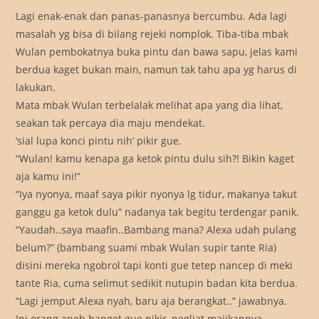
Lagi enak-enak dan panas-panasnya bercumbu. Ada lagi
masalah yg bisa di bilang rejeki nomplok. Tiba-tiba mbak
Wulan pembokatnya buka pintu dan bawa sapu, jelas kami
berdua kaget bukan main, namun tak tahu apa yg harus di
lakukan.
Mata mbak Wulan terbelalak melihat apa yang dia lihat,
seakan tak percaya dia maju mendekat.
‘sial lupa konci pintu nih’ pikir gue.
“Wulan! kamu kenapa ga ketok pintu dulu sih?! Bikin kaget
aja kamu ini!”
“Iya nyonya, maaf saya pikir nyonya lg tidur, makanya takut
ganggu ga ketok dulu” nadanya tak begitu terdengar panik.
“Yaudah..saya maafin..Bambang mana? Alexa udah pulang
belum?” (bambang suami mbak Wulan supir tante Ria)
disini mereka ngobrol tapi konti gue tetep nancep di meki
tante Ria, cuma selimut sedikit nutupin badan kita berdua.
“Lagi jemput Alexa nyah, baru aja berangkat..” jawabnya.
Ini orang aneh banget gue pikir, negliat majikannya