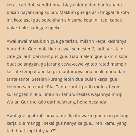
keras cari duit sendiri buat biaya hidup dan bantu-bantu
bokap bayar uang kuliah. Maklum gue ga asli tinggal di kota
ini, kota asal gue sebelahan sih sama kota ini, tapi capek
bolak balik, jadi gue ngekos.
Awal-awal masuk sih gue ga terlalu mikirin kerja, kesininya
baru deh. Gue mulai kerja awal semester 2, jadi barista di
cafe ga jauh dari kampus gue. Tiap malem gue bikinin kopi
buat pelanggan, ga jarang cewe-cewe yg top rated mampir
ke cafe tempat ane kerja, diantaranya ada anak muda dan
tante-tante. Setelah kurang lebih dua bulan kerja, gue
ketemu sama tante Ria. Tante cantik putih mulus, boobs
kurang lebih 36b, umur 37 tahun, sekilas wajahnya mirip
Wulan Guritno kalo dari belakang, hehe becanda.
Awal gue ngobrol sama tante Ria itu waktu gue mau pulang
kerja, dia manggil sekaligus nanya ke gue… “eh, kamu yang
tadi buat kopi ini yaah?”