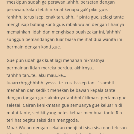
‘meskipun sudah ga perawan..ahhh, persetan dengan
perawan, kalau lebih nikmat kenapa gak’ pikir gue.
“ahhhh..terus isep, enak tan..ahh…” pinta gue, selagi tante
menghisap batang konti gue, mbak wulan dengan lihainya
memainkan lidah dan menghisap buah zakar ini, ‘ahhhh’
sungguh pemandangan luar biasa melihat dua wanita ini
bermain dengan konti gue.
Gue pun udah gak kuat lagi menahan nikmatnya
permainan lidah mereka berdua..akhirnya..
“ahhhh tan..te…aku mau..ke…
luaarrrhrgghhhhh..yesss..te..rus..isssep tan…” sambil
menahan dan sedikit menekan ke bawah kepala tante
dengan tangan gue, akhirnya ‘ahhhhh’ klimaks pertama gue
selesai. Cairan kenikmatan gue semuanya gue keluarin di
mulut tante, sedikit yang netes keluar membuat tante Ria
terlihat begitu seksi dan menggoda.
Mbak Wulan dengan cekatan menjilati sisa sisa dan tetesan