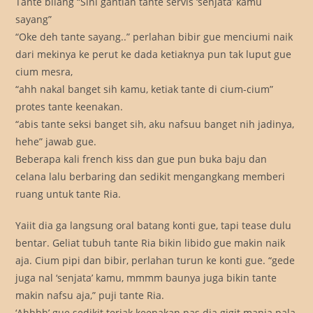
Tante bilang “Sini gantian tante servis ‘senjata’ kamu
sayang”
“Oke deh tante sayang..” perlahan bibir gue menciumi naik
dari mekinya ke perut ke dada ketiaknya pun tak luput gue
cium mesra,
“ahh nakal banget sih kamu, ketiak tante di cium-cium”
protes tante keenakan.
“abis tante seksi banget sih, aku nafsuu banget nih jadinya,
hehe” jawab gue.
Beberapa kali french kiss dan gue pun buka baju dan
celana lalu berbaring dan sedikit mengangkang memberi
ruang untuk tante Ria.
Yaiit dia ga langsung oral batang konti gue, tapi tease dulu
bentar. Geliat tubuh tante Ria bikin libido gue makin naik
aja. Cium pipi dan bibir, perlahan turun ke konti gue. “gede
juga nal ‘senjata’ kamu, mmmm baunya juga bikin tante
makin nafsu aja,” puji tante Ria.
‘Ahhhh’ gue sedikit teriak keenakan pas dia gigit manja pala