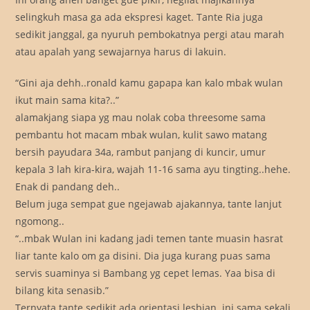
selingkuh masa ga ada ekspresi kaget. Tante Ria juga
sedikit janggal, ga nyuruh pembokatnya pergi atau marah
atau apalah yang sewajarnya harus di lakuin.
“Gini aja dehh..ronald kamu gapapa kan kalo mbak wulan
ikut main sama kita?..”
alamakjang siapa yg mau nolak coba threesome sama
pembantu hot macam mbak wulan, kulit sawo matang
bersih payudara 34a, rambut panjang di kuncir, umur
kepala 3 lah kira-kira, wajah 11-16 sama ayu tingting..hehe.
Enak di pandang deh..
Belum juga sempat gue ngejawab ajakannya, tante lanjut
ngomong..
“..mbak Wulan ini kadang jadi temen tante muasin hasrat
liar tante kalo om ga disini. Dia juga kurang puas sama
servis suaminya si Bambang yg cepet lemas. Yaa bisa di
bilang kita senasib.”
Ternyata tante sedikit ada orientasi lesbian..ini sama sekali