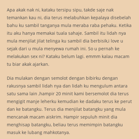
Apa akak nak ni, kataku tersipu sipu, takde saje nak
temankan kau ni, dia terus melabuhkan kepalaya disebelah
bahu ku sambil tanganya mula meraba raba pehaku. Ketika
itu aku hanya memakai tuala sahaje. Sambil itu lidah nya
mula menjilat jilat telinga ku sambil dia berbisik,i love u
sejak dari u mula menyewa rumah ini. So u pernah ke
melakukan sex ni? Kataku belum lagi. emmm kalau macam
tu biar akak ajarkan.
Dia mulakan dengan semolot dengan bibirku dengan
rakusnya sambil lidah nya dan lidah ku mengulum antara
satu sama lain ,hampir 20 minit kami bersemolot dia terus
mengigit manje leherku kemudian ke dadaku terus ke perut
dan ke batangku. Terus dia menjilat batangku yang mula
mencanak macam aiskrim. Hampir sepuluh minit dia
menghisap batangku, beliau terus memimpin batangku
masuk ke lubang mahkotanya.