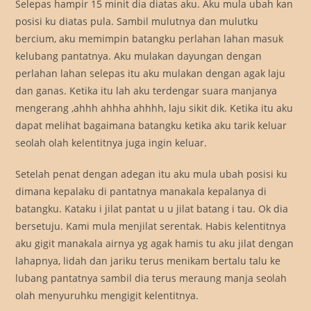
Selepas hampir 15 minit dia diatas aku. Aku mula ubah kan
posisi ku diatas pula. Sambil mulutnya dan mulutku
bercium, aku memimpin batangku perlahan lahan masuk
kelubang pantatnya. Aku mulakan dayungan dengan
perlahan lahan selepas itu aku mulakan dengan agak laju
dan ganas. Ketika itu lah aku terdengar suara manjanya
mengerang ,ahhh ahhha ahhhh, laju sikit dik. Ketika itu aku
dapat melihat bagaimana batangku ketika aku tarik keluar
seolah olah kelentitnya juga ingin keluar.
Setelah penat dengan adegan itu aku mula ubah posisi ku
dimana kepalaku di pantatnya manakala kepalanya di
batangku. Kataku i jilat pantat u u jilat batang i tau. Ok dia
bersetuju. Kami mula menjilat serentak. Habis kelentitnya
aku gigit manakala airnya yg agak hamis tu aku jilat dengan
lahapnya, lidah dan jariku terus menikam bertalu talu ke
lubang pantatnya sambil dia terus meraung manja seolah
olah menyuruhku mengigit kelentitnya.