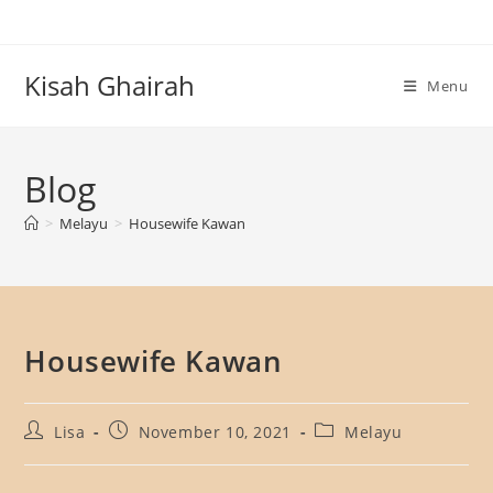
Skip
to
content
Kisah Ghairah
Menu
Blog
>
Melayu
>
Housewife Kawan
Housewife Kawan
Post
Post
Post
Lisa
November 10, 2021
Melayu
author:
published:
category: