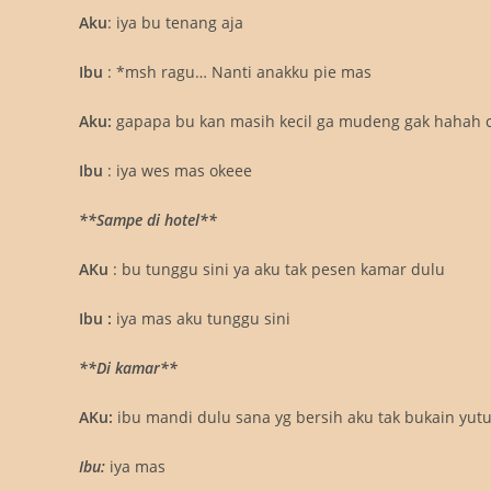
Aku
: iya bu tenang aja
Ibu
: *msh ragu… Nanti anakku pie mas
Aku:
gapapa bu kan masih kecil ga mudeng gak hahah c
Ibu
: iya wes mas okeee
**Sampe di hotel**
AKu
: bu tunggu sini ya aku tak pesen kamar dulu
Ibu :
iya mas aku tunggu sini
**Di kamar**
AKu:
ibu mandi dulu sana yg bersih aku tak bukain yu
Ibu:
iya mas