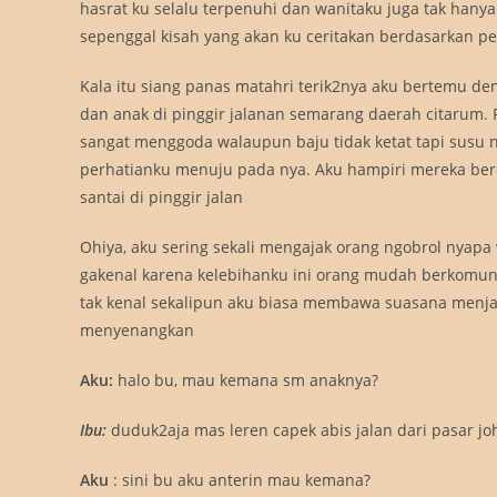
hasrat ku selalu terpenuhi dan wanitaku juga tak hanya 
sepenggal kisah yang akan ku ceritakan berdasarkan p
Kala itu siang panas matahri terik2nya aku bertemu d
dan anak di pinggir jalanan semarang daerah citarum. 
sangat menggoda walaupun baju tidak ketat tapi susu
perhatianku menuju pada nya. Aku hampiri mereka be
santai di pinggir jalan
Ohiya, aku sering sekali mengajak orang ngobrol nyapa
gakenal karena kelebihanku ini orang mudah berkomun
tak kenal sekalipun aku biasa membawa suasana menj
menyenangkan
Aku:
halo bu, mau kemana sm anaknya?
Ibu:
duduk2aja mas leren capek abis jalan dari pasar jo
Aku
: sini bu aku anterin mau kemana?