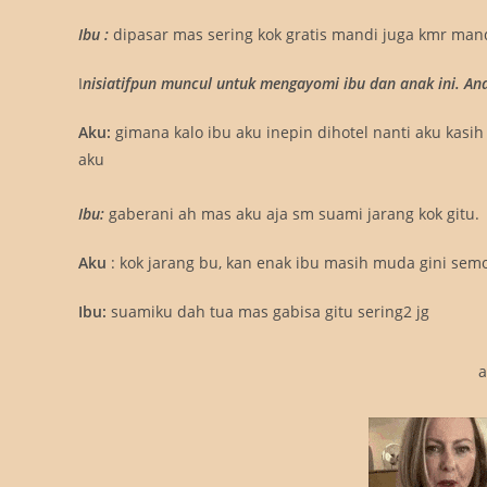
I
bu
:
dipasar mas sering kok gratis mandi juga kmr ma
I
nisiatifpun muncul untuk mengayomi ibu dan anak ini. An
Aku:
gimana kalo ibu aku inepin dihotel nanti aku kas
aku
Ibu:
gaberani ah mas aku aja sm suami jarang kok gitu.
Aku
: kok jarang bu, kan enak ibu masih muda gini semo
Ibu:
suamiku dah tua mas gabisa gitu sering2 jg
a