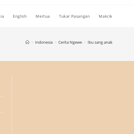
ia
English
Mertua
Tukar Pasangan
Makcik
>
Indonesia
>
Cerita Ngewe
>
Ibu sang anak