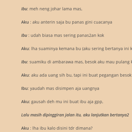
Ibu
: meh neng johar lama mas,
Aku
: aku anterin saja bu panas gini cuacanya
Ibu
: udah biasa mas sering panas2an kok
Aku
: lha suaminya kemana bu (aku sering bertanya ini 
I
bu
: suamiku di ambarawa mas, besok aku mau pulang 
Aku
: aku ada uang sih bu, tapi ini buat pegangan beso
Ibu
: yaudah mas disimpen aja uangnya
Aku:
gausah deh mu ini buat ibu aja gpp,
Lalu masih dipinggiran jalan itu, aku lanjutkan bertanya2
Aku
: lha ibu kalo disini tdr dimana?