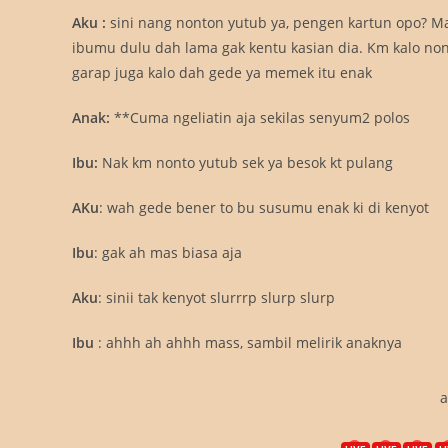
Aku :
sini nang nonton yutub ya, pengen kartun opo? Ma
ibumu dulu dah lama gak kentu kasian dia. Km kalo no
garap juga kalo dah gede ya memek itu enak
Anak:
**Cuma ngeliatin aja sekilas senyum2 polos
Ibu:
Nak km nonto yutub sek ya besok kt pulang
AKu
: wah gede bener to bu susumu enak ki di kenyot
Ibu
: gak ah mas biasa aja
Aku
: sinii tak kenyot slurrrp slurp slurp
Ibu
: ahhh ah ahhh mass, sambil melirik anaknya
a