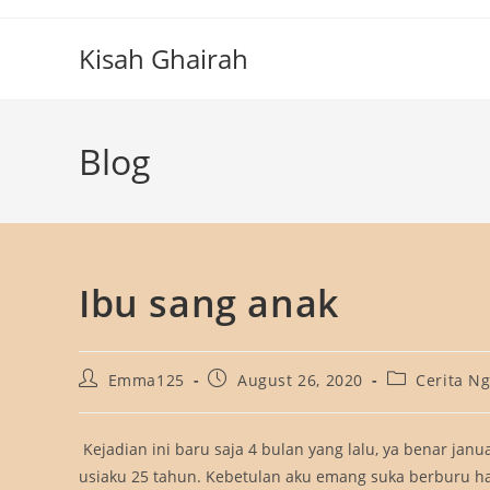
Skip
to
Kisah Ghairah
content
Blog
Ibu sang anak
Post
Post
Post
Emma125
August 26, 2020
Cerita N
author:
published:
category:
Kejadian ini baru saja 4 bulan yang lalu, ya benar janua
usiaku 25 tahun. Kebetulan aku emang suka berburu h