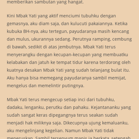
memberikan sambutan yang hangat.
Kini Mbak Yati yang aktif menciumi tubuhku dengan
gemasnya, aku diam saja, dan kulucuti pakaiannya. Ketika
kubuka BH-nya, aku tertegun, payudaranya masih kencang
dan mulus, ukurannya sedang. Perutnya ramping, cembung
di bawah, sedikit di atas jembutnya. Mbak Yati terus
menyerangku dengan kecupan-kecupan yang membuatku
kelabakan dan jatuh ke tempat tidur karena terdorong oleh
kuatnya desakan Mbak Yati yang sudah telanjang bulat itu.
Aku hanya bisa memegang payudaranya sambil memijat,
mengelus dan memelintir putingnya.
Mbak Yati terus mengecup setiap inci dari tubuhku,
dadaku, lenganku, perutku dan pahaku. Kejantananku yang
sudah sangat keras dipegangnya terus seakan sudah
menjadi hak miliknya saja. Dikecupnya ujung kemaluanku,
aku mengelinjang kegelian. Namun Mbak Yati tidak
meneruskan. Sambil tersenyum manis ia berkata, setengah