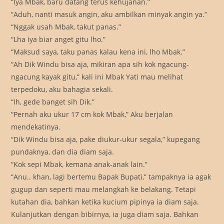
“Iya Mbak, baru datang terus kehujanan.”
“Aduh, nanti masuk angin, aku ambilkan minyak angin ya.”
“Nggak usah Mbak, takut panas.”
“Lha iya biar anget gitu lho.”
“Maksud saya, taku panas kalau kena ini, lho Mbak.”
“Ah Dik Windu bisa aja, mikiran apa sih kok ngacung-
ngacung kayak gitu,” kali ini Mbak Yati mau melihat
terpedoku, aku bahagia sekali.
“Ih, gede banget sih Dik.”
“Pernah aku ukur 17 cm kok Mbak,” Aku berjalan
mendekatinya.
“Dik Windu bisa aja, pake diukur-ukur segala,” kupegang
pundaknya, dan dia diam saja.
“Kok sepi Mbak, kemana anak-anak lain.”
“Anu.. khan, lagi bertemu Bapak Bupati,” tampaknya ia agak
gugup dan seperti mau melangkah ke belakang. Tetapi
kutahan dia, bahkan ketika kucium pipinya ia diam saja.
Kulanjutkan dengan bibirnya, ia juga diam saja. Bahkan