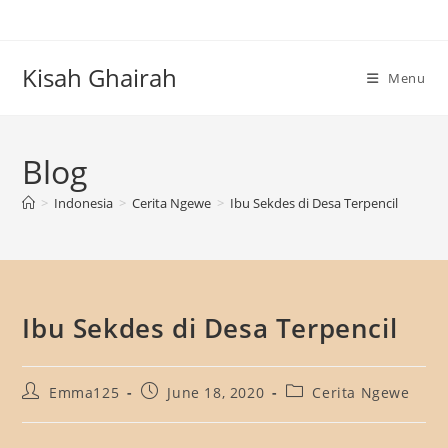
Skip
to
content
Kisah Ghairah
Menu
Blog
>
Indonesia
>
Cerita Ngewe
>
Ibu Sekdes di Desa Terpencil
Ibu Sekdes di Desa Terpencil
Post
Post
Post
Emma125
June 18, 2020
Cerita Ngewe
author:
published:
category: