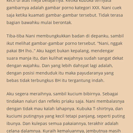
kecil di atas meja belajarnya. Ketika kubuka ternyata
gambarnya adalah gambar porno kategori XXX. Nani cuek
saja ketika kuamati gambar-gambar tersebut. Tidak terasa
bagian bawahku mulai berontak.
Tiba-tiba Nani membungkukkan badan di depanku, sambil
ikut melihat gambar-gambar porno tersebut. “Nani, nggak
pakai BH lho..” Aku kaget bukan kepalang, mendengar
suara manja itu, dan kulihat wajahnya sudah sangat dekat
dengan wajahku. Dan yang lebih dahsyat lagi adalah,
dengan posisi menduduk itu maka payudaranya yang
bebas tidak terbungkus BH itu tergantung indah.
Aku segera meraihnya, sambil kucium bibirnya. Sebagai
tindakan naluri dan refleks priaku saja. Nani membalasnya
dengan tidak mau kalah lahapnya. Kubuka T-shirtnya, dan
kuciumi putingnya yang kecil tetapi panjang, seperti puting
ibunya. Dan kulepas semua pakaiannya, terakhir adalah
celana dalamnya. Kuraih kemaluannya, jembutnya masih