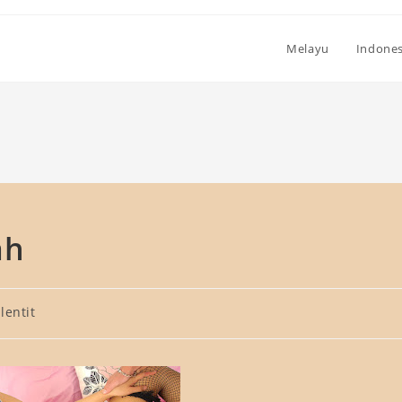
Melayu
Indones
ah
elentit