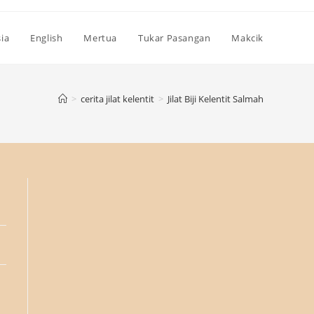
ia
English
Mertua
Tukar Pasangan
Makcik
>
cerita jilat kelentit
>
Jilat Biji Kelentit Salmah