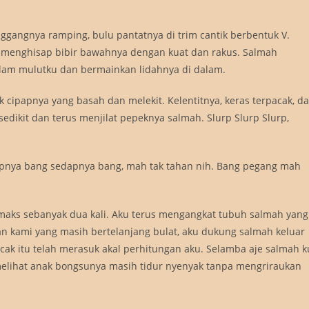
ggangnya ramping, bulu pantatnya di trim cantik berbentuk V.
 menghisap bibir bawahnya dengan kuat dan rakus. Salmah
am mulutku dan bermainkan lidahnya di dalam.
cipapnya yang basah dan melekit. Kelentitnya, keras terpacak, d
dikit dan terus menjilat pepeknya salmah. Slurp Slurp Slurp,
a bang sedapnya bang, mah tak tahan nih. Bang pegang mah
limaks sebanyak dua kali. Aku terus mengangkat tubuh salmah yang
n kami yang masih bertelanjang bulat, aku dukung salmah keluar
acak itu telah merasuk akal perhitungan aku. Selamba aje salmah k
melihat anak bongsunya masih tidur nyenyak tanpa mengriraukan