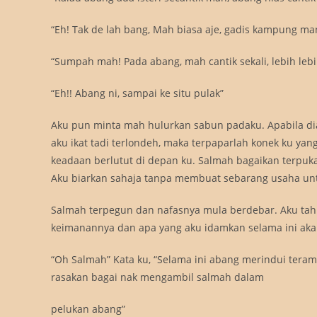
“Eh! Tak de lah bang, Mah biasa aje, gadis kampung m
“Sumpah mah! Pada abang, mah cantik sekali, lebih lebi
“Eh!! Abang ni, sampai ke situ pulak”
Aku pun minta mah hulurkan sabun padaku. Apabila dia
aku ikat tadi terlondeh, maka terpaparlah konek ku y
keadaan berlutut di depan ku. Salmah bagaikan terpuk
Aku biarkan sahaja tanpa membuat sebarang usaha un
Salmah terpegun dan nafasnya mula berdebar. Aku tahu
keimanannya dan apa yang aku idamkan selama ini aka
“Oh Salmah” Kata ku, “Selama ini abang merindui tera
rasakan bagai nak mengambil salmah dalam
pelukan abang”