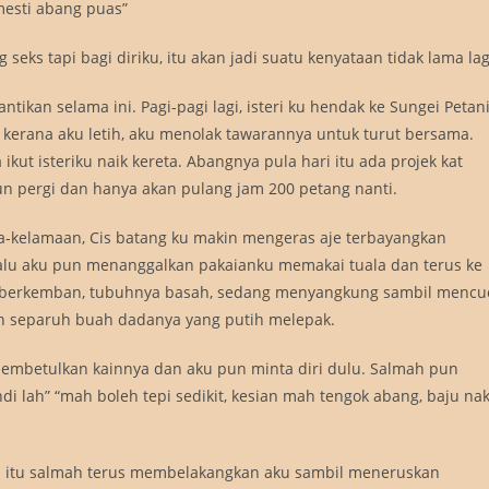
mesti abang puas”
seks tapi bagi diriku, itu akan jadi suatu kenyataan tidak lama lag
ikan selama ini. Pagi-pagi lagi, isteri ku hendak ke Sungei Petan
 kerana aku letih, aku menolak tawarannya untuk turut bersama.
ikut isteriku naik kereta. Abangnya pula hari itu ada projek kat
pun pergi dan hanya akan pulang jam 200 petang nanti.
ma-kelamaan, Cis batang ku makin mengeras aje terbayangkan
lalu aku pun menanggalkan pakaianku memakai tuala dan terus ke
mah berkemban, tubuhnya basah, sedang menyangkung sambil mencu
n separuh buah dadanya yang putih melepak.
 membetulkan kainnya dan aku pun minta diri dulu. Salmah pun
i lah” “mah boleh tepi sedikit, kesian mah tengok abang, baju na
a itu salmah terus membelakangkan aku sambil meneruskan