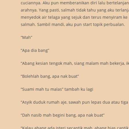
cuciannya. Aku pun memberanikan diri lalu bertelanj
arahnya. Yang pasti, salmah tidak tahu yang aku terlanj
menyedok air telaga yang sejuk dan terus menyiram ke 
salmah. Sambil mandi, aku pun start topik perbualan.
“Mah”
“Apa dia bang”
“Abang kesian tengok mah, siang malam mah bekerja, ikut
“Bolehlah bang, apa nak buat”
“Suami mah tu malas” tambah ku lagi
“Asyik duduk rumah aje, sawah pun lepas dua atau tiga 
“Dah nasib mah begini bang, apa nak buat”
“Kalau abang ada isteri secantik mah, abang hias cantik 