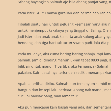
“Abang bayangkan Salmah aje bila abang panjat yang, 
Pada isteri ku itu hanya gurauan dan permainan ranjang 
Tibalah suatu hari untuk peluang keemasan yang aku nant
untuk menjemput kakaknya yang tinggal di Baling. Oleh
Jadi isteri dan anak anak ku serta anak sulong abangnya 
bendang, dah tiga hari tak turun sawah padi, lalu dia 
Pada mulanya, aku cuma baring baring sahaja, tapi la
Salmah. Jam di dinding menunjukkan tepat 0830 pagi, 
bilik air untuk mandi. Tiba-tiba, aku ternampak Sal
pakaian. Kain basahnya terlondeh sedikit menampakka
Apabila terlihat diriku, Salmah pun tersenyum sambil
bangun dan ke tepi lalu berkata” Abang nak mandi, mand
cuci ini banyak bang, mah lama tau”
Aku pun mencapai kain basah yang ada, dan sementar