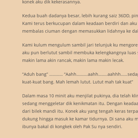
konek aku dik kekerasannya.
Kedua buah dadanya besar, lebih kurang saiz 36DD, pin
Kami terus berkucupan dalam keadaan berdiri dan aku
membalas ciuman dengan memasukkan lidahnya ke dal
Kami kulum mengulum sambil jari telunjuk ku mengorek 
aku pun berlutut sambil membuka kelengkangnya luas se
makin lama akin rancak, makin lama makin lecak.
“Aduh bang” ………… “Aahh……….aahh……..aahhh……sedapny
kuat-kuat bang. Mah lemah lutut. Lutut mah tak kuat”
Dalam masa 10 minit aku menjilat pukinya, dia telah k
sedang menggeletar dik kenikmatan itu. Dengan keadaa
dari bilek mandi itu. Konek aku yang tengah keras terp
dukung hingga masuk ke kamar tidurnya. Di sana aku 
ibunya bakal di kongkek oleh Pak Su nya sendiri.