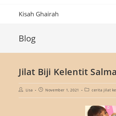
Skip
to
Kisah Ghairah
content
Blog
Jilat Biji Kelentit Salm
Post
Post
Post
Lisa
November 1, 2021
cerita jilat k
author:
published:
category: