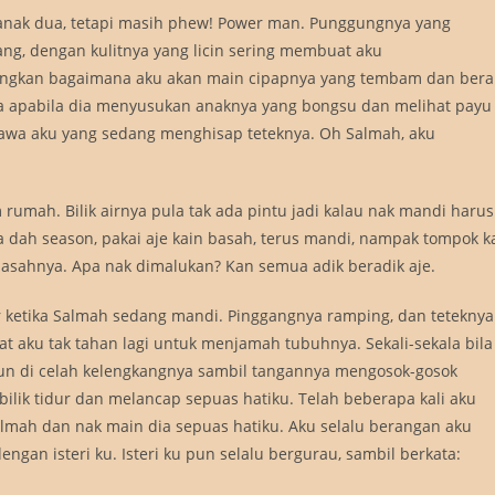
anak dua, tetapi masih phew! Power man. Punggungnya yang
ang, dengan kulitnya yang licin sering membuat aku
gkan bagaimana aku akan main cipapnya yang tembam dan bera
a apabila dia menyusukan anaknya yang bongsu dan melihat payu
hawa aku yang sedang menghisap teteknya. Oh Salmah, aku
umah. Bilik airnya pula tak ada pintu jadi kalau nak mandi harus
ia dah season, pakai aje kain basah, terus mandi, nampak tompok k
 basahnya. Apa nak dimalukan? Kan semua adik beradik aje.
air ketika Salmah sedang mandi. Pinggangnya ramping, dan teteknya
at aku tak tahan lagi untuk menjamah tubuhnya. Sekali-sekala bila
un di celah kelengkangnya sambil tangannya mengosok-gosok
 bilik tidur dan melancap sepuas hatiku. Telah beberapa kali aku
almah dan nak main dia sepuas hatiku. Aku selalu berangan aku
gan isteri ku. Isteri ku pun selalu bergurau, sambil berkata: