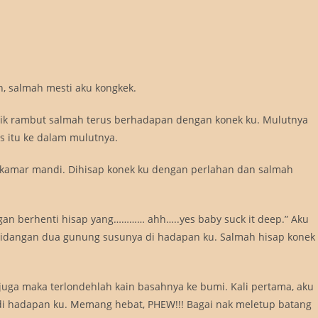
un, salmah mesti aku kongkek.
arik rambut salmah terus berhadapan dengan konek ku. Mulutnya
s itu ke dalam mulutnya.
amar mandi. Dihisap konek ku dengan perlahan dan salmah
n berhenti hisap yang………… ahh…..yes baby suck it deep.” Aku
 hidangan dua gunung susunya di hadapan ku. Salmah hisap konek
juga maka terlondehlah kain basahnya ke bumi. Kali pertama, aku
at di hadapan ku. Memang hebat, PHEW!!! Bagai nak meletup batang