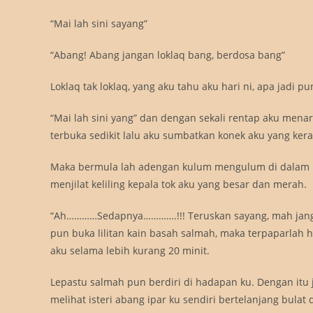
“Mai lah sini sayang”
“Abang! Abang jangan loklaq bang, berdosa bang”
Loklaq tak loklaq, yang aku tahu aku hari ni, apa jadi p
“Mai lah sini yang” dan dengan sekali rentap aku men
terbuka sedikit lalu aku sumbatkan konek aku yang kera
Maka bermula lah adengan kulum mengulum di dalam k
menjilat keliling kepala tok aku yang besar dan merah.
“Ah…………Sedapnya………….!!! Teruskan sayang, mah janga
pun buka lilitan kain basah salmah, maka terpaparlah
aku selama lebih kurang 20 minit.
Lepastu salmah pun berdiri di hadapan ku. Dengan itu 
melihat isteri abang ipar ku sendiri bertelanjang bul