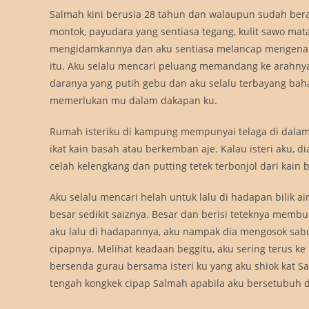
Salmah kini berusia 28 tahun dan walaupun sudah ber
montok, payudara yang sentiasa tegang, kulit sawo mat
mengidamkannya dan aku sentiasa melancap mengenan
itu. Aku selalu mencari peluang memandang ke arahny
daranya yang putih gebu dan aku selalu terbayang ba
memerlukan mu dalam dakapan ku.
Rumah isteriku di kampung mempunyai telaga di dalam r
ikat kain basah atau berkemban aje. Kalau isteri aku, d
celah kelengkang dan putting tetek terbonjol dari kain
Aku selalu mencari helah untuk lalu di hadapan bilik 
besar sedikit saiznya. Besar dan berisi teteknya membu
aku lalu di hadapannya, aku nampak dia mengosok sab
cipapnya. Melihat keadaan beggitu, aku sering terus ke
bersenda gurau bersama isteri ku yang aku shiok kat S
tengah kongkek cipap Salmah apabila aku bersetubuh den