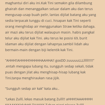
maghantui diri aku ini.Kak Tini semakin gila dilambung
ghairah dan menanggalkan seluar dalam aku dan terus
mengusap-usap buah pelir, lantas dijilat batang aku yang
sedia terpacak tunggu di cuci. hisapan kak Tini seperti
orang menghidap air menggunakan Straw ketika dahaga.
air mazi aku terus dijilat walaupun masin. habis pangkal
telur aku dijilat kak Tini. aku terus ke posisi 69, burit
idaman aku dijilat dengan lahapnya.sambil lidah aku
bermain-main dengan biji kelentik kak Tini.
“AHHH!!AHHHH!HHHHHAAHHA!! gooDD zuuuuuLLLlllll!!!!!”
.entah mengapa lubang itu, sungguh sedap sekali, tidak
puas dengan jilat aku menghisap-hisap lubang kak
Tini,tanpa menghiraukan rasa jijik.
“Sungguh sedap air kak” kata aku..
“Lekas Zulll, lekas masuk batang Zulll!! aHHH!!AAAHHHH
KKAAKKK!dahH!! TAAKKK Tahan niee! please Zullll