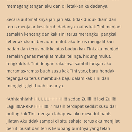
memegang tangan aku dan di letakkan ke dadanya.
Secara automatiknya jari-jari aku tidak duduk diam dan
terus menjalar keseluruh dadanya. nafas kak TIni menjadi
semakin kencang dan kak Tini terus merangkul pangkal
leher aku.kami bercium mulut, aku terus mengalihkan
badan dan terus naik ke atas badan kak Tini.aku menjadi
semakin ganas menjilat muka, telinga, hidung mulut,
tengkuk kak Tini dengan rakusnya sambil tangan aku
meramas-ramas buah susu kak Tini yang baru hendak
tegang.aku terus membuka baju dalam kak Tini dan
mengigit-gigit buah susunya.
“Ähh!ahh!ahhH!UUUUHHHH!!!!! sedap Zullll!!!! lagi Zulll!!
Lagiii!!!ARRKKHHH!!!!!..” masih terdapat sedikit susu dari
puting kak Tini. dengan lahapnya aku meyedut habis.
Jilatan Aku tidak sampai di situ sahaja, terus aku menjilat
perut, pusat dan terus kelubang buritnya yang telah