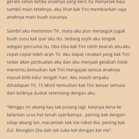
geram sekali ketika anaknya yang kecil itu menyelak baju
sambil main teteknya. aku lihat kak Tini membiarkan saja
anaknya main buah susunya.
Sambil aku menonton TV , mata aku pun menjeguk jugak
buah susu kak ipar aku itu. Sedang asyik aku tengok
adegan percuma itu, tiba-tiba kak Tini toleh kearah aku,aku
cepat-cepat toleh arah TV. Aku dapat rasakan yang kak Tini
sedar akan perbuatan aku dan aku menjadi gelabah tidak
menentu.kemudian kak Tini mengajak semua anaknya
masuk bilik tidur tengah hari. Aku masih terpaku
dihadapan TV. 15 Minit kemudian kak Tini keluar semula
dari biliknya duduk setentang dengan aku.
“Minggu ini abang kau tak pulang lagi. katanya kena ke
kelantan urus hal tanah syarikatnya.. pening kak dengan
sikap abang lan, macamlah kak nie robot dia. pening kak
Zul. Mungkin Dia dah tak suka kot dengan kat nie”.