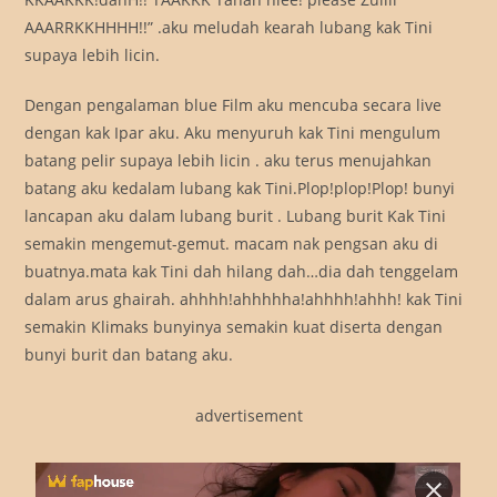
AAARRKKHHHH!!” .aku meludah kearah lubang kak Tini
supaya lebih licin.
Dengan pengalaman blue Film aku mencuba secara live
dengan kak Ipar aku. Aku menyuruh kak Tini mengulum
batang pelir supaya lebih licin . aku terus menujahkan
batang aku kedalam lubang kak Tini.Plop!plop!Plop! bunyi
lancapan aku dalam lubang burit . Lubang burit Kak Tini
semakin mengemut-gemut. macam nak pengsan aku di
buatnya.mata kak Tini dah hilang dah…dia dah tenggelam
dalam arus ghairah. ahhhh!ahhhhha!ahhhh!ahhh! kak Tini
semakin Klimaks bunyinya semakin kuat diserta dengan
bunyi burit dan batang aku.
advertisement