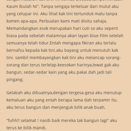
Kaum Ibulah Ni”. Tanpa sengaja terkeluar dari mulut aku
yang celupar ini. Aku lihat kak tini tertunduk malu tanpa
komen apa-apa. Perbualan kami mati disitu sahaja.
Memandangkan esok merupakan hari cuti so aku seperti
biasa pada sebelah malamnya akan layan blue Film setelah
semuanya telah tidur.Entah mengapa fikiran aku terlalu
bernafsu kepada kak tini.aku bayang untuk menutuh kak
tini. sambil membayangkan kak tini aku melancap sorang-
sorang dan terus terlelap.keesokan harinya,lewat gak aku
bangun, sedar-sedar kain yang aku pakai dah jadi tali
pingang.
Gelabah aku dibuatnya,dengan tergesa-gesa aku menutup
kemaluan aku yang entah berapa lama dah terpamir itu.
aku terus bangun dan menjenguk bilik anak buah,
“fuhh!! selamat ! nasib baik mereka tak bangun lagi” aku
terus ke bilik mandi,