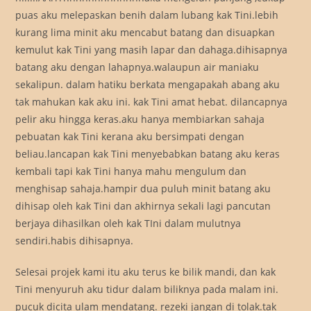
puas aku melepaskan benih dalam lubang kak Tini.lebih
kurang lima minit aku mencabut batang dan disuapkan
kemulut kak Tini yang masih lapar dan dahaga.dihisapnya
batang aku dengan lahapnya.walaupun air maniaku
sekalipun. dalam hatiku berkata mengapakah abang aku
tak mahukan kak aku ini. kak Tini amat hebat. dilancapnya
pelir aku hingga keras.aku hanya membiarkan sahaja
pebuatan kak Tini kerana aku bersimpati dengan
beliau.lancapan kak Tini menyebabkan batang aku keras
kembali tapi kak Tini hanya mahu mengulum dan
menghisap sahaja.hampir dua puluh minit batang aku
dihisap oleh kak Tini dan akhirnya sekali lagi pancutan
berjaya dihasilkan oleh kak TIni dalam mulutnya
sendiri.habis dihisapnya.
Selesai projek kami itu aku terus ke bilik mandi, dan kak
Tini menyuruh aku tidur dalam biliknya pada malam ini.
pucuk dicita ulam mendatang. rezeki jangan di tolak.tak