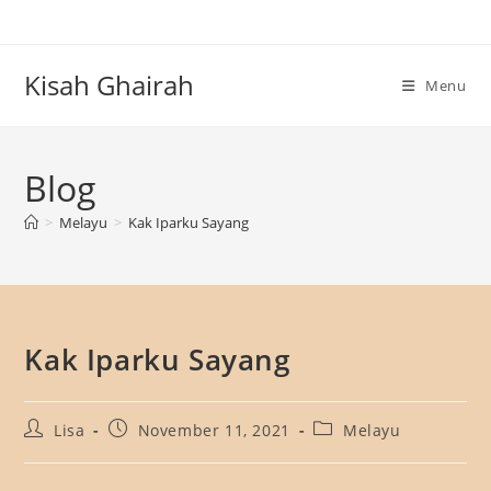
Skip
to
content
Kisah Ghairah
Menu
Blog
>
Melayu
>
Kak Iparku Sayang
Kak Iparku Sayang
Post
Post
Post
Lisa
November 11, 2021
Melayu
author:
published:
category: