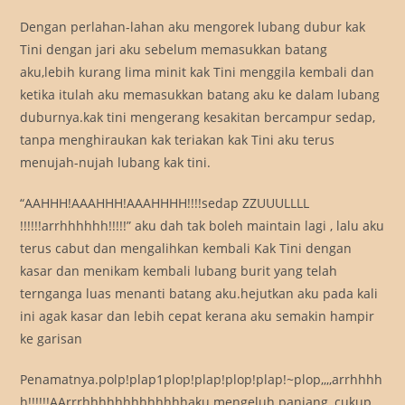
Dengan perlahan-lahan aku mengorek lubang dubur kak
Tini dengan jari aku sebelum memasukkan batang
aku,lebih kurang lima minit kak Tini menggila kembali dan
ketika itulah aku memasukkan batang aku ke dalam lubang
duburnya.kak tini mengerang kesakitan bercampur sedap,
tanpa menghiraukan kak teriakan kak Tini aku terus
menujah-nujah lubang kak tini.
“AAHHH!AAAHHH!AAAHHHH!!!!sedap ZZUUULLLL
!!!!!!arrhhhhhh!!!!!” aku dah tak boleh maintain lagi , lalu aku
terus cabut dan mengalihkan kembali Kak Tini dengan
kasar dan menikam kembali lubang burit yang telah
ternganga luas menanti batang aku.hejutkan aku pada kali
ini agak kasar dan lebih cepat kerana aku semakin hampir
ke garisan
Penamatnya.polp!plap1plop!plap!plop!plap!~plop,,,,arrhhhh
h!!!!!!AArrrhhhhhhhhhhhhhaku mengeluh panjang ,cukup