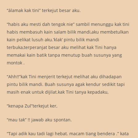
“álamak kak tini” terkejut besar aku.
“habis aku mesti dah tengok nie” sambil menunggu kak tini
habis membasuh kain salam bilik mandi,aku membetulkan
kain pelikat lusuh aku.’klak’ pintu bilik mandi
terbuka,terperanjat besar aku melihat kak Tini hanya
memakai kain batik tanpa menutup buah susunya yang
montok .
“Ahh!!”kak Tini menjerit terkejut melihat aku dihadapan
pintu bilik mandi. Buah susunya agak kendur sedikit tapi
masih enak untuk dijilat.kak Tini tanya kepadaku,
“kenapa Zul”terkejut ker,
“mau tak” !! jawab aku spontan.
“Tapi adik kau tadi lagi hebat. macam tiang bendera .” kata