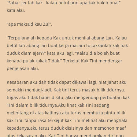
“Sabar jer lah kak.. kalau betul pun apa kak boleh buat”
kata aku.
“apa maksud kau Zul”.
“Terpulanglah kepada Kak untuk menilai abang Lan. Kalau
betul lah abang lan buat kerja macam tu,takkanlah kak nak
duduk diam ajer??” kata aku lagi. “Kalau dia boleh buat
kenapa pulak kakak Tidak.” Terkejut Kak Tini mendengar
penjelasan aku.
Kesabaran aku dah tidak dapat dikawal lagi, niat jahat aku
semakin menjadi-jadi. Kak tini terus masuk bilik tidurnya.
tugas aku tidak habis disitu, aku mengendap perbuatan kak
Tini dalam bilik tidurnya.Aku lihat kak Tini sedang
melentang di atas katilnya.aku terus membuka pintu bilik
kak Tini, tanpa rasa terkejut kak Tini melihat aku menghala
kepadanya.aku terus duduk disisinya dan memohon maaf
atas kekasaran aku. Kak Tini hanya mendiamkan diri dan