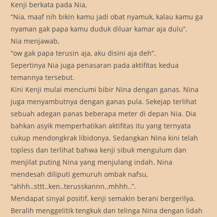
Kenji berkata pada Nia,
“Nia, maaf nih bikin kamu jadi obat nyamuk, kalau kamu ga
nyaman gak papa kamu duduk diluar kamar aja dulu”.
Nia menjawab,
“ow gak papa terusin aja, aku disini aja deh”.
Sepertinya Nia juga penasaran pada aktifitas kedua
temannya tersebut.
Kini Kenji mulai menciumi bibir Nina dengan ganas. Nina
juga menyambutnya dengan ganas pula. Sekejap terlihat
sebuah adegan panas beberapa meter di depan Nia. Dia
bahkan asyik memperhatikan aktifitas itu yang ternyata
cukup mendongkrak libidonya. Sedangkan Nina kini telah
topless dan terlihat bahwa kenji sibuk mengulum dan
menjilat puting Nina yang menjulang indah. Nina
mendesah diliputi gemuruh ombak nafsu,
“ahhh..sttt..ken..terusskannn..mhhh..”.
Mendapat sinyal positif, kenji semakin berani bergerilya.
Beralih menggelitik tengkuk dan telinga Nina dengan lidah