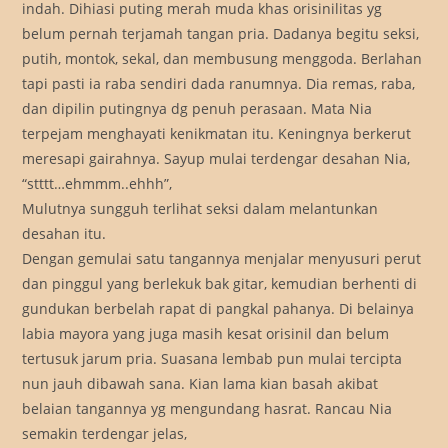
indah. Dihiasi puting merah muda khas orisinilitas yg
belum pernah terjamah tangan pria. Dadanya begitu seksi,
putih, montok, sekal, dan membusung menggoda. Berlahan
tapi pasti ia raba sendiri dada ranumnya. Dia remas, raba,
dan dipilin putingnya dg penuh perasaan. Mata Nia
terpejam menghayati kenikmatan itu. Keningnya berkerut
meresapi gairahnya. Sayup mulai terdengar desahan Nia,
“stttt…ehmmm..ehhh”,
Mulutnya sungguh terlihat seksi dalam melantunkan
desahan itu.
Dengan gemulai satu tangannya menjalar menyusuri perut
dan pinggul yang berlekuk bak gitar, kemudian berhenti di
gundukan berbelah rapat di pangkal pahanya. Di belainya
labia mayora yang juga masih kesat orisinil dan belum
tertusuk jarum pria. Suasana lembab pun mulai tercipta
nun jauh dibawah sana. Kian lama kian basah akibat
belaian tangannya yg mengundang hasrat. Rancau Nia
semakin terdengar jelas,