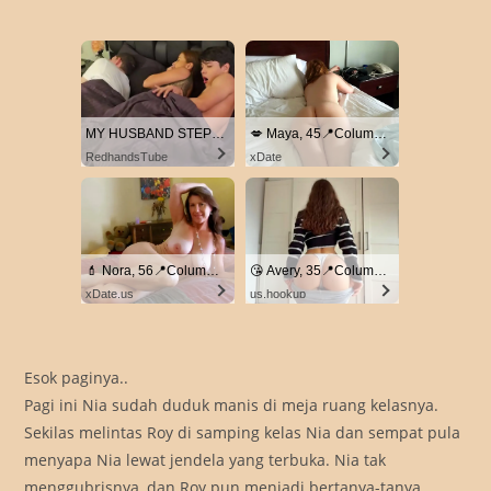
MY HUSBAND STEPSON MISTAKENLY GIVES ME IN THE ASS
💋 Maya, 45📍Columbus
RedhandsTube
xDate
💄 Nora, 56📍Columbus
😘 Avery, 35📍Columbus
xDate.us
us.hookup
Esok paginya..
Pagi ini Nia sudah duduk manis di meja ruang kelasnya.
Sekilas melintas Roy di samping kelas Nia dan sempat pula
menyapa Nia lewat jendela yang terbuka. Nia tak
menggubrisnya, dan Roy pun menjadi bertanya-tanya