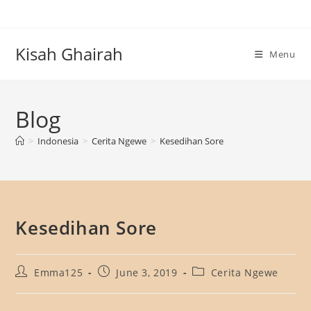
Skip
to
content
Kisah Ghairah
Menu
Blog
>
Indonesia
>
Cerita Ngewe
>
Kesedihan Sore
Kesedihan Sore
Post
Post
Post
Emma125
June 3, 2019
Cerita Ngewe
author:
published:
category: