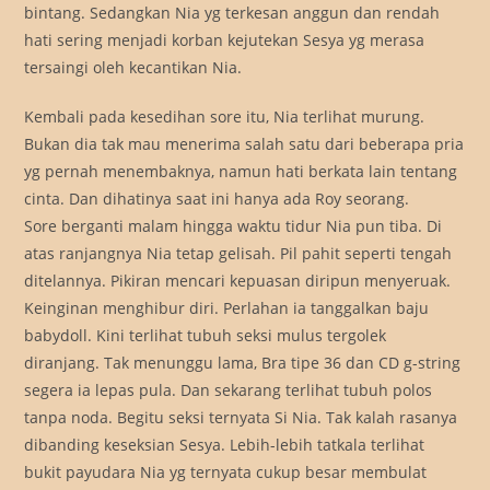
bintang. Sedangkan Nia yg terkesan anggun dan rendah
hati sering menjadi korban kejutekan Sesya yg merasa
tersaingi oleh kecantikan Nia.
Kembali pada kesedihan sore itu, Nia terlihat murung.
Bukan dia tak mau menerima salah satu dari beberapa pria
yg pernah menembaknya, namun hati berkata lain tentang
cinta. Dan dihatinya saat ini hanya ada Roy seorang.
Sore berganti malam hingga waktu tidur Nia pun tiba. Di
atas ranjangnya Nia tetap gelisah. Pil pahit seperti tengah
ditelannya. Pikiran mencari kepuasan diripun menyeruak.
Keinginan menghibur diri. Perlahan ia tanggalkan baju
babydoll. Kini terlihat tubuh seksi mulus tergolek
diranjang. Tak menunggu lama, Bra tipe 36 dan CD g-string
segera ia lepas pula. Dan sekarang terlihat tubuh polos
tanpa noda. Begitu seksi ternyata Si Nia. Tak kalah rasanya
dibanding keseksian Sesya. Lebih-lebih tatkala terlihat
bukit payudara Nia yg ternyata cukup besar membulat