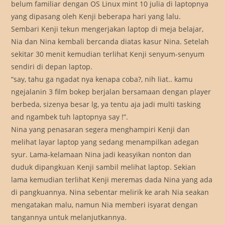
belum familiar dengan OS Linux mint 10 julia di laptopnya
yang dipasang oleh Kenji beberapa hari yang lalu.
Sembari Kenji tekun mengerjakan laptop di meja belajar,
Nia dan Nina kembali bercanda diatas kasur Nina. Setelah
sekitar 30 menit kemudian terlihat Kenji senyum-senyum
sendiri di depan laptop.
“say, tahu ga ngadat nya kenapa coba?, nih liat.. kamu
ngejalanin 3 film bokep berjalan bersamaan dengan player
berbeda, sizenya besar lg, ya tentu aja jadi multi tasking
and ngambek tuh laptopnya say !”.
Nina yang penasaran segera menghampiri Kenji dan
melihat layar laptop yang sedang menampilkan adegan
syur. Lama-kelamaan Nina jadi keasyikan nonton dan
duduk dipangkuan Kenji sambil melihat laptop. Sekian
lama kemudian terlihat Kenji meremas dada Nina yang ada
di pangkuannya. Nina sebentar melirik ke arah Nia seakan
mengatakan malu, namun Nia memberi isyarat dengan
tangannya untuk melanjutkannya.