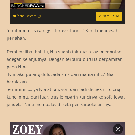
faphouse.com
VIEW MORE
“ehhhmmm…sayangg….terussskann…” Kenji mendesah
perlahan.
Demi melihat hal itu, Nia sudah tak kuasa lagi menonton
adegan selanjutnya. Dengan terburu-buru ia berpamitan
pada Nina,
“Nin, aku pulang dulu, ada sms dari mama nih…” Nia
beralasan.
“ehhmmm….iya Nia ati-ati, sori dari tadi dicuekin, tolong
kunci pintu dari luar, trus lemparin kuncinya ke sofa lewat
jendela” Nina membalas di sela per-karaoke-an-nya.