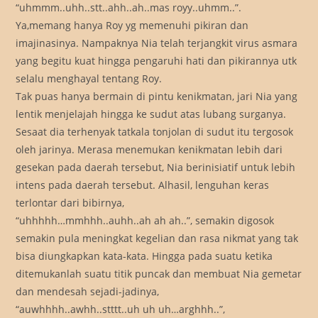
“uhmmm..uhh..stt..ahh..ah..mas royy..uhmm..”.
Ya,memang hanya Roy yg memenuhi pikiran dan
imajinasinya. Nampaknya Nia telah terjangkit virus asmara
yang begitu kuat hingga pengaruhi hati dan pikirannya utk
selalu menghayal tentang Roy.
Tak puas hanya bermain di pintu kenikmatan, jari Nia yang
lentik menjelajah hingga ke sudut atas lubang surganya.
Sesaat dia terhenyak tatkala tonjolan di sudut itu tergosok
oleh jarinya. Merasa menemukan kenikmatan lebih dari
gesekan pada daerah tersebut, Nia berinisiatif untuk lebih
intens pada daerah tersebut. Alhasil, lenguhan keras
terlontar dari bibirnya,
“uhhhhh…mmhhh..auhh..ah ah ah..”, semakin digosok
semakin pula meningkat kegelian dan rasa nikmat yang tak
bisa diungkapkan kata-kata. Hingga pada suatu ketika
ditemukanlah suatu titik puncak dan membuat Nia gemetar
dan mendesah sejadi-jadinya,
“auwhhhh..awhh..stttt..uh uh uh…arghhh..”,