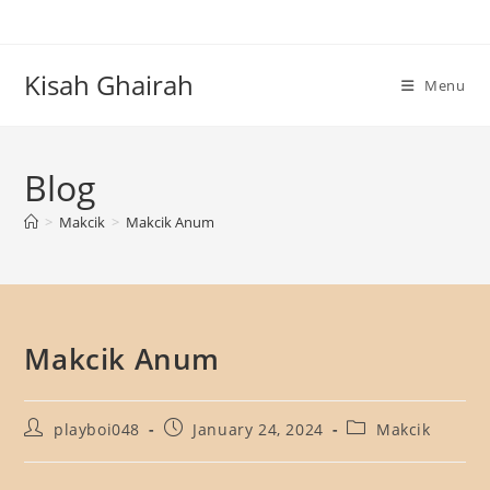
Skip
to
content
Kisah Ghairah
Menu
Blog
>
Makcik
>
Makcik Anum
Makcik Anum
Post
Post
Post
playboi048
January 24, 2024
Makcik
author:
published:
category: