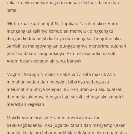
zakarku. Aku menyorong dan menarik keluar dalam dan
lama.
“Huhh kuat-kuat henjut N.. Lajukan..” arah makcik Anum
mengangkat kakinya kemudian memeluk pinggangku
dengan kedua belah kakinya dan mengikut henjutan aku.
Sambil itu mengoyangkan punggungnya menerima tujahan
penisku dalam liang pukinya. Aku merasa puki makcik
Anum besah dengan air yang banyak.
“Arghh.. Sedapp N makcik nak kuarr,” kata makcik Ann
menahan sedap dan mengigit bibirnya sedang aku
melumat mulutnya selepas itu. Henjutan aku aku kuatkan
dan melakukannya dengan laju sekali sehinga aku sendiri
meraskan kegelian.
Makcik Anum orgasme sambil mencakar-cakar
belakangbadanku. Aku juga tak tahan dan menyemprutkan
maniku ke dalam lubang puki Makcik Anum. Aku rebah atas