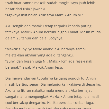
“Nak buat camne makcik, sudah rangka saya jauh lebih
besar dari usia,” jawabku.
“Agaknya ikut belah Atuk saya Makcik Anum oi.”
Aku sengih dan mataku tetap terpaku kepada puting
teteknya. Makcik Anum bertubuh gebu bulat. Masih muda
dalam 25 tahun dan pejal Bodynya.
“Makcik sunyi ye takde anak?” aku beranya sambil
meletakkan akhbar yang ada di tanganku.
“Sunyi dan bosan juga N.., Makcik lom ada rezeki nak
beranak,” jawab Makcik Anum lesu.
Dia menyandarkan tubuhnya ke tiang pondok tu. Angin
masih bertiup segar. Dia melunjurkan kakinya di depanku.
Aku tahu fikiran nakalku mula menular. Aku berhajat
sangat mahu mengongkek Makkcik Anum tetapi dia masih
cool bercakap denganku. Hatiku berdebar-debar juga.
Penisku mula mencanak tapi aku cuba menyoroknya