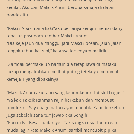
sedikit. Aku dan Makcik Anum berdua sahaja di dalam
pondok itu.
“Pakcik Abas mana kak?”aku bertanya sengih memandang
tepat ke payudara kembar Makcik Anum.
“Dia keje jauh dua minggu. Jadi Makcik bosan. Jalan-jalan
tengok kebun kat sini,” katanya tersenyum melirik.
Dia tidak bermake-up namun dia tetap lawa di mataku
cukup mengairahkan melihat puting teteknya menonjol
kemeja T yang dipakainya.
“Makcik Anum aku tahu yang kebun-kebun kat sini bagus.”
“Ya kak, Pakcik Rahman rajin berkebun dan membuat
pondok ni. Saya bagi makan ayam dan itik. Kami berkebun
juga sebelah sana tu,” jawab aku Sengih.
“Kau ni N.. Besar badan ye.. Tak sangka usia kau masih
muda lagi,” kata Makcik Anum, sambil mencubit pipiku.