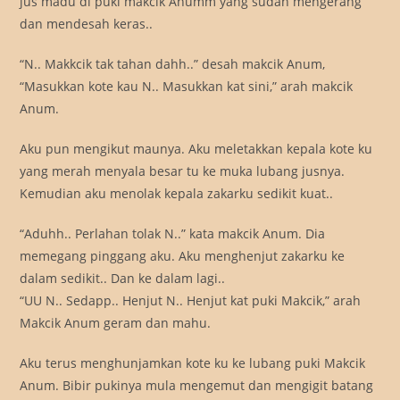
jus madu di puki makcik Anumm yang sudah mengerang
dan mendesah keras..
“N.. Makkcik tak tahan dahh..” desah makcik Anum,
“Masukkan kote kau N.. Masukkan kat sini,” arah makcik
Anum.
Aku pun mengikut maunya. Aku meletakkan kepala kote ku
yang merah menyala besar tu ke muka lubang jusnya.
Kemudian aku menolak kepala zakarku sedikit kuat..
“Aduhh.. Perlahan tolak N..” kata makcik Anum. Dia
memegang pinggang aku. Aku menghenjut zakarku ke
dalam sedikit.. Dan ke dalam lagi..
“UU N.. Sedapp.. Henjut N.. Henjut kat puki Makcik,” arah
Makcik Anum geram dan mahu.
Aku terus menghunjamkan kote ku ke lubang puki Makcik
Anum. Bibir pukinya mula mengemut dan mengigit batang