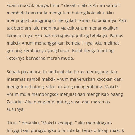
suami makcik punya, hmm,” desah makcik Anum sambil
membelai dan mula mengulum batang kote aku. Aku
menjingkat punggungku mengikut rentak kulomannya. Aku
tak berdiam lalu meminta Makcik Anum menanggalkan
kemeja t nya. Aku nak menghisap puting teteknya. Pantas
makcik Anum menanggalkan kemeja T nya. Aku melihat
gunung kembarnya yang besar. Bulat dengan puting
Teteknya berwarna merah muda.
Sebaik payudara itu berbuai aku terus memegang dan
meramas sambil makcik Anum meneruskan kocokan dan
mengulum batang zakar ku yang mengembang. Makcik
Anum mula membongkok menjilat dan menghisap baang
Zakarku. Aku mengentel puting susu dan meramas
susunya.
“Huu..” desahku, “Makcik sedapp..” aku menhinggut-
hinggutkan punggungku bila kote ku terus dihisap makcik