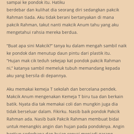
sampai ke pondok itu. Hatiku
berdebar dan kulihat dia seorang diri sedangkan pakcik
Rahman tiada. Aku tidak berani bertanyakan di mana
pakcik Rahman, takut nanti makcik Anum tahu yang aku
mengetahui rahsia mereka berdua.
“Buat apa sini Makcik?” tanya ku dalam mengah sambil naik
ke pondok dan menutup daun pintu dari plastik itu.
“Hujan mak cik teduh sekejap kat pondok pakcik Rahman
ni,” katanya sambil memeluk tubuh memandang kepada
aku yang bersila di depannya.
Aku memakai kemeja T sekolah dan bercelana pendek.
Makcik Anum mengenakan Kemeja T biru tua dan berkain
batik. Nyata dia tak memakai coli dan mungkin juga dia
tidak berseluar dalam. Fikirku. Nasib baik pondok Pakcik
Rahman ada. Nasib baik Pakcik Rahman membuat bidai
untuk menangkis angin dan hujan pada pondoknya. Angin
bertiup sederhana dan hujan renyai menjadi garang