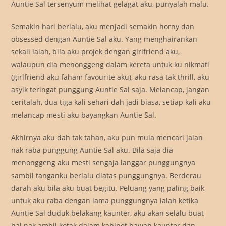
Auntie Sal tersenyum melihat gelagat aku, punyalah malu.
Semakin hari berlalu, aku menjadi semakin horny dan
obsessed dengan Auntie Sal aku. Yang menghairankan
sekali ialah, bila aku projek dengan girlfriend aku,
walaupun dia menonggeng dalam kereta untuk ku nikmati
(girlfriend aku faham favourite aku), aku rasa tak thrill, aku
asyik teringat punggung Auntie Sal saja. Melancap, jangan
ceritalah, dua tiga kali sehari dah jadi biasa, setiap kali aku
melancap mesti aku bayangkan Auntie Sal.
Akhirnya aku dah tak tahan, aku pun mula mencari jalan
nak raba punggung Auntie Sal aku. Bila saja dia
menonggeng aku mesti sengaja langgar punggungnya
sambil tanganku berlalu diatas punggungnya. Berderau
darah aku bila aku buat begitu. Peluang yang paling baik
untuk aku raba dengan lama punggungnya ialah ketika
Auntie Sal duduk belakang kaunter, aku akan selalu buat
hal nak ambil kotak dalam kabinet bawah kaunter dan