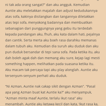
ni tak ada orang sangat?” dan aku angguk. Kemudian
Auntie aku meletakkan majalah dan adjust kedudukannya
atas sofa, kakinya disilangkan dan tangannya diletakkan
atas tepi sofa, menyokong badannya dan membuatkan
sebanagian dari punggungnya yang gebu itu terdedah
kepada pandangan aku, fhuh, aku kata dalam hati, pejalnya
dan cantik. Serta merta aku boeh rasa darahku memanas
dalam tubuh aku. Kemudian dia suruh aku duduk dan aku
pun duduk bersandar di tepi sana sofa. Pada ketika itu, aku
dah boleh agak dah dan memang aku sure, kejap lagi mesti
something happen, melihatkan pada suasana ketika itu.
Aku macam tak percaya tapi aku play alonglah. Auntie aku
tersenyum-senyum perhati aku duduk.
“Ni Azman, Auntie nak cakap sikit dengan Azman”. “Pasal
apa yang Azman buat kat Auntie ka?” aku menyampuk,
”Azman minta maaf Auntie, terlalu ikut rasa” aku
menambah. Auntie aku ketawa kecil dan kata, ‘ikut rasa ka,