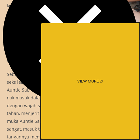
kekecewaan aku dan berkata, “Bukan Auntie tak nak, Auntie
nak sangat Azman masuk Auntie, tapi Auntie rasa tak boleh,
seumur hidup Auntie Azmanlah lelaki selain dari Uncle
yang pernah sentuh Auntie dan Azman memang hebat,
memang Auntie nak sangat” aku dengar dan diam sahaja
kononnya kecewa sangatlah tu, tangan Auntie aku masih
memegang dan mengusap perlahan batang aku yang tak
henti-henti berdenyut tu.
Sebenarnya aku tak kisah pun sebab aku minat permainan
VIEW MORE
seks lebih dari fucking, jadi aku pun nyatakanlah pada
Auntie Sal, “Oklah Auntie, Man pun rasa tak tergamak juga
nak masuk dalam Auntie”, “Kenapa?” Tanya Auntie sal dan
dengan wajah serius aku menjawab, “Takut Auntie Sal tak
tahan, menjerit kang” dan aku ketawa besar, merah padam
muka Auntie Sal, “….alah, macamlah dia punya besar
sangat, masuk tak rasa apapun” perli Auntie Sal dan
tangannya memicit kuat batang aku, aku terjerit kesakitan,