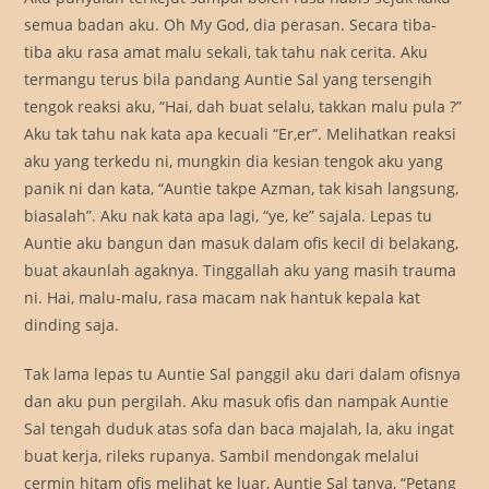
semua badan aku. Oh My God, dia perasan. Secara tiba-
tiba aku rasa amat malu sekali, tak tahu nak cerita. Aku
termangu terus bila pandang Auntie Sal yang tersengih
tengok reaksi aku, “Hai, dah buat selalu, takkan malu pula ?”
Aku tak tahu nak kata apa kecuali “Er,er”. Melihatkan reaksi
aku yang terkedu ni, mungkin dia kesian tengok aku yang
panik ni dan kata, “Auntie takpe Azman, tak kisah langsung,
biasalah”. Aku nak kata apa lagi, “ye, ke” sajala. Lepas tu
Auntie aku bangun dan masuk dalam ofis kecil di belakang,
buat akaunlah agaknya. Tinggallah aku yang masih trauma
ni. Hai, malu-malu, rasa macam nak hantuk kepala kat
dinding saja.
Tak lama lepas tu Auntie Sal panggil aku dari dalam ofisnya
dan aku pun pergilah. Aku masuk ofis dan nampak Auntie
Sal tengah duduk atas sofa dan baca majalah, la, aku ingat
buat kerja, rileks rupanya. Sambil mendongak melalui
cermin hitam ofis melihat ke luar, Auntie Sal tanya, “Petang