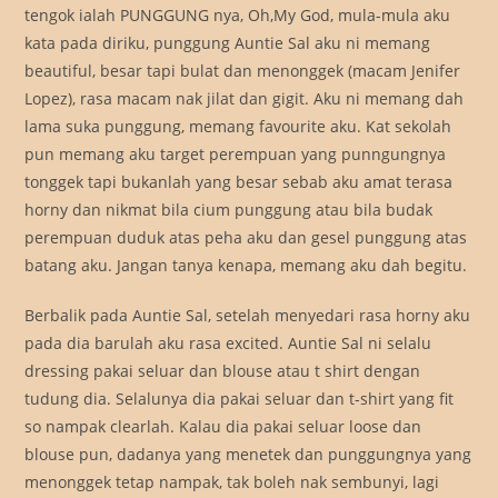
tengok ialah PUNGGUNG nya, Oh,My God, mula-mula aku
kata pada diriku, punggung Auntie Sal aku ni memang
beautiful, besar tapi bulat dan menonggek (macam Jenifer
Lopez), rasa macam nak jilat dan gigit. Aku ni memang dah
lama suka punggung, memang favourite aku. Kat sekolah
pun memang aku target perempuan yang punngungnya
tonggek tapi bukanlah yang besar sebab aku amat terasa
horny dan nikmat bila cium punggung atau bila budak
perempuan duduk atas peha aku dan gesel punggung atas
batang aku. Jangan tanya kenapa, memang aku dah begitu.
Berbalik pada Auntie Sal, setelah menyedari rasa horny aku
pada dia barulah aku rasa excited. Auntie Sal ni selalu
dressing pakai seluar dan blouse atau t shirt dengan
tudung dia. Selalunya dia pakai seluar dan t-shirt yang fit
so nampak clearlah. Kalau dia pakai seluar loose dan
blouse pun, dadanya yang menetek dan punggungnya yang
menonggek tetap nampak, tak boleh nak sembunyi, lagi