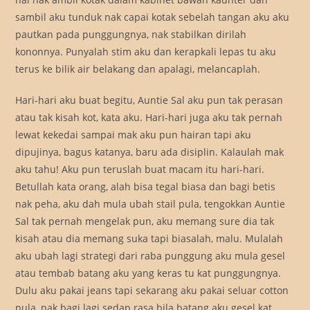
sambil aku tunduk nak capai kotak sebelah tangan aku aku
pautkan pada punggungnya, nak stabilkan dirilah
kononnya. Punyalah stim aku dan kerapkali lepas tu aku
terus ke bilik air belakang dan apalagi, melancaplah.
Hari-hari aku buat begitu, Auntie Sal aku pun tak perasan
atau tak kisah kot, kata aku. Hari-hari juga aku tak pernah
lewat kekedai sampai mak aku pun hairan tapi aku
dipujinya, bagus katanya, baru ada disiplin. Kalaulah mak
aku tahu! Aku pun teruslah buat macam itu hari-hari.
Betullah kata orang, alah bisa tegal biasa dan bagi betis
nak peha, aku dah mula ubah stail pula, tengokkan Auntie
Sal tak pernah mengelak pun, aku memang sure dia tak
kisah atau dia memang suka tapi biasalah, malu. Mulalah
aku ubah lagi strategi dari raba punggung aku mula gesel
atau tembab batang aku yang keras tu kat punggungnya.
Dulu aku pakai jeans tapi sekarang aku pakai seluar cotton
pula, nak bagi lagi sedap rasa bila batang aku gesel kat