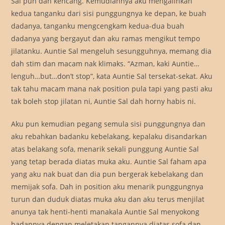
Sal pun dah kencang. Kemudiannya aku mengalihkan
kedua tanganku dari sisi punggungnya ke depan, ke buah
dadanya, tanganku mengcengkam kedua-dua buah
dadanya yang bergayut dan aku ramas mengikut tempo
jilatanku. Auntie Sal mengeluh sesungguhnya, memang dia
dah stim dan macam nak klimaks. “Azman, kaki Auntie…
lenguh…but…don’t stop”, kata Auntie Sal tersekat-sekat. Aku
tak tahu macam mana nak position pula tapi yang pasti aku
tak boleh stop jilatan ni, Auntie Sal dah horny habis ni.
Aku pun kemudian pegang semula sisi punggungnya dan
aku rebahkan badanku kebelakang, kepalaku disandarkan
atas belakang sofa, menarik sekali punggung Auntie Sal
yang tetap berada diatas muka aku. Auntie Sal faham apa
yang aku nak buat dan dia pun bergerak kebelakang dan
memijak sofa. Dah in position aku menarik punggungnya
turun dan duduk diatas muka aku dan aku terus menjilat
anunya tak henti-henti manakala Auntie Sal menyokong
badannya dengan meletakan tangannya diatas sofa dan