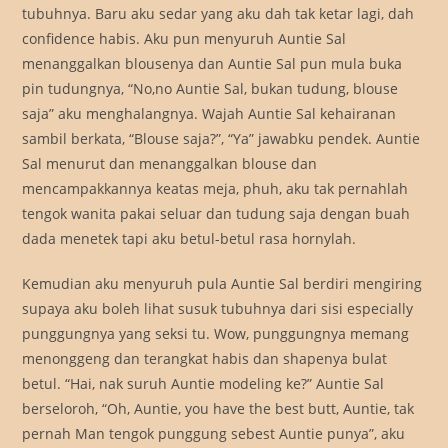
tubuhnya. Baru aku sedar yang aku dah tak ketar lagi, dah
confidence habis. Aku pun menyuruh Auntie Sal
menanggalkan blousenya dan Auntie Sal pun mula buka
pin tudungnya, “No,no Auntie Sal, bukan tudung, blouse
saja” aku menghalangnya. Wajah Auntie Sal kehairanan
sambil berkata, “Blouse saja?”, “Ya” jawabku pendek. Auntie
Sal menurut dan menanggalkan blouse dan
mencampakkannya keatas meja, phuh, aku tak pernahlah
tengok wanita pakai seluar dan tudung saja dengan buah
dada menetek tapi aku betul-betul rasa hornylah.
Kemudian aku menyuruh pula Auntie Sal berdiri mengiring
supaya aku boleh lihat susuk tubuhnya dari sisi especially
punggungnya yang seksi tu. Wow, punggungnya memang
menonggeng dan terangkat habis dan shapenya bulat
betul. “Hai, nak suruh Auntie modeling ke?” Auntie Sal
berseloroh, “Oh, Auntie, you have the best butt, Auntie, tak
pernah Man tengok punggung sebest Auntie punya”, aku