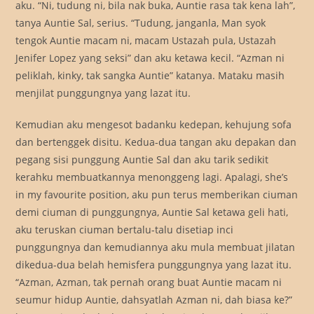
aku. “Ni, tudung ni, bila nak buka, Auntie rasa tak kena lah”,
tanya Auntie Sal, serius. “Tudung, janganla, Man syok
tengok Auntie macam ni, macam Ustazah pula, Ustazah
Jenifer Lopez yang seksi” dan aku ketawa kecil. “Azman ni
peliklah, kinky, tak sangka Auntie” katanya. Mataku masih
menjilat punggungnya yang lazat itu.
Kemudian aku mengesot badanku kedepan, kehujung sofa
dan bertenggek disitu. Kedua-dua tangan aku depakan dan
pegang sisi punggung Auntie Sal dan aku tarik sedikit
kerahku membuatkannya menonggeng lagi. Apalagi, she’s
in my favourite position, aku pun terus memberikan ciuman
demi ciuman di punggungnya, Auntie Sal ketawa geli hati,
aku teruskan ciuman bertalu-talu disetiap inci
punggungnya dan kemudiannya aku mula membuat jilatan
dikedua-dua belah hemisfera punggungnya yang lazat itu.
“Azman, Azman, tak pernah orang buat Auntie macam ni
seumur hidup Auntie, dahsyatlah Azman ni, dah biasa ke?”