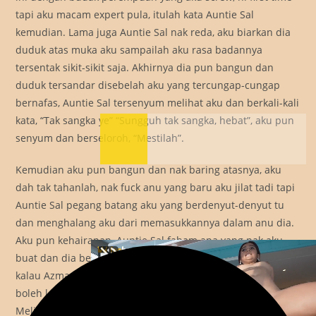
tapi aku macam expert pula, itulah kata Auntie Sal
kemudian. Lama juga Auntie Sal nak reda, aku biarkan dia
duduk atas muka aku sampailah aku rasa badannya
tersentak sikit-sikit saja. Akhirnya dia pun bangun dan
duduk tersandar disebelah aku yang tercungap-cungap
bernafas, Auntie Sal tersenyum melihat aku dan berkali-kali
kata, “Tak sangka ye” “Sungguh tak sangka, hebat”, aku pun
senyum dan berseloroh, “Mestilah”.
Kemudian aku pun bangun dan nak baring atasnya, aku
dah tak tahanlah, nak fuck anu yang baru aku jilat tadi tapi
Auntie Sal pegang batang aku yang berdenyut-denyut tu
dan menghalang aku dari memasukkannya dalam anu dia.
Aku pun kehairanan, Auntie Sal faham apa yang nak aku
buat dan dia berkata, “Azman, Auntie rasa tak sedap hatilah
kalau Azman nak masuk, entah kenapa, Cuma Auntie tak
boleh lagilah” dan aku mengangguk, agak kecewa juga.
Melihatkan reaksi wajah aku, mungkin Auntie Sal faham