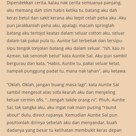
Dipendekkan cerita, kalau nak cerita semuanya panjang,
aku memang dah stim habis ketika tu, batang aku dah
keras betul dan sakit kerana aku kepit celah peha aku. Aku
pun jarakkanlah peha aku, apalagi, macam springlah
batang aku tertojol keatas dalam seluar cotton aku, seluar
dalam tak pakai pula tu. Auntie Sal terbeliak dan tersipu-
sipu tengok tonjolan batang aku dalam seluar. “Ish, kau ni
Azman, tak senonoh betul” kata Auntie Sal. Aku pun sambil
bergurau dan kata, “Habis, Auntie tu, pakai seluar ketat,
nampak punggung padat tu, mana nak tahan”, aku ketawa.
“Oklah, Oklah, jangan buang masa lagi”, kata Auntie Sal
sambil mengesot atas sofa kearah aku dan menjeling
keluar cermin ofis, “…tengah takde orang ni”. Phuh, Auntie
Sal, tak sangka aku, aku ingat nak main pusing “round
about” dulu, direct rupanya. Kemudian Auntie Sal pun
positionlah dirinya sebelah aku dan menyandar, buah
dadanya yang besar tu kelihatan membukit keras depan