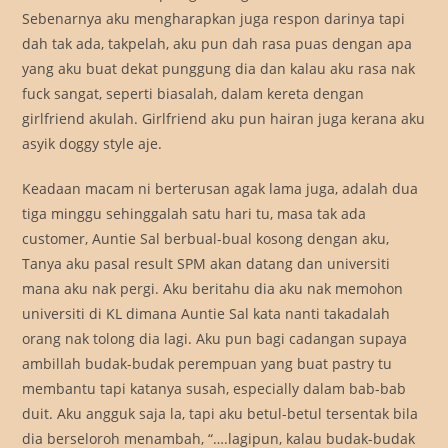
Sebenarnya aku mengharapkan juga respon darinya tapi
dah tak ada, takpelah, aku pun dah rasa puas dengan apa
yang aku buat dekat punggung dia dan kalau aku rasa nak
fuck sangat, seperti biasalah, dalam kereta dengan
girlfriend akulah. Girlfriend aku pun hairan juga kerana aku
asyik doggy style aje.
Keadaan macam ni berterusan agak lama juga, adalah dua
tiga minggu sehinggalah satu hari tu, masa tak ada
customer, Auntie Sal berbual-bual kosong dengan aku,
Tanya aku pasal result SPM akan datang dan universiti
mana aku nak pergi. Aku beritahu dia aku nak memohon
universiti di KL dimana Auntie Sal kata nanti takadalah
orang nak tolong dia lagi. Aku pun bagi cadangan supaya
ambillah budak-budak perempuan yang buat pastry tu
membantu tapi katanya susah, especially dalam bab-bab
duit. Aku angguk saja la, tapi aku betul-betul tersentak bila
dia berseloroh menambah, “….lagipun, kalau budak-budak