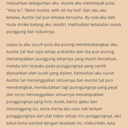
meluahkan kekaguman aku. Auntie aku menempak pula,
“Yela tu”, “Betul Auntie, with all my lust” dan aku aku
ketawa, Auntie Sal pun ketawa bersama. By now aku dah
mula stroke batang aku sendiri, melihatkan kelazatan susuk
punggung dan tubuhnya.
Lepas tu aku suruh pula dia pusing membelakangkan aku,
Auntie Sal ikut saja setiap arahanku dan dia pun pusing
menampakkan punggung lebarnya yang masih berseluar,
mataku kini terpaku pada punggungnya yang cantik
dipisahkan oleh lurah yang dalam. Kemudian aku suruh
Auntie Sal menanggalkan seluarnya dan Auntie Sal pun
membongkok, membulatkan lagi punngungnya yang pejal
dan terus menanggalkan seluarnya menampakkan
punggungnya yang licin, bulat, berisi, gebu dan
menonggeng itu, serta-merta aku rasa nak terkam
pungggungnya dan jilat habis setiap inci punggungnya, aku
betul-betul excited dengan keadaan ini, rileks,rileks, kata