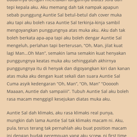
tepi kepala aku. Aku memang dah tak nampak apapun
sebab punggung Auntie Sal betul-betul dah cover muka
aku tapi aku boleh rasa Auntie Sal terkinja-kinja sambil
mengoyangkan punggungnya atas muka aku. Aku dah tak
boleh berkata apa-apa tapi aku boleh dengar Auntie Sal
mengeluh, perlahan tapi berterusan, “Oh, Man, jilat kuat
lagi Man…Oh Man”, semakin lama semakin kuat henyakan
punggungnya keatas muka aku sehinggalah akhirnya
punggungnya itu di henyak dan digoyangkan kiri dan kanan
atas muka aku dengan kuat sekali dan suara Auntie Sal
Cuma asyik kedengaran “Oh, Man”, “Oh, Man” “Oooooh
Maaaan, Auntie dah sampaiiii”. Tubuh Auntie Sal aku boleh
rasa macam menggigil kesejukan diatas muka aku.
Auntie Sal dah klimaks, aku rasa klimaks real punya,
mungkin dah lama Auntie Sal tak klimaks macam ni. Aku,
pula, terus terang tak pernahlah aku buat position macam
ini dengan budak perempuan yang aku screw, ni first time