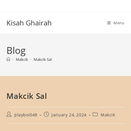
Skip
to
content
Kisah Ghairah
Menu
Blog
>
Makcik
>
Makcik Sal
Makcik Sal
Post
Post
Post
playboi048
January 24, 2024
Makcik
author:
published:
category: