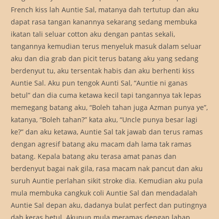
French kiss lah Auntie Sal, matanya dah tertutup dan aku
dapat rasa tangan kanannya sekarang sedang membuka
ikatan tali seluar cotton aku dengan pantas sekali,
tangannya kemudian terus menyeluk masuk dalam seluar
aku dan dia grab dan picit terus batang aku yang sedang
berdenyut tu, aku tersentak habis dan aku berhenti kiss
Auntie Sal. Aku pun tengok Aunti Sal, “Auntie ni ganas
betul” dan dia cuma ketawa kecil tapi tangannya tak lepas
memegang batang aku, “Boleh tahan juga Azman punya ye”,
katanya, “Boleh tahan?” kata aku, “Uncle punya besar lagi
ke?” dan aku ketawa, Auntie Sal tak jawab dan terus ramas
dengan agresif batang aku macam dah lama tak ramas
batang. Kepala batang aku terasa amat panas dan
berdenyut bagai nak gila, rasa macam nak pancut dan aku
suruh Auntie perlahan sikit stroke dia. Kemudian aku pula
mula membuka cangkuk coli Auntie Sal dan mendadalah
Auntie Sal depan aku, dadanya bulat perfect dan putingnya
dah keras betul. Akupun mula meramas dengan lahap