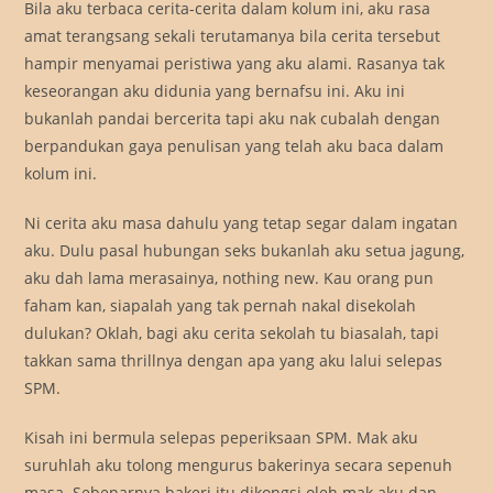
Bila aku terbaca cerita-cerita dalam kolum ini, aku rasa
amat terangsang sekali terutamanya bila cerita tersebut
hampir menyamai peristiwa yang aku alami. Rasanya tak
keseorangan aku didunia yang bernafsu ini. Aku ini
bukanlah pandai bercerita tapi aku nak cubalah dengan
berpandukan gaya penulisan yang telah aku baca dalam
kolum ini.
Ni cerita aku masa dahulu yang tetap segar dalam ingatan
aku. Dulu pasal hubungan seks bukanlah aku setua jagung,
aku dah lama merasainya, nothing new. Kau orang pun
faham kan, siapalah yang tak pernah nakal disekolah
dulukan? Oklah, bagi aku cerita sekolah tu biasalah, tapi
takkan sama thrillnya dengan apa yang aku lalui selepas
SPM.
Kisah ini bermula selepas peperiksaan SPM. Mak aku
suruhlah aku tolong mengurus bakerinya secara sepenuh
masa. Sebenarnya bakeri itu dikongsi oleh mak aku dan