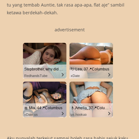
tu yang tembab Auntie, tak rasa apa-apa, flat aje” sambil
ketawa berdekah-dekah.
advertisement
Stepbrother, why did you show me your dick? Now I want to fuck you with my wet pussy
💘 Lea, 37📍Columbus
RedhandsTube
xDate
🎀 Mia, 44📍Columbus
💄 Amelia, 37📍Columbus
xDate.us
us.hookup
Aku punyalah terkejut sampai boleh rasa habis sejuk kaku