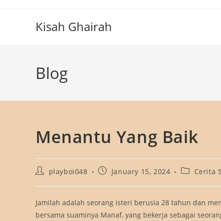
Skip
to
Kisah Ghairah
content
Blog
Menantu Yang Baik
Post
Post
Post
playboi048
January 15, 2024
Cerita 
author:
published:
category:
Jamilah adalah seorang isteri berusia 28 tahun dan m
bersama suaminya Manaf, yang bekerja sebagai seorang