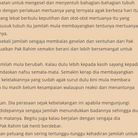
mpatan untuk mengesel dan menyentuh bahagian-bahagian tubuh
dengan perlakuan mertuanya yang ternyata agak berbeza hari itu
ang lebat berbulu keputihan dan otot-otot mertuanya itu yang
 susuk tubuh itu Jamilah mula membayangkan tentunya mertuanya
nya.
ekali Jamilah sengaja membalas geselan dan sentuhan dari Pak
uatkan Pak Rahim semakin berani dan lebih bersemangat untuk
Jamilah mula berubah. Kalau dulu lebih kepada kasih sayang kepad
landaskan nafsu semata-mata. Semakin kerap dia membayangkan
kelelakiannya yang sudah agak surut dulu kini mula membara
 itu masih belum kesampaian walaupun reaksi dari menantunya
gan. Dia perasaan sejak kebelakangan ini apabila mengunjungi
au didepannya sengaja Jamilah menundukkan badannya sehingga du
an matanya. Begitu juga kalau berjalan dengan sengaja dia
k Rahim tak henti berdebar.
n peluang dan sering tertunggu-tunggu kehadiran Jamilah untuk