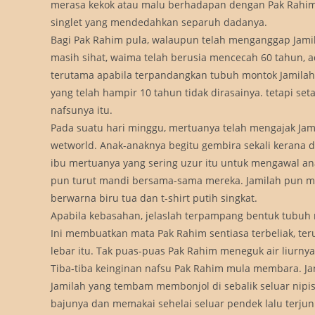
merasa kekok atau malu berhadapan dengan Pak Rahim
singlet yang mendedahkan separuh dadanya.
Bagi Pak Rahim pula, walaupun telah menganggap Jamil
masih sihat, waima telah berusia mencecah 60 tahun, 
terutama apabila terpandangkan tubuh montok Jamilah.
yang telah hampir 10 tahun tidak dirasainya. tetapi s
nafsunya itu.
Pada suatu hari minggu, mertuanya telah mengajak Jam
wetworld. Anak-anaknya begitu gembira sekali kerana 
ibu mertuanya yang sering uzur itu untuk mengawal ana
pun turut mandi bersama-sama mereka. Jamilah pun mem
berwarna biru tua dan t-shirt putih singkat.
Apabila kebasahan, jelaslah terpampang bentuk tubuh m
Ini membuatkan mata Pak Rahim sentiasa terbeliak, te
lebar itu. Tak puas-puas Pak Rahim meneguk air liurnya
Tiba-tiba keinginan nafsu Pak Rahim mula membara. Ja
Jamilah yang tembam membonjol di sebalik seluar nip
bajunya dan memakai sehelai seluar pendek lalu terju