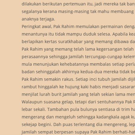
dilakukan berikutan pertemuan itu, jadi mereka tak ba
segalanya kerana masing-masing tak mahu membuang mas
anaknya terjaga.
Peringkat awal, Pak Rahim memulakan permainan denga
menantunya itu tidak mampu duduk selesa. Apabila ke
berlapikan kertas suratkhabar yang memang dibawa dar
Pak Rahim yang memang telah lama kegersangan telah 
perasaannya sehingga Jamilah tercungap-cungap kelem
mula menunjukan kehebatannya membalas setiap perlak
badan sehinggalah akhirnya kedua-dua mereka tidak be
Pak Rahim semakin rakus. Setiap inci tubuh Jamilah di
rambut hinggalah ke hujung kaki habis menjadi sasaran
menjilat lurah burit Jamilah yang telah sekian lama me
Walaupun suasana gelap, tetapi dari sentuhannya Pak
lebar sekali. Tambahan pula bulunya sentiasa di trim 
mengerang dan mengeluh sehingga kadangkala agak kuat
sekejap begini. Dah puas terlentang dia mengereng, le
Jamilah sempat berpesan supaya Pak Rahim berhati-hat