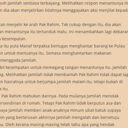
buh Jamilah sentiasa terbayang. Melihatkan respon menantunya it
n dia akan menjelirkan lidahnya menggayakan aksi menjilat kepad
an menjelir ke arah Pak Rahim. Tak cukup dengan itu, dia akan
n menantunya itu tertunduk malu. Ini menambahkan lagi debara
a kesempatan.
a itu pula Manaf terpaksa bertugas menghantar barang ke Pulau
n untuk mertuanya itu. Semasa menghantarkan makanan
 menggoda Jamilah.
il kesempatan untuk memegang tangan menantunya itu. Jamilah
. Melihatkan Jamilah tidak membantah Pak Rahim tidak dapat lag
 hasratnya untuk berjumpa Jamilah malam itu, tetapi bukan di
 itu.
g Pak Rahim mahukan darinya. Pada mulanya Jamilah menolak
sendirian di rumah. Tetapi Pak Rahim tidak berputus asa dan
paya Jamilah memberi anak-anaknya minum ubat batuk supaya
him yang berterusan akhirnya Jamilah mengalah dan bersetuju.
mu. Oleh kerana masing-masing telah tahu apa yang hendak