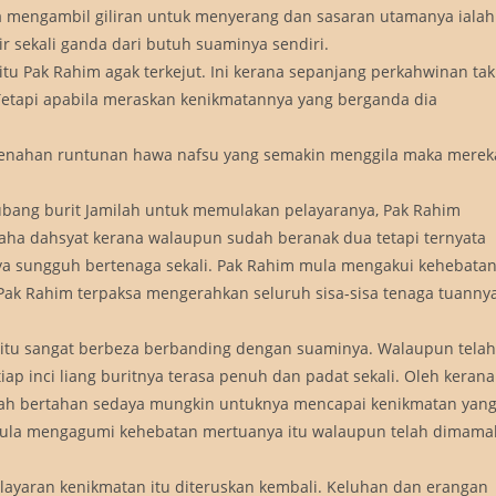
ula mengambil giliran untuk menyerang dan sasaran utamanya ialah
 sekali ganda dari butuh suaminya sendiri.
tu Pak Rahim agak terkejut. Ini kerana sepanjang perkahwinan tak
Tetapi apabila meraskan kenikmatannya yang berganda dia
 menahan runtunan hawa nafsu yang semakin menggila maka merek
bang burit Jamilah untuk memulakan pelayaranya, Pak Rahim
ha dahsyat kerana walaupun sudah beranak dua tetapi ternyata
a sungguh bertenaga sekali. Pak Rahim mula mengakui kehebata
Pak Rahim terpaksa mengerahkan seluruh sisa-sisa tenaga tuanny
 itu sangat berbeza berbanding dengan suaminya. Walaupun telah
p inci liang buritnya terasa penuh dan padat sekali. Oleh kerana
milah bertahan sedaya mungkin untuknya mencapai kenikmatan yan
mula mengagumi kehebatan mertuanya itu walaupun telah dimama
ayaran kenikmatan itu diteruskan kembali. Keluhan dan erangan