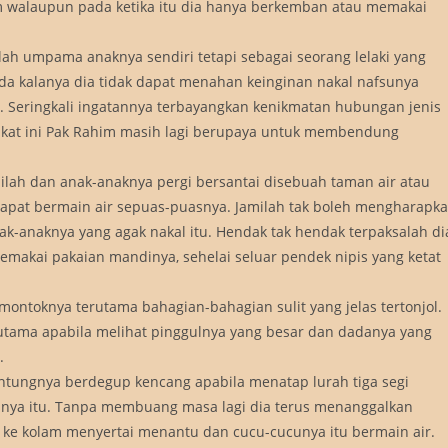
 walaupun pada ketika itu dia hanya berkemban atau memakai
ah umpama anaknya sendiri tetapi sebagai seorang lelaki yang
ada kalanya dia tidak dapat menahan keinginan nakal nafsunya
 Seringkali ingatannya terbayangkan kenikmatan hubungan jenis
etakat ini Pak Rahim masih lagi berupaya untuk membendung
ilah dan anak-anaknya pergi bersantai disebuah taman air atau
dapat bermain air sepuas-puasnya. Jamilah tak boleh mengharapk
k-anaknya yang agak nakal itu. Hendak tak hendak terpaksalah di
akai pakaian mandinya, sehelai seluar pendek nipis yang ketat
ontoknya terutama bahagian-bahagian sulit yang jelas tertonjol.
rutama apabila melihat pinggulnya yang besar dan dadanya yang
.
ntungnya berdegup kencang apabila menatap lurah tiga segi
isnya itu. Tanpa membuang masa lagi dia terus menanggalkan
n ke kolam menyertai menantu dan cucu-cucunya itu bermain air.