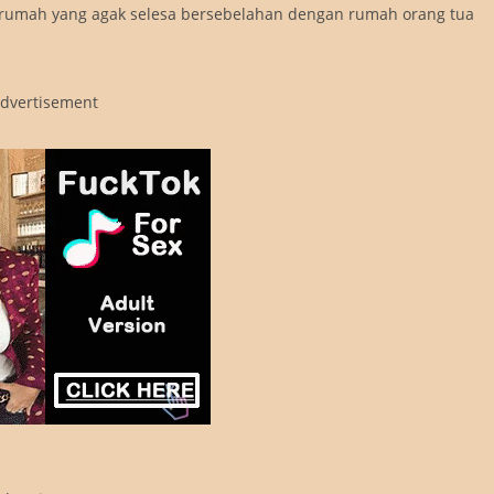
rumah yang agak selesa bersebelahan dengan rumah orang tua
dvertisement