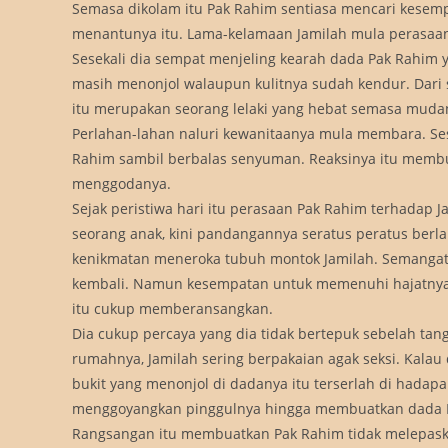
Semasa dikolam itu Pak Rahim sentiasa mencari kese
menantunya itu. Lama-kelamaan Jamilah mula perasaan 
Sesekali dia sempat menjeling kearah dada Pak Rahim y
masih menonjol walaupun kulitnya sudah kendur. Dari
itu merupakan seorang lelaki yang hebat semasa muda
Perlahan-lahan naluri kewanitaanya mula membara. Ses
Rahim sambil berbalas senyuman. Reaksinya itu memb
menggodanya.
Sejak peristiwa hari itu perasaan Pak Rahim terhadap 
seorang anak, kini pandangannya seratus peratus ber
kenikmatan meneroka tubuh montok Jamilah. Semangat 
kembali. Namun kesempatan untuk memenuhi hajatnya
itu cukup memberansangkan.
Dia cukup percaya yang dia tidak bertepuk sebelah tan
rumahnya, Jamilah sering berpakaian agak seksi. Kal
bukit yang menonjol di dadanya itu terserlah di hadap
menggoyangkan pinggulnya hingga membuatkan dada Pa
Rangsangan itu membuatkan Pak Rahim tidak melepaska