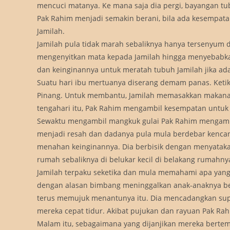
mencuci matanya. Ke mana saja dia pergi, bayangan tu
Pak Rahim menjadi semakin berani, bila ada kesempata
Jamilah.
Jamilah pula tidak marah sebaliknya hanya tersenyum d
mengenyitkan mata kepada Jamilah hingga menyebabka
dan keinginannya untuk meratah tubuh Jamilah jika ad
Suatu hari ibu mertuanya diserang demam panas. Ketik
Pinang. Untuk membantu, Jamilah memasakkan makana
tengahari itu, Pak Rahim mengambil kesempatan untuk
Sewaktu mengambil mangkuk gulai Pak Rahim mengamb
menjadi resah dan dadanya pula mula berdebar kencang
menahan keinginannya. Dia berbisik dengan menyatakan
rumah sebaliknya di belukar kecil di belakang rumahnya
Jamilah terpaku seketika dan mula memahami apa yan
dengan alasan bimbang meninggalkan anak-anaknya ber
terus memujuk menantunya itu. Dia mencadangkan su
mereka cepat tidur. Akibat pujukan dan rayuan Pak Ra
Malam itu, sebagaimana yang dijanjikan mereka berte