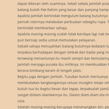
dapat dikesan oleh suaminya. Sekali sekala Jamilah p
batang butoh Pak Rahim yang besar dan panjang hampir
Apabila Jamilah bertindak mengulum batang butuhnya i
pernah isterinya melakukan perbuatan sebegitu rupa. 
bertindak membiarkan sahaja.
Apabila masing-masing sudah tidak berdaya lagi nak
pun bersiap sedia untuk memulakan pelayaran.
Sebaik sahaja menujahkan batang butuhnya kedalam lu
terpaksa berhadapan dengan ombak dan badai yang ma
terowong menantunya itu masih sempit dan kemutanny
Jamilah menjaga pusaka ibu miliknya. Ini membuatkan 
kerana bimbang karam di tengah jalan.
Begitu juga dengan Jamilah. Tusukan butuh mertuanya
membukakan kangkangannya seluas mungkin tetapi setia
butuh tua itu begitu besar dan tegap, terpaksalah Ja
sangat diidam-idamkannya itu. Dalam diam-diam dia 
usia.
Setelah masing-masing berupaya menenangkan diri, pel