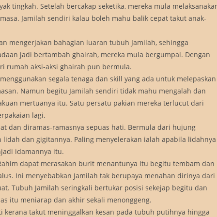
nyak tingkah. Setelah bercakap seketika, mereka mula melaksanaka
a. Jamilah sendiri kalau boleh mahu balik cepat takut anak-
n mengerjakan bahagian luaran tubuh Jamilah, sehingga
adaan jadi bertambah ghairah, mereka mula bergumpal. Dengan
i rumah aksi-aksi ghairah pun bermula.
menggunakan segala tenaga dan skill yang ada untuk melepaskan
asan. Namun begitu Jamilah sendiri tidak mahu mengalah dan
uan mertuanya itu. Satu persatu pakian mereka terlucut dari
rpakaian lagi.
jilat dan diramas-ramasnya sepuas hati. Bermula dari hujung
 lidah dan gigitannya. Paling menyelerakan ialah apabila lidahnya
njadi idamannya itu.
 Rahim dapat merasakan burit menantunya itu begitu tembam dan
halus. Ini menyebabkan Jamilah tak berupaya menahan dirinya dari
. Tubuh Jamilah seringkali bertukar posisi sekejap begitu dan
pas itu meniarap dan akhir sekali menonggeng.
i kerana takut meninggalkan kesan pada tubuh putihnya hingga