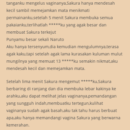
tanganku mengelus vaginanya,Sakura hanya mendesah
kecil sambil memejamkan mata menikmati
permainanku,setelah 5 menit Sakura membuka semua
pakaianku,terlihatlah *****ku yang agak besar dan
membuat Sakura terkejut
Punyamu besar sekali Naruto
Aku hanya tersenyum,dia kemudian mengulumnya,terasa
agak kaku,tapi setelah agak lama kurasakan kuluman mulut
mungilnya yang memuat 13 *****ku semakin nikmat,aku
mendesah kecil dan memejamkan mata.
Setelah lima menit Sakura mengemut *****ku,Sakura
berbaring di ranjang dan dia membuka lebar kakinya ke
arahku,aku dapat melihat jelas vaginanya,pemandangan
yang sungguh indah,membuatku tertegun,kulihat
vaginanya sudah agak basah,aku tak tahu harus berbuat
apa,aku hanya memandangi vagina Sakura yang berwarna
kemerahan.