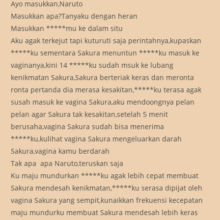
Ayo masukkan,Naruto
Masukkan apa?Tanyaku dengan heran
Masukkan *****mu ke dalam situ
Aku agak terkejut tapi kuturuti saja perintahnya,kupaskan
*****ku sementara Sakura menuntun *****ku masuk ke
vaginanya,kini 14 *****ku sudah msuk ke lubang
kenikmatan Sakura,Sakura berteriak keras dan meronta 
ronta pertanda dia merasa kesakitan,*****ku terasa agak
susah masuk ke vagina Sakura,aku mendoongnya pelan 
pelan agar Sakura tak kesakitan,setelah 5 menit
berusaha,vagina Sakura sudah bisa menerima
*****ku,kulihat vagina Sakura mengeluarkan darah
Sakura,vagina kamu berdarah
Tak apa  apa Naruto,teruskan saja
Ku maju mundurkan *****ku agak lebih cepat membuat
Sakura mendesah kenikmatan,*****ku serasa dipijat oleh
vagina Sakura yang sempit,kunaikkan frekuensi kecepatan
maju mundurku membuat Sakura mendesah lebih keras