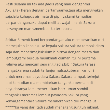
Pasti selama ini tak ada gadis yang mau denganmu
Aku agak heran dengan pertanyaanya,tapi aku mengiyakan
saja,lalu kuhapus air mata di pipinya,kami kemudian
berpandangan,aku dapat melihat wajah manis Sakura
tersenyum manis,membuatku terpesona.
Sekitar 5 menit kami berpandangan,aku memberanikan diri
memejukan kepalaku ke kepala Sakura,Sakura tampak diam
saja dan menerima,kukulum bibirnya dengan mesra dan
lembut,kami berdua menikmati ciuman itu,ini pertama
kalinya aku mencum seorang gadis,bibir Sakura terasa
hangat,karena sudah terlanjur nafsu,kuberanikan diri
untuk meremas payudara Sakura,Sakura tampak terkejut
tapi kemudian dia membiarkan tanganku bermain di
payudaranya,kami meneruskan berciuman sambil
tanganku meremas lembut payudara Sakura yang
kenyal,sementara Sakura memberanikan diri mengelus
*****ku yang dari tadi sudah menegang,sunguh nikmat.