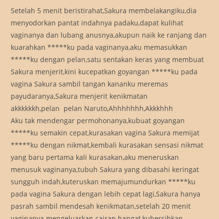
Setelah 5 menit beristirahat,Sakura membelakangiku,dia
menyodorkan pantat indahnya padaku,dapat kulihat
vaginanya dan lubang anusnya,akupun naik ke ranjang dan
kuarahkan *****ku pada vaginanya,aku memasukkan
*****ku dengan pelan,satu sentakan keras yang membuat
Sakura menjerit,kini kucepatkan goyangan *****ku pada
vagina Sakura sambil tangan kananku meremas
payudaranya,Sakura menjerit kenikmatan
akkkkkkh,pelan  pelan Naruto,Ahhhhhhh,Akkkhhh
Aku tak mendengar permohonanya,kubuat goyangan
*****ku semakin cepat,kurasakan vagina Sakura memijat
*****ku dengan nikmat,kembali kurasakan sensasi nikmat
yang baru pertama kali kurasakan,aku meneruskan
menusuk vaginanya,tubuh Sakura yang dibasahi keringat
sungguh indah,kuteruskan memajumundurkan *****ku
pada vagina Sakura dengan lebih cepat lagi,Sakura hanya
pasrah sambil mendesah kenikmatan,setelah 20 menit
vaginanya mengeluarkan cairan hangat,kubersihkan