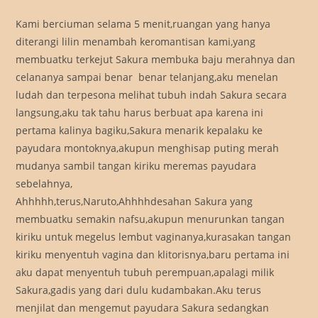
Kami berciuman selama 5 menit,ruangan yang hanya
diterangi lilin menambah keromantisan kami,yang
membuatku terkejut Sakura membuka baju merahnya dan
celananya sampai benar  benar telanjang,aku menelan
ludah dan terpesona melihat tubuh indah Sakura secara
langsung,aku tak tahu harus berbuat apa karena ini
pertama kalinya bagiku,Sakura menarik kepalaku ke
payudara montoknya,akupun menghisap puting merah
mudanya sambil tangan kiriku meremas payudara
sebelahnya,
Ahhhhh,terus,Naruto,Ahhhhdesahan Sakura yang
membuatku semakin nafsu,akupun menurunkan tangan
kiriku untuk megelus lembut vaginanya,kurasakan tangan
kiriku menyentuh vagina dan klitorisnya,baru pertama ini
aku dapat menyentuh tubuh perempuan,apalagi milik
Sakura,gadis yang dari dulu kudambakan.Aku terus
menjilat dan mengemut payudara Sakura sedangkan