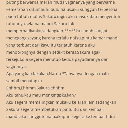
puting berwarna merah muda,vaginanya yang berwarna
kemerahan ditumbuhi bulu halus,aku sungguh terpesona
pada tubuh mulus Sakura,ingin aku masuk dan menyentuh
tubuhnya,selama mandi Sakura tak
memperhatikanku,sedangkan *****ku sudah sangat
menegang,sayang karena terlalu nafsu,pintu kamar mandi
yang terbuat dari kayu itu terjatuh karena aku
mendorongnya dengan sedikit keras,Sakura agak
terkejut,dia segera menutup kedua payudaranya dan
vaginanya.
Apa yang kau lakukan,Naruto?Tanyanya dengan malu
sambil menatapku
Ehhhm,Ehhmm,Sakura,ehhhm
Aku tahu,kau mau mengintipku,kan?
Aku segera memalingkan mukaku ke arah lain,sedangkan
Sakura segera membetulkan pintu itu dan kembali
mandi,aku sungguh malu,akupun segera ke tempat tidur.