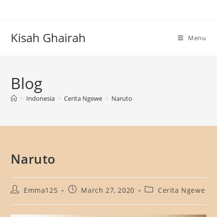
Skip
to
content
Kisah Ghairah
Menu
Blog
>
Indonesia
>
Cerita Ngewe
>
Naruto
Naruto
Post
Post
Post
Emma125
March 27, 2020
Cerita Ngewe
author:
published:
category: