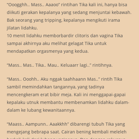
“Ooogghh.. Mass.. Aaaoo” rintihan Tika kali ini, hanya bisa
diikuti gerakan kepalanya yang sedang menjuntai kebawah.
Bak seorang yang tripping, kepalanya mengikuti irama
jilatan lidahku.
10 menit lidahku memborbardir clitoris dan vagina Tika
sampai akhirnya aku melihat gelagat Tika untuk
mendapatkan orgasmenya yang kedua.
“Mass.. Mas.. Tika.. Mau.. Keluaarr lagi..” rintihnya.
“Mass.. Ooohh.. Aku nggak taahhaann Mas..” rintih Tika
sambil memindahkan tangannya, yang tadinya
mencengkeram erat bibir meja. Kali ini menggapai-gapai
kepalaku utnuk membantu membenamkan lidahku dalam-
dalam ke lubang kewanitaannya.
“Maass.. Aampunn.. Aaakkhh” dibarengi tubuh Tika yang
mengejang bebrapa saat. Cairan bening kembali meleleh