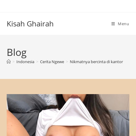
Skip
to
content
Kisah Ghairah
Menu
Blog
>
Indonesia
>
Cerita Ngewe
>
Nikmatnya bercinta di kantor