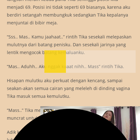
menjadi 69. Posisi ini tidak seperti 69 biasanya, karena aku
berdiri setangah membungkuk sedangkan Tika kepalanya
menjuntai di bibir meja.
“Sss.. Mas.. Kamu jaahaat..” rintih Tika sesekali melepaskan
mulutnya dari batang penisku. Dan sesekali jarinya yang
lentik mengocok batang kemaluanku.
“Mas.. Aduhh.. Aku nggak kuaat nihh.. Mass” rintih Tika.
Hisapan mulutku aku perkuat dengan kencang, sampai
seakan-akan semua cairan yang meleleh di dinding vagina
Tika masuk semua kemulutku.
“Mass..” Tika merintih panjang ketika cairan di vaginanya
muncrat untuk kesekian kali.
Adik kecilku yang begitu tegang merengek untuk menikmati
lubang surgawi Tika. Akhirnya aku segera merubah posisi,