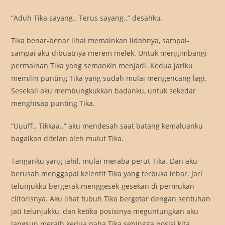
“Aduh Tika sayang.. Terus sayang..” desahku.
Tika benar-benar lihai memainkan lidahnya, sampai-
sampai aku dibuatnya merem melek. Untuk mengimbangi
permainan Tika yang semankin menjadi. Kedua jariku
memilin punting Tika yang sudah mulai mengencang lagi.
Sesekali aku membungkukkan badanku, untuk sekedar
menghisap punting Tika.
“Uuuff.. Tikkaa..” aku mendesah saat batang kemaluanku
bagaikan ditelan oleh mulut Tika.
Tanganku yang jahil, mulai meraba perut Tika. Dan aku
berusah menggapai kelentit Tika yang terbuka lebar. Jari
telunjukku bergerak menggesek-gesekan di permukan
clitorisnya. Aku lihat tubuh Tika bergetar dengan sentuhan
jati telunjukku, dan ketika posisinya meguntungkan aku
langsun meraih kedua paha Tika sehingga posisi kita