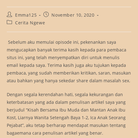
Post
Post
Emma125
November 10, 2020
author:
published:
Post
Cerita Ngewe
category:
Sebelum aku memulai opisode ini, pekenankan saya
mengucapkan banyak terima kasih kepada para pembaca
situs ini, yang telah menyempatkan diri untuk menulis
email kepada saya. Terima kasih juga aku tujukan kepada
pembaca, yang sudah memberikan kritikan, saran, masukan
atau bahkan yang hanya sekedar share dalam masalah sex.
Dengan segala kerendahan hati, segala kekurangan dan
keterbatasan yang ada dalam penulisan artikel saya yang
berjudul “Kisah Bersama Ibu Muda dan Mantan Anak Ibu
Kost, Liarnya Wanita Setengah Baya 1-2, Ica Anak Seorang
Pejabat”, aku tetap berharap mendapat masukan tentang
bagaemana cara penulisan artikel yang benar.