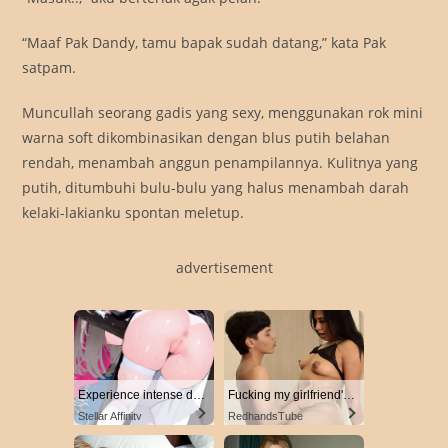
“Maaf Pak Dandy, tamu bapak sudah datang,” kata Pak
satpam.
Muncullah seorang gadis yang sexy, menggunakan rok mini
warna soft dikombinasikan dengan blus putih belahan
rendah, menambah anggun penampilannya. Kulitnya yang
putih, ditumbuhi bulu-bulu yang halus menambah darah
kelaki-lakianku spontan meletup.
advertisement
Experience intense desire for girls anytime, anywhere.
Fucking my girlfriend's hot mommy by mistake
Stellar Affinity
RedhandsTube