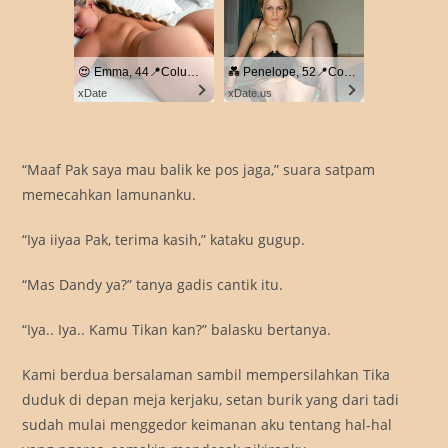
😍 Emma, 44📍Columbus
💑 Penelope, 52📍Columbus
xDate
xDate.us
“Maaf Pak saya mau balik ke pos jaga,” suara satpam
memecahkan lamunanku.
“Iya iiyaa Pak, terima kasih,” kataku gugup.
“Mas Dandy ya?” tanya gadis cantik itu.
“Iya.. Iya.. Kamu Tikan kan?” balasku bertanya.
Kami berdua bersalaman sambil mempersilahkan Tika
duduk di depan meja kerjaku, setan burik yang dari tadi
sudah mulai menggedor keimanan aku tentang hal-hal