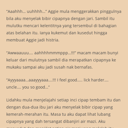
“Aaahhh… uuhhhh…” Aggie mula menggerakkan pinggulnya
bila aku menyelak bibir cipapnya dengan jari. Sambil itu
mulutku mencari kelentitnya yang tersembul di bahagian
atas belahan itu. Ianya kukemut dan kusedut hingga
membuat Aggie jadi histria.
“Awwaauuu…. aahhhhmmmppp…!!!” macam macam bunyi
keluar dari mulutnya sambil dia merapatkan cipapnya ke
mukaku sampai aku jadi susah nak bernafas.
“Ayyyaaaa…aaayyyaaa….!!! I feel good….. lick harder….
uncle…. you so good…”
Lidahku mula menjelajahi setiap inci cipap tembam itu dan
dengan dua-dua ibu jari aku menyelak bibir cipap yang
kemerah-merahan itu. Masa tu aku dapat lihat lubang
cipapnya yang dah tersangat dibanjiri air mazi. Aku