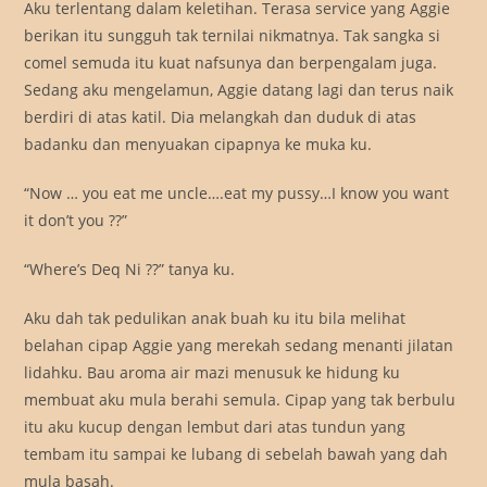
Aku terlentang dalam keletihan. Terasa service yang Aggie
berikan itu sungguh tak ternilai nikmatnya. Tak sangka si
comel semuda itu kuat nafsunya dan berpengalam juga.
Sedang aku mengelamun, Aggie datang lagi dan terus naik
berdiri di atas katil. Dia melangkah dan duduk di atas
badanku dan menyuakan cipapnya ke muka ku.
“Now … you eat me uncle….eat my pussy…I know you want
it don’t you ??”
“Where’s Deq Ni ??” tanya ku.
Aku dah tak pedulikan anak buah ku itu bila melihat
belahan cipap Aggie yang merekah sedang menanti jilatan
lidahku. Bau aroma air mazi menusuk ke hidung ku
membuat aku mula berahi semula. Cipap yang tak berbulu
itu aku kucup dengan lembut dari atas tundun yang
tembam itu sampai ke lubang di sebelah bawah yang dah
mula basah.