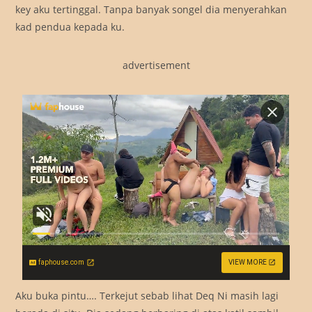
key aku tertinggal. Tanpa banyak songel dia menyerahkan
kad pendua kepada ku.
advertisement
faphouse.com
VIEW MORE
Aku buka pintu…. Terkejut sebab lihat Deq Ni masih lagi