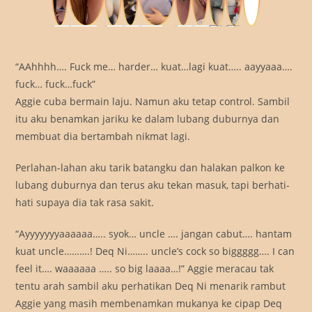
“AAhhhh…. Fuck me… harder… kuat…lagi kuat….. aayyaaa….
fuck… fuck…fuck”
Aggie cuba bermain laju. Namun aku tetap control. Sambil
itu aku benamkan jariku ke dalam lubang duburnya dan
membuat dia bertambah nikmat lagi.
Perlahan-lahan aku tarik batangku dan halakan palkon ke
lubang duburnya dan terus aku tekan masuk, tapi berhati-
hati supaya dia tak rasa sakit.
“Ayyyyyyyaaaaaa….. syok… uncle …. jangan cabut…. hantam
kuat uncle……….! Deq Ni…….. uncle’s cock so biggggg…. I can
feel it…. waaaaaa ….. so big laaaa…!” Aggie meracau tak
tentu arah sambil aku perhatikan Deq Ni menarik rambut
Aggie yang masih membenamkan mukanya ke cipap Deq