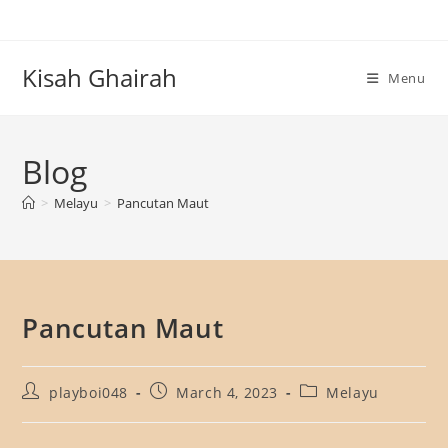
Skip
to
content
Kisah Ghairah
Menu
Blog
>
Melayu
>
Pancutan Maut
Pancutan Maut
Post
Post
Post
playboi048
March 4, 2023
Melayu
author:
published:
category: