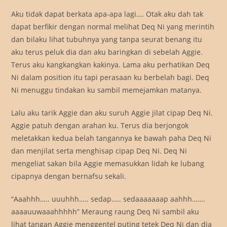
Aku tidak dapat berkata apa-apa lagi…. Otak aku dah tak
dapat berfikir dengan normal melihat Deq Ni yang merintih
dan bilaku lihat tubuhnya yang tanpa seurat benang itu
aku terus peluk dia dan aku baringkan di sebelah Aggie.
Terus aku kangkangkan kakinya. Lama aku perhatikan Deq
Ni dalam position itu tapi perasaan ku berbelah bagi. Deq
Ni menuggu tindakan ku sambil memejamkan matanya.
Lalu aku tarik Aggie dan aku suruh Aggie jilat cipap Deq Ni.
Aggie patuh dengan arahan ku. Terus dia berjongok
meletakkan kedua belah tangannya ke bawah paha Deq Ni
dan menjilat serta menghisap cipap Deq Ni. Deq Ni
mengeliat sakan bila Aggie memasukkan lidah ke lubang
cipapnya dengan bernafsu sekali.
“Aaahhh….. uuuhhh….. sedap….. sedaaaaaaap aahhh…….
aaaauuwaaahhhhh” Meraung raung Deq Ni sambil aku
lihat tangan Aggie menggentel puting tetek Deq Ni dan dia