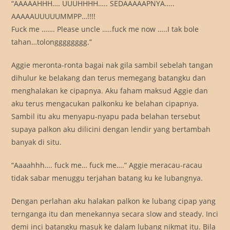
“AAAAAHHH…. UUUHHHH….. SEDAAAAAPNYA…..
AAAAAUUUUUMMPP…!!!!
Fuck me ……. Please uncle …..fuck me now …..I tak bole
tahan…tolongggggggg.”
Aggie meronta-ronta bagai nak gila sambil sebelah tangan
dihulur ke belakang dan terus memegang batangku dan
menghalakan ke cipapnya. Aku faham maksud Aggie dan
aku terus mengacukan palkonku ke belahan cipapnya.
Sambil itu aku menyapu-nyapu pada belahan tersebut
supaya palkon aku dilicini dengan lendir yang bertambah
banyak di situ.
“Aaaahhh…. fuck me… fuck me….” Aggie meracau-racau
tidak sabar menuggu terjahan batang ku ke lubangnya.
Dengan perlahan aku halakan palkon ke lubang cipap yang
ternganga itu dan menekannya secara slow and steady. Inci
demi inci batangku masuk ke dalam lubang nikmat itu. Bila