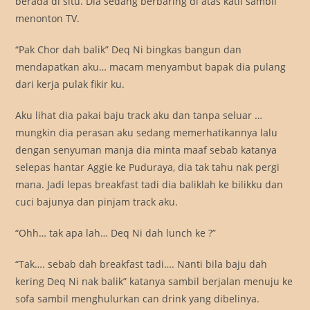
berada di situ. Dia sedang berbaring di atas katil sambil
menonton TV.
“Pak Chor dah balik” Deq Ni bingkas bangun dan
mendapatkan aku… macam menyambut bapak dia pulang
dari kerja pulak fikir ku.
Aku lihat dia pakai baju track aku dan tanpa seluar …
mungkin dia perasan aku sedang memerhatikannya lalu
dengan senyuman manja dia minta maaf sebab katanya
selepas hantar Aggie ke Puduraya, dia tak tahu nak pergi
mana. Jadi lepas breakfast tadi dia baliklah ke bilikku dan
cuci bajunya dan pinjam track aku.
“Ohh… tak apa lah… Deq Ni dah lunch ke ?”
“Tak…. sebab dah breakfast tadi…. Nanti bila baju dah
kering Deq Ni nak balik” katanya sambil berjalan menuju ke
sofa sambil menghulurkan can drink yang dibelinya.