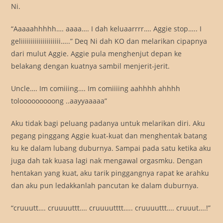
Ni.
“Aaaaahhhhh…. aaaa…. I dah keluaarrrr…. Aggie stop….. I
geliiiiiiiiiiiiiiiiiiii…..” Deq Ni dah KO dan melarikan cipapnya
dari mulut Aggie. Aggie pula menghenjut depan ke
belakang dengan kuatnya sambil menjerit-jerit.
Uncle…. Im comiiing…. Im comiiiing aahhhh ahhhh
tolooooooooong ..aayyaaaaa”
Aku tidak bagi peluang padanya untuk melarikan diri. Aku
pegang pinggang Aggie kuat-kuat dan menghentak batang
ku ke dalam lubang duburnya. Sampai pada satu ketika aku
juga dah tak kuasa lagi nak mengawal orgasmku. Dengan
hentakan yang kuat, aku tarik pinggangnya rapat ke arahku
dan aku pun ledakkanlah pancutan ke dalam duburnya.
“cruuutt…. cruuuuttt…. cruuuutttt….. cruuuuttt…. cruuut….!”