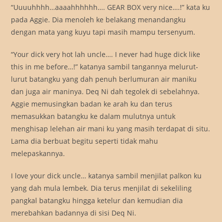
“Uuuuhhhh…aaaahhhhhh…. GEAR BOX very nice….!” kata ku
pada Aggie. Dia menoleh ke belakang menandangku
dengan mata yang kuyu tapi masih mampu tersenyum.
“Your dick very hot lah uncle…. I never had huge dick like
this in me before…!” katanya sambil tangannya melurut-
lurut batangku yang dah penuh berlumuran air maniku
dan juga air maninya. Deq Ni dah tegolek di sebelahnya.
Aggie memusingkan badan ke arah ku dan terus
memasukkan batangku ke dalam mulutnya untuk
menghisap lelehan air mani ku yang masih terdapat di situ.
Lama dia berbuat begitu seperti tidak mahu
melepaskannya.
I love your dick uncle… katanya sambil menjilat palkon ku
yang dah mula lembek. Dia terus menjilat di sekeliling
pangkal batangku hingga ketelur dan kemudian dia
merebahkan badannya di sisi Deq Ni.