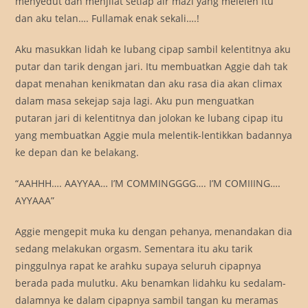
menyedut dan menjilat setiap air mazi yang meleleh itu
dan aku telan…. Fullamak enak sekali….!
Aku masukkan lidah ke lubang cipap sambil kelentitnya aku
putar dan tarik dengan jari. Itu membuatkan Aggie dah tak
dapat menahan kenikmatan dan aku rasa dia akan climax
dalam masa sekejap saja lagi. Aku pun menguatkan
putaran jari di kelentitnya dan jolokan ke lubang cipap itu
yang membuatkan Aggie mula melentik-lentikkan badannya
ke depan dan ke belakang.
“AAHHH…. AAYYAA… I’M COMMINGGGG…. I’M COMIIING….
AYYAAA”
Aggie mengepit muka ku dengan pehanya, menandakan dia
sedang melakukan orgasm. Sementara itu aku tarik
pinggulnya rapat ke arahku supaya seluruh cipapnya
berada pada mulutku. Aku benamkan lidahku ku sedalam-
dalamnya ke dalam cipapnya sambil tangan ku meramas