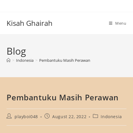
Skip
to
content
Kisah Ghairah
Menu
Blog
>
Indonesia
>
Pembantuku Masih Perawan
Pembantuku Masih Perawan
Post
Post
Post
playboi048
August 22, 2022
Indonesia
author:
published:
category: