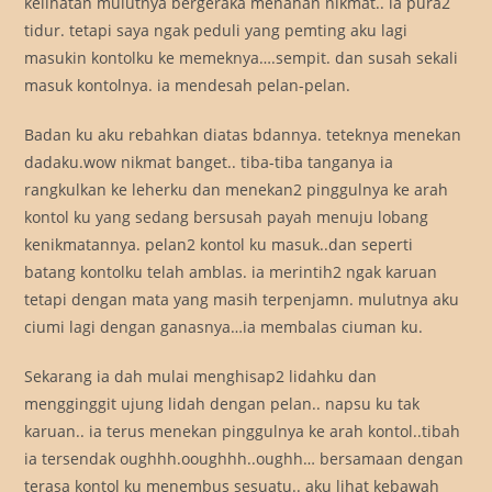
kelihatan mulutnya bergeraka menahan nikmat.. ia pura2
tidur. tetapi saya ngak peduli yang pemting aku lagi
masukin kontolku ke memeknya….sempit. dan susah sekali
masuk kontolnya. ia mendesah pelan-pelan.
Badan ku aku rebahkan diatas bdannya. teteknya menekan
dadaku.wow nikmat banget.. tiba-tiba tanganya ia
rangkulkan ke leherku dan menekan2 pinggulnya ke arah
kontol ku yang sedang bersusah payah menuju lobang
kenikmatannya. pelan2 kontol ku masuk..dan seperti
batang kontolku telah amblas. ia merintih2 ngak karuan
tetapi dengan mata yang masih terpenjamn. mulutnya aku
ciumi lagi dengan ganasnya…ia membalas ciuman ku.
Sekarang ia dah mulai menghisap2 lidahku dan
mengginggit ujung lidah dengan pelan.. napsu ku tak
karuan.. ia terus menekan pinggulnya ke arah kontol..tibah
ia tersendak oughhh.ooughhh..oughh… bersamaan dengan
terasa kontol ku menembus sesuatu.. aku lihat kebawah