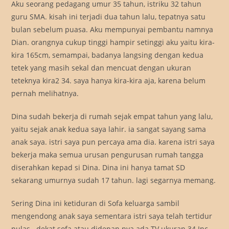
Aku seorang pedagang umur 35 tahun, istriku 32 tahun
guru SMA. kisah ini terjadi dua tahun lalu, tepatnya satu
bulan sebelum puasa. Aku mempunyai pembantu namnya
Dian. orangnya cukup tinggi hampir setinggi aku yaitu kira-
kira 165cm, semampai, badanya langsing dengan kedua
tetek yang masih sekal dan mencuat dengan ukuran
teteknya kira2 34. saya hanya kira-kira aja, karena belum
pernah melihatnya.
Dina sudah bekerja di rumah sejak empat tahun yang lalu,
yaitu sejak anak kedua saya lahir. ia sangat sayang sama
anak saya. istri saya pun percaya ama dia. karena istri saya
bekerja maka semua urusan pengurusan rumah tangga
diserahkan kepad si Dina. Dina ini hanya tamat SD
sekarang umurnya sudah 17 tahun. lagi segarnya memang.
Sering Dina ini ketiduran di Sofa keluarga sambil
mengendong anak saya sementara istri saya telah tertidur
pulas.. dekat sofa atau didepan nya ada TV ukuran 34 Inc..