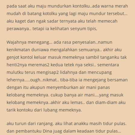
pada saat aku maju mundurkan kontolku..ada warna merah
mudah di batang kotolku yang lagi maju mundur tersebut…
aku kaget dan ngak sadar ternyata aku telah memecah
perawanya.. tetapi ia kelihatan senyum tipis,
Wajahnya menegang… ada rasa penyesalan..namun
kenikmatan duniawa mengalahkan semuanya.. akhir aku
genjot kontol keluar masuk memeknya sambil tanganku tak
henti2nya meremas2 kedua tetek nya seksi.. sementara
mulutku terus mengisap2 lidahnya dan mencupang
lehernya…..ough..nikmat.. tiba-tiba ia mengejang bersaman
dengan itu akupun menyemburkan air mani panas
kelobang memeknya. cukup banya air mani….yang masuk
kelobang memeknya..akhir aku lemas.. dan diam-diam aku
tarik kontoku dari lubang memeknya.
aku turun dari ranjang. aku lihat anakku masih tidur pulas.
dan pembantuku Dina juag dalam keadaan tidur pulas…