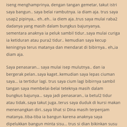
iseng menghamprinya, dengan tangan gemetar, takut istri
saya bangun.. saya belai rambutnya. ia diam aja. trus saya
usap2 pipinya,.. eh..eh.. ia diem aja..trus saya mulai raba2
dadanya yang masih dalam bungkus bajunyanya,
sementara anaknya ia peluk sambil tidur..saya mulai curiga
ia ketiduran atau pura2 tidur.. kemudian saya kecup
keningnya terus matanya dan mendarat di bibirnya.. eh,,ia
diam aja.
Saya penasaran… saya mulai isep mulutnya.. dan ia
bergerak pelan..saya kaget..kemudian saya lepas ciuman
saya… ia tertidur lagi. trus saya cium lagi bibirnya sambil
tangan saya membelai-belai teteknya masih dalam
bungkus bajunya… saya jadi penasaran., ia betul2 tidur
atau tidak..saya takut juga..terus saya duduk di kursi makan
menenangkan diri..saya lihat si DIna masih terpenjam
matanya..tiba-tiba ia bangun karena anaknya saya
dipelukkan bangun minta sisu… trus si dian bikinkan susu