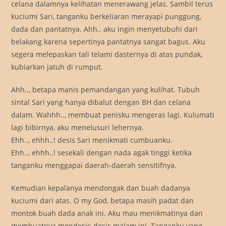
celana dalamnya kelihatan menerawang jelas. Sambil terus
kuciumi Sari, tanganku berkeliaran merayapi punggung,
dada dan pantatnya. Ahh.. aku ingin menyetubuhi dari
belakang karena sepertinya pantatnya sangat bagus. Aku
segera melepaskan tali telami dasternya di atas pundak,
kubiarkan jatuh di rumput.
Ahh.., betapa manis pemandangan yang kulihat. Tubuh
sintal Sari yang hanya dibalut dengan BH dan celana
dalam. Wahhh.., membuat penisku mengeras lagi. Kulumati
lagi bibirnya, aku menelusuri lehernya.
Ehh.., ehhh..! desis Sari menikmati cumbuanku.
Ehh.., ehhh..! sesekali dengan nada agak tinggi ketika
tanganku menggapai daerah-daerah sensitifnya.
Kemudian kepalanya mendongak dan buah dadanya
kuciumi dari atas. O my God, betapa masih padat dan
montok buah dada anak ini. Aku mau menikmatinya dan
membuatnya mendesis-desis malam ini. Tanganku yang