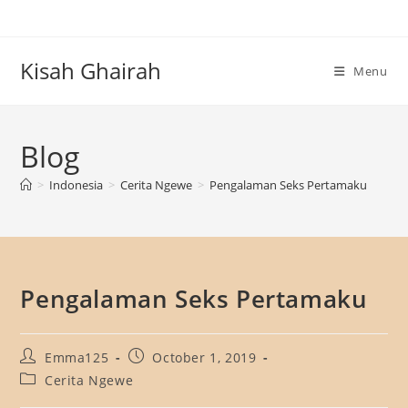
Skip
to
content
Kisah Ghairah
Menu
Blog
>
Indonesia
>
Cerita Ngewe
>
Pengalaman Seks Pertamaku
Pengalaman Seks Pertamaku
Post
Post
Emma125
October 1, 2019
author:
published:
Post
Cerita Ngewe
category: