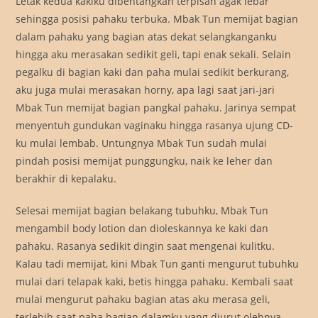
Letak kedua kakiku dibentangkan terpisah agak lebar
sehingga posisi pahaku terbuka. Mbak Tun memijat bagian
dalam pahaku yang bagian atas dekat selangkanganku
hingga aku merasakan sedikit geli, tapi enak sekali. Selain
pegalku di bagian kaki dan paha mulai sedikit berkurang,
aku juga mulai merasakan horny, apa lagi saat jari-jari
Mbak Tun memijat bagian pangkal pahaku. Jarinya sempat
menyentuh gundukan vaginaku hingga rasanya ujung CD-
ku mulai lembab. Untungnya Mbak Tun sudah mulai
pindah posisi memijat punggungku, naik ke leher dan
berakhir di kepalaku.
Selesai memijat bagian belakang tubuhku, Mbak Tun
mengambil body lotion dan dioleskannya ke kaki dan
pahaku. Rasanya sedikit dingin saat mengenai kulitku.
Kalau tadi memijat, kini Mbak Tun ganti mengurut tubuhku
mulai dari telapak kaki, betis hingga pahaku. Kembali saat
mulai mengurut pahaku bagian atas aku merasa geli,
terlebih saat paha bagian dalamku yang diurut olehnya.