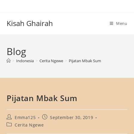
Skip
to
content
Kisah Ghairah
Menu
Blog
>
Indonesia
>
Cerita Ngewe
>
Pijatan Mbak Sum
Pijatan Mbak Sum
Post
Post
Emma125
September 30, 2019
author:
published:
Post
Cerita Ngewe
category: