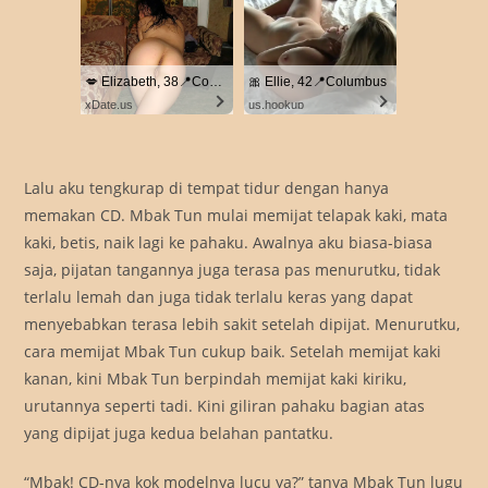
💋 Elizabeth, 38📍Columbus
🎀 Ellie, 42📍Columbus
xDate.us
us.hookup
Lalu aku tengkurap di tempat tidur dengan hanya
memakan CD. Mbak Tun mulai memijat telapak kaki, mata
kaki, betis, naik lagi ke pahaku. Awalnya aku biasa-biasa
saja, pijatan tangannya juga terasa pas menurutku, tidak
terlalu lemah dan juga tidak terlalu keras yang dapat
menyebabkan terasa lebih sakit setelah dipijat. Menurutku,
cara memijat Mbak Tun cukup baik. Setelah memijat kaki
kanan, kini Mbak Tun berpindah memijat kaki kiriku,
urutannya seperti tadi. Kini giliran pahaku bagian atas
yang dipijat juga kedua belahan pantatku.
“Mbak! CD-nya kok modelnya lucu ya?” tanya Mbak Tun lugu