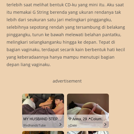
terlebih saat melihat bentuk CD-ku yang mini itu. Aku saat
itu memakai G String berenda yang ukuran rendanya tak
lebih dari seukuran satu jari melingkari pinggangku,
selebihnya sepotong rendah yang tersambung di belakang
pinggangku, turun ke bawah melewati belahan pantatku,
melingkari selangkanganku hingga ke depan. Tepat di
bagian vaginaku, terdapat secarik kain berbentuk hati kecil
yang keberadaannya hanya mampu menutupi bagian
depan liang vaginaku.
advertisement
MY HUSBAND STEPSON MISTAKENLY GIVES ME IN THE ASS
💚 Anna, 29📍Columbus
RedhandsTube
xDate