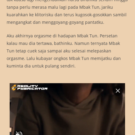
tanpa perlu merasa malu lagi pada Mbak Tun, jariku
kuarahkan ke klitorisku dan terus kugosok-gosokkan sambil
mengangkat dan menggoyang-goyang pantatku.
Aku akhirnya orgasme di hadapan Mbak Tun. Persetan
kalau mau dia tertawa, bathinku. Namun ternyata Mbak
Tun tetap cuek saja sampai aku selesai melepaskan
orgasme. Lalu kubayar ongkos Mbak Tun memijatku dan
kuminta dia untuk pulang sendiri.