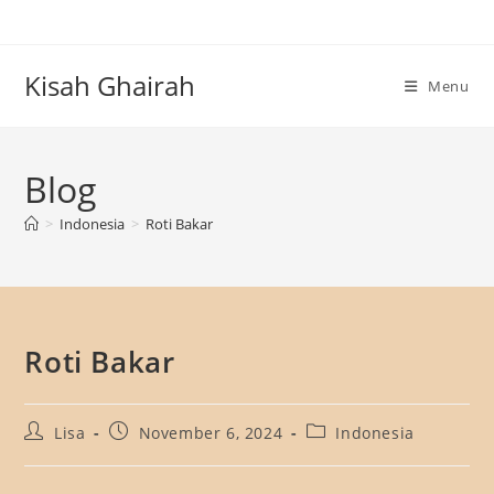
Skip
to
content
Kisah Ghairah
Menu
Blog
>
Indonesia
>
Roti Bakar
Roti Bakar
Post
Post
Post
Lisa
November 6, 2024
Indonesia
author:
published:
category: