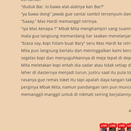
“duduk Bar. lo bawa alat-alatnya kan Bar?”
“ya bawa dong” jawab gue santai sambil tersenyum dan
“Saaay,” Mas Hardi memanggil istrinya.
“iya Mas kenapa ?” Mbak Mita menghampiri sang suami
mata gue langsung memandang liar seakan menelanjangi
“biasa say, kopi hitam buat Bary” seru Mas Hardi ke i
Mita pun langsung berlalu dan meninggalkan kami be
segelas kopi dan menyuguhkannya di meja tepat di dep
Mita meletakan kopi entah dia sadar atau tidak setia
leher di dasternya menjadi turun, justru saat itu pula to
rasanya gue remas toket itu tapi apalah daya tangan t
perginya Mbak Mita, namun pandangan lain pun muncul,
memanggil-manggil untuk di nikmati seiring berjalanny
a