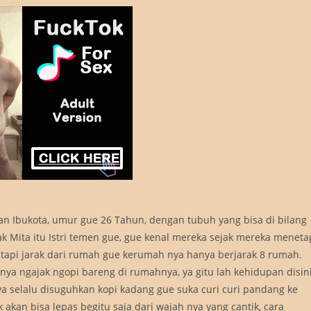
ran Ibukota, umur gue 26 Tahun, dengan tubuh yang bisa di bilang
k Mita itu Istri temen gue, gue kenal mereka sejak mereka meneta
tapi jarak dari rumah gue kerumah nya hanya berjarak 8 rumah.
nya ngajak ngopi bareng di rumahnya, ya gitu lah kehidupan disin
ya selalu disuguhkan kopi kadang gue suka curi curi pandang ke
akan bisa lepas begitu saja dari wajah nya yang cantik, cara