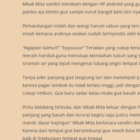
Mbak Mita sambil merekam dengan HP android yang g
pantes aja temen gue sampe nurut banget kalo istri nya 
Pemandangan indah dan wangi harum sabun yang terci
entah kemana arahnya seakan sudah terhipnotis oleh k
“Ngapain kamu!!!” “byyuuuur” Teriakan yang cukup ker
meraih handuk guna menutupi keindahan tubuh yang se
siraman air yang tepat mengenai lubang angin tempat 
Tanpa pikir panjang gue langsung lari dan melompati 
karena pagar tembok itu tidak terlalu tinggi, jadi den
cukup rimbun. Gue baru sadar kalau muka gue basah aki
Pintu belakang terbuka, dan Mbak Mita keluar dengan 
panjang yang basah dan terurai begitu saja justru mem
mandi, dasar bajingan” Mbak Mita berbicara sendiri de
Karena dari tempat gue bersembunyi gue masih bisa li
baik di lingkungan tempat gue tinggal.