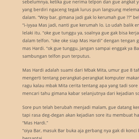
sebelumnya, ketika gue nerima telpon dan gue angkat y
yang berdiri ngaceng tegak lurus pun langsung melem
dalam. “Woy bar, gimana jadi gak lo kerumah gue ??” 
“i-iyyaa Mas jadi, nanti gue kerumah lo. Lo udah bali
lelaki itu. “oke gue tunggu ya, soalnya gue gak bisa ker
dalam telfon. “oke oke siap Mas Hardi” dengan tengan
mas Hardi. “ok gue tunggu, jangan sampai enggak ya Bar
sambungan telfon pun terputus.
Mas Hardi adalah suami dari Mbak Mita, umur gue 8 ta
mengerti tentang perangkat-perangkat komputer makany
ragu kalau mbak Mita cerita tentang apa yang tadi sore
mencari tahu gimana kabar selanjutnya dari kejadian so
Sore pun telah berubah menjadi malam, gue datang ke
tapi rasa deg-degan akan kejadian sore itu membuat h
“Mas Hardi.”
“oiya Bar, masuk Bar buka aja gerbang nya gak di konc
bersantai.