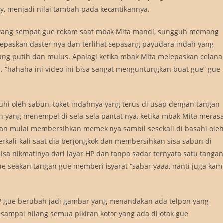
y, menjadi nilai tambah pada kecantikannya.
eo yang sempat gue rekam saat mbak Mita mandi, sungguh memang
epaskan daster nya dan terlihat sepasang payudara indah yang
yang putih dan mulus. Apalagi ketika mbak Mita melepaskan celana
hahaha ini video ini bisa sangat menguntungkan buat gue” gue
uhi oleh sabun, toket indahnya yang terus di usap dengan tangan
 yang menempel di sela-sela pantat nya, ketika mbak Mita meras
dan mulai membersihkan memek nya sambil sesekali di basahi ole
erkali-kali saat dia berjongkok dan membersihkan sisa sabun di
a nikmatinya dari layar HP dan tanpa sadar ternyata satu tangan
e seakan tangan gue memberi isyarat “sabar yaaa, nanti juga kam
HP gue berubah jadi gambar yang menandakan ada telpon yang
-sampai hilang semua pikiran kotor yang ada di otak gue