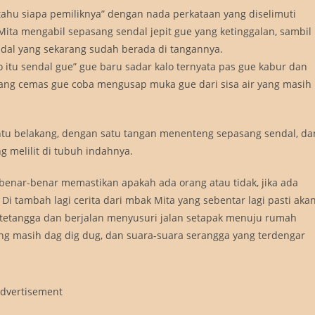
ri tahu siapa pemiliknya” dengan nada perkataan yang diselimuti
a mengabil sepasang sendal jepit gue yang ketinggalan, sambil
endal yang sekarang sudah berada di tangannya.
 itu sendal gue” gue baru sadar kalo ternyata pas gue kabur dan
ang cemas gue coba mengusap muka gue dari sisa air yang masih
tu belakang, dengan satu tangan menenteng sepasang sendal, da
 melilit di tubuh indahnya.
 benar-benar memastikan apakah ada orang atau tidak, jika ada
i tambah lagi cerita dari mbak Mita yang sebentar lagi pasti aka
k tetangga dan berjalan menyusuri jalan setapak menuju rumah
ng masih dag dig dug, dan suara-suara serangga yang terdengar
dvertisement