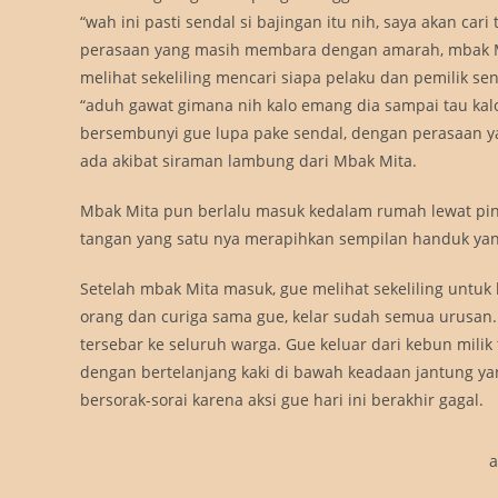
“wah ini pasti sendal si bajingan itu nih, saya akan ca
perasaan yang masih membara dengan amarah, mbak Mit
melihat sekeliling mencari siapa pelaku dan pemilik s
“aduh gawat gimana nih kalo emang dia sampai tau kalo
bersembunyi gue lupa pake sendal, dengan perasaan y
ada akibat siraman lambung dari Mbak Mita.
Mbak Mita pun berlalu masuk kedalam rumah lewat pin
tangan yang satu nya merapihkan sempilan handuk yang
Setelah mbak Mita masuk, gue melihat sekeliling untuk
orang dan curiga sama gue, kelar sudah semua urusan. D
tersebar ke seluruh warga. Gue keluar dari kebun mili
dengan bertelanjang kaki di bawah keadaan jantung ya
bersorak-sorai karena aksi gue hari ini berakhir gagal.
a