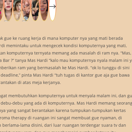
k gue ke ruang kerja di mana komputer nya yang mati berada
Hardi memintaku untuk mengecek kondisi komputernya yang mati,
kan komputernya ternyata memang ada masalah di ram nya. “Mas,
a Bar ?” tanya Mas Hardi “kalo mau komputernya nyala malam ini y
berikan ram yang bermasalah ke Mas Hardi. “ok lo tunggu di sini
deadline,” pinta Mas Hardi “tuh tugas di kantor gue aja gue bawa
antakan di atas meja kerjanya.
angat membutuhkan komputernya untuk menyala malam ini, dan g
an debu-debu yang ada di komputernya. Mas Hardi memang seoran
ja nya yang sangat berantakan karena tumpukan-tumpukan kertas
 aroma therapy di ruangan ini sangat membuat gue nyaman, di
 berlama-lama disini, dari luar ruangan terdengar suara tv dan