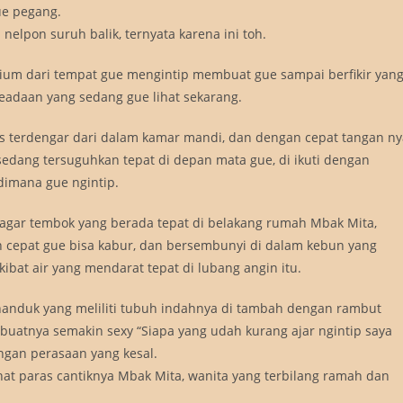
ue pegang.
nelpon suruh balik, ternyata karena ini toh.
um dari tempat gue mengintip membuat gue sampai berfikir yan
eadaan yang sedang gue lihat sekarang.
as terdengar dari dalam kamar mandi, dan dengan cepat tangan ny
dang tersuguhkan tepat di depan mata gue, di ikuti dengan
dimana gue ngintip.
pagar tembok yang berada tepat di belakang rumah Mbak Mita,
gan cepat gue bisa kabur, dan bersembunyi di dalam kebun yang
bat air yang mendarat tepat di lubang angin itu.
handuk yang meliliti tubuh indahnya di tambah dengan rambut
buatnya semakin sexy “Siapa yang udah kurang ajar ngintip saya
ngan perasaan yang kesal.
hat paras cantiknya Mbak Mita, wanita yang terbilang ramah dan