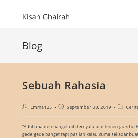
Skip
to
Kisah Ghairah
content
Blog
Sebuah Rahasia
Post
Post
Post
Emma125
September 30, 2019
Ceri
author:
published:
category:
“Aduh mantep banget nih ternyata bini temen gue, bod
gede-gede banget tapi pas lah kalau cuma sekadar buat