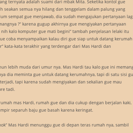
ang ternyata adalah suami dari mbak Mita. Seketika kontol gue
ah seakan semua nya hilang dan tenggelam dalam palung yang
belum sempat gue menjawab, dia sudah mengajukan pertanyaan lagi
k emangnya ?” karena gugup akhirnya gue mengiyakan pertanyaan
ja nih kalo komputer gue mati begini” tambah penjelasan lelaki itu
 gue coba menyampaikan kalau diri gue siap untuk datang kerumah
” kata-kata terakhir yang terdengar dari Mas Hardi dan
hun lebih muda dari umur nya. Mas Hardi tau kalo gue ini meman
a dia meminta gue untuk datang kerumahnya, tapi di satu sisi g
 terjadi, tapi karena sudah mengiyakan dan sekalian gue mau
re tadi.
rumah mas Hardi, rumah gue dan dia cukup dengan berjalan kaki,
ampir separuh baju gue basah karena keringat.
i kok” Mas Hardi menunggu gue di depan teras rumah nya, sambil