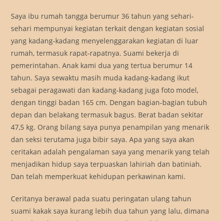
Saya ibu rumah tangga berumur 36 tahun yang sehari-
sehari mempunyai kegiatan terkait dengan kegiatan sosial
yang kadang-kadang menyelenggarakan kegiatan di luar
rumah, termasuk rapat-rapatnya. Suami bekerja di
pemerintahan. Anak kami dua yang tertua berumur 14
tahun. Saya sewaktu masih muda kadang-kadang ikut
sebagai peragawati dan kadang-kadang juga foto model,
dengan tinggi badan 165 cm. Dengan bagian-bagian tubuh
depan dan belakang termasuk bagus. Berat badan sekitar
47,5 kg. Orang bilang saya punya penampilan yang menarik
dan seksi terutama juga bibir saya. Apa yang saya akan
ceritakan adalah pengalaman saya yang menarik yang telah
menjadikan hidup saya terpuaskan lahiriah dan batiniah.
Dan telah memperkuat kehidupan perkawinan kami.
Ceritanya berawal pada suatu peringatan ulang tahun
suami kakak saya kurang lebih dua tahun yang lalu, dimana