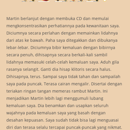
Martin berlanjut dengan membuka CD dan memulai
mengkonsentrasikan perhatiannya pada kewanitaan saya.
Diciumnya secara perlahan dengan memainkan lidahnya
dari atas ke bawah. Paha saya ditegakkan dan dibukanya
lebar-lebar. Diciumnya bibir kemaluan dengan bibirnya
secara penuh, dihisapnya secara berkali-kali sambil
lidahnya memasuki celah-celah kemaluan saya. Aduh gila
rasanya selangit. Ganti dia hisap klitoris secara halus.
Dihisapnya, terus. Sampai saya tidak tahan dan sampailah
saya pada puncak. Terasa cairan mengalir. Disertai dengan
teriakan ringan tangan memeras rambut Martin. Ini
menjadikan Martin lebih lagi menggumuli lubang
kemaluan saya. Dia benamkan dan usapkan seluruh
wajahnya pada kemaluan saya yang basah dengan
desahan kepuasan. Saya sudah tidak bisa lagi menguasai
diri dan terasa selalu tercapai puncak-puncak yang nikmat.