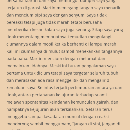
bersama Martin dan saya memungut dompet saya yang
terjatuh di garasi. Martin memegang tangan saya menarik
dan mencium pipi saya dengan senyum. Saya tidak
bereaksi tetapi juga tidak marah tetapi berusaha
memberikan kesan kalau saya juga senang. Sikap saya yang
tidak menentang membuatnya kemudian mengulangi
ciumannya dalam mobil ketika berhenti di lampu merah.
Kali ini ciumannya di mulut sambil menekankan tangannya
pada paha. Martin mencium dengan melumat dan
memainkan lidahnya. Meski ini bukan pengalaman saya
pertama untuk dicium tetapi saya tergetar seluruh tubuh
dan merasakan ada rasa menggelitik dan mengalir di
kemaluan saya. Selintas terjadi pertempuran antara ya dan
tidak, antara pertahanan kejujuran terhadap suami
melawan spontanitas keindahan kemunculan gairah, dan
nampaknya kejujuran akan terkalahkan. Getaran terus
menggebu sampai kesadaran muncul dengan reaksi
mendorong sambil menggumam, “Jangan di sini, jangan di