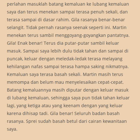
perlahan masuklah batang kemaluan ke lubang kemaluan
saya dan terus menekan sampai terasa penuh sekali, dan
terasa sampai di dasar rahim. Gila rasanya benar-benar
selangit. Tidak pernah rasanya seenak seperti ini. Martin
menekan terus sambil menggoyang-goyangkan pantatnya.
Gila! Enak benar! Terus dia putar-putar sambil keluar
masuk. Sampai saya lebih dulu tidak tahan dan sampai di
puncak, keluar dengan meledak-ledak terasa melayang
kehilangan nafas sampai terasa hampa saking nikmatnya.
Kemaluan saya terasa basah sekali. Martin masih terus
memompa dan belum mau menyelesaikan cepat-cepat.
Batang kemaluannya masih diputar dengan keluar masuk
di lubang kemaluan, sehingga saya pun tidak tahan keluar
lagi, yang ketiga atau yang keenam dengan yang keluar
karena dihisap tadi. Gila benar! Seluruh badan basah
rasanya. Sprei sudah basah betul dari cairan kewanitaan
saya.