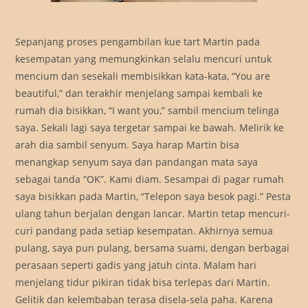
Sepanjang proses pengambilan kue tart Martin pada
kesempatan yang memungkinkan selalu mencuri untuk
mencium dan sesekali membisikkan kata-kata, “You are
beautiful,” dan terakhir menjelang sampai kembali ke
rumah dia bisikkan, “I want you,” sambil mencium telinga
saya. Sekali lagi saya tergetar sampai ke bawah. Melirik ke
arah dia sambil senyum. Saya harap Martin bisa
menangkap senyum saya dan pandangan mata saya
sebagai tanda “OK”. Kami diam. Sesampai di pagar rumah
saya bisikkan pada Martin, “Telepon saya besok pagi.” Pesta
ulang tahun berjalan dengan lancar. Martin tetap mencuri-
curi pandang pada setiap kesempatan. Akhirnya semua
pulang, saya pun pulang, bersama suami, dengan berbagai
perasaan seperti gadis yang jatuh cinta. Malam hari
menjelang tidur pikiran tidak bisa terlepas dari Martin.
Gelitik dan kelembaban terasa disela-sela paha. Karena