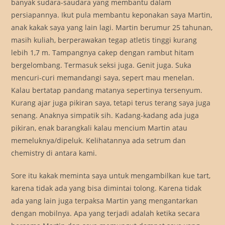
banyak sudara-saudara yang membantu dalam
persiapannya. Ikut pula membantu keponakan saya Martin,
anak kakak saya yang lain lagi. Martin berumur 25 tahunan,
masih kuliah, berperawakan tegap atletis tinggi kurang
lebih 1,7 m. Tampangnya cakep dengan rambut hitam
bergelombang. Termasuk seksi juga. Genit juga. Suka
mencuri-curi memandangi saya, sepert mau menelan.
Kalau bertatap pandang matanya sepertinya tersenyum.
Kurang ajar juga pikiran saya, tetapi terus terang saya juga
senang. Anaknya simpatik sih. Kadang-kadang ada juga
pikiran, enak barangkali kalau mencium Martin atau
memeluknya/dipeluk. Kelihatannya ada setrum dan
chemistry di antara kami.
Sore itu kakak meminta saya untuk mengambilkan kue tart,
karena tidak ada yang bisa dimintai tolong. Karena tidak
ada yang lain juga terpaksa Martin yang mengantarkan
dengan mobilnya. Apa yang terjadi adalah ketika secara