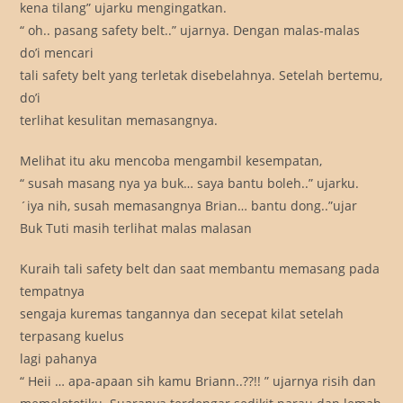
kena tilang” ujarku mengingatkan.
“ oh.. pasang safety belt..” ujarnya. Dengan malas-malas
do’i mencari
tali safety belt yang terletak disebelahnya. Setelah bertemu,
do’i
terlihat kesulitan memasangnya.
Melihat itu aku mencoba mengambil kesempatan,
“ susah masang nya ya buk… saya bantu boleh..” ujarku.
´iya nih, susah memasangnya Brian… bantu dong..”ujar
Buk Tuti masih terlihat malas malasan
Kuraih tali safety belt dan saat membantu memasang pada
tempatnya
sengaja kuremas tangannya dan secepat kilat setelah
terpasang kuelus
lagi pahanya
“ Heii … apa-apaan sih kamu Briann..??!! ” ujarnya risih dan