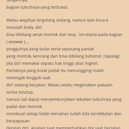
bagian tubuhnya yang terbuka).
Walau wajahya tergolong sedang, namun kalo bicara
masalah body, do’i
bisa dibilang amat montok dan sexy , terutama pada bagian
( wooww )….
pinggulnya yang bulat serta sepasang pantat
yang montok, kencang dan bisa dibilang bahenol..!!apalagi
jika do’i memakai sepatu hak tinggi alias highel.
Pantatnya yang bulat padat itu menungging indah
melengak lenggok saat
do’i sedang berjalan. Walau selalu megenakan pakaian
serba tetutup,
namun tak dapat menyembunyikan lekukan tubuhnya yang
padat dan montok.
membuat setiap lelaki menahan ludah bila berdekatan dan
berpapasan
dengan do’i. Apalagi saat memperhatikan doi saat berjalan