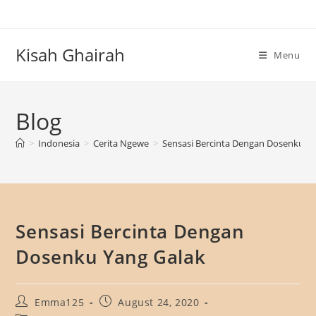
Skip
to
content
Kisah Ghairah
Menu
Blog
>
Indonesia
>
Cerita Ngewe
>
Sensasi Bercinta Dengan Dosenku Y
Sensasi Bercinta Dengan
Dosenku Yang Galak
Post
Post
Emma125
August 24, 2020
author:
published: