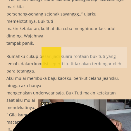
mari kita
bersenang-senang sejenak sayanggg..” ujarku
memelototinya. Buk tuti
makin ketakutan, kulihat dia coba menghindar ke sudut
dinding. Wajahnya
tampak panik.
Rumahku cukup besar, jadi suara rontaan buk tuti yang
lemah, dalam kondisi seperti itu tidak akan terdengar oleh
para tetangga.
Aku mulai membuka baju kaosku, berikut celana jeansku,
hingga aku hanya
mengenakan underwear saja. Buk Tuti makin ketakutan
saat aku mulai
mendekatinya,
“ Gila kamu Brian… Mau apa kamau haa…???!!.. jangan
macam-macam ya
!!!.. jangaann… Kamu mau perkosa saya Briannn.??? .