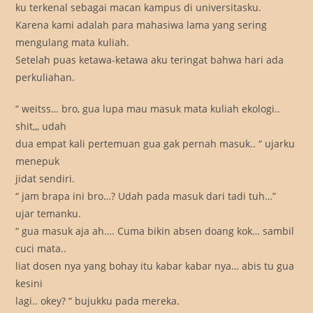
ku terkenal sebagai macan kampus di universitasku.
Karena kami adalah para mahasiwa lama yang sering
mengulang mata kuliah.
Setelah puas ketawa-ketawa aku teringat bahwa hari ada
perkuliahan.
“ weitss… bro, gua lupa mau masuk mata kuliah ekologi..
shit,,, udah
dua empat kali pertemuan gua gak pernah masuk.. “ ujarku
menepuk
jidat sendiri.
“ jam brapa ini bro…? Udah pada masuk dari tadi tuh…”
ujar temanku.
“ gua masuk aja ah…. Cuma bikin absen doang kok… sambil
cuci mata..
liat dosen nya yang bohay itu kabar kabar nya… abis tu gua
kesini
lagi.. okey? “ bujukku pada mereka.