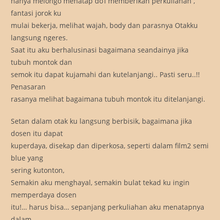
hanya melongo menatap do’i memberikan perkuliahan ,
fantasi jorok ku
mulai bekerja, melihat wajah, body dan parasnya Otakku
langsung ngeres.
Saat itu aku berhalusinasi bagaimana seandainya jika
tubuh montok dan
semok itu dapat kujamahi dan kutelanjangi.. Pasti seru..!!
Penasaran
rasanya melihat bagaimana tubuh montok itu ditelanjangi.
Setan dalam otak ku langsung berbisik, bagaimana jika
dosen itu dapat
kuperdaya, disekap dan diperkosa, seperti dalam film2 semi
blue yang
sering kutonton,
Semakin aku menghayal, semakin bulat tekad ku ingin
memperdaya dosen
itu!… harus bisa… sepanjang perkuliahan aku menatapnya
dalam