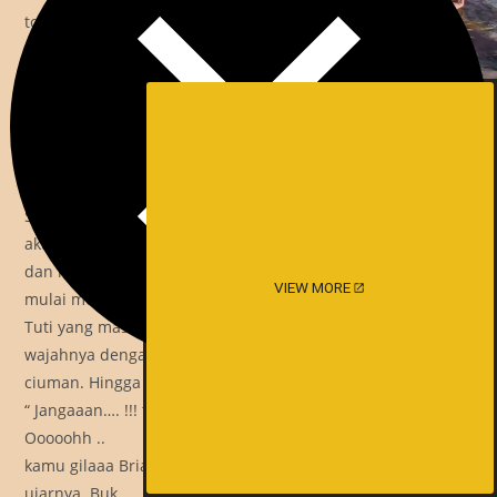
tolongg…oohhh..!! ” jeritnya. Aku tak peduli dan lalu
menyeret kaki
Buk Tuti mendekat kearahku. Tubuhnya pun terseret.
Kondisi nya yang
sudah terkena obat perangsang itu melemahkan
tenaganya. Hingga dengan
mudah sekarang dia berada dibawah ku.
Sekarang posisi ku berada diatas nya , Kedua tangannya
aku silangkan kan
dan kutahan satu-satu dengan tanganku. Kemudian aku
VIEW MORE
mulai menindih Buk
Tuti yang masih berpakaian lengkap itu, aku memburu
wajahnya dengan
ciuman. Hingga buk tuti meronta-ronta
“ Jangaaan…. !!! tolongg.. !!! lepasssskann,,,…. akuuu!!!
Ooooohh ..
kamu gilaaa Briaaannn brengsekk.. Kamuuu.. Hhhh.. !!!”
ujarnya. Buk