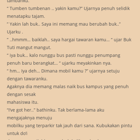
tambahku.
“ Tumben tumbenan .. yakin kamu?” Ujarnya penuh selidik
menatapku tajam.
” Yakin lah buk.. Saya ini memang mau berubah buk..”
Ujarku .
” ..hmmm… baiklah.. saya hargai tawaran kamu… “ ujar Buk
Tuti mangut mangut.
“ iya buk… kalo nunggu bus pasti nunggu penumpang
penuh baru berangkat… “ ujarku meyakinkan nya.
“ hm… Iya deh… Dimana mobil kamu ?” ujarnya setuju
dengan tawaranku.
Agaknya dia memang malas naik bus kampus yang penuh
dengan sesak
mahasiswa itu.
“I’ve got her..” bathinku. Tak berlama-lama aku
mengajaknya menuju
mobilku yang terparkir tak jauh dari sana. Kubukakan pintu
untuk do’i