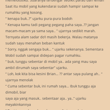
memelototiku. Suaranya terdengar sedikit parau dan lemah
Saat itu mobil yang kukendarai sudah hampir sampai ke
rumahku yang kosong.
“ kenapa buk..?” ujarku pura-pura bodoh
“ Kenapa kamu tadi pegang pegang paha saya..?? jangan
macam-macam ya sama saya.. ” ujarnya sedikit marah.
Ternyata alam sadar do’I masih bekerja. Walau matanya
sudah sayu menahan beban kantuk
” Sorry, nggak sengaja buk… “ ujarku sekenanya. Sementara
Mobil sudah sampai didepan pagar rumahku.
“ buk, tunggu sebentar di mobil ya.. ada yang mau saya
ambil dirumah saya sebentar” ujarku.
“ Loh, kok kita bisa kesini Brian… ?? antar saya pulang ah.. “
ujarnya menolak
“ Cuma sebentar buk, ini rumah saya… Ibuk tunggu aja
dimobil, biar
saya aja yang masuk.. sebentaar aja.. ya..” ujarku
meyakinkannya