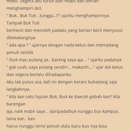
mobil. Segera aku turun dari mobil dan berlari
menghampiri do’i,
“ Buk.. Buk Tuti ..tunggu..!!” ujarku menghampirinya.
Tampak Buk Tuti
berhenti dan menoleh padaku yang berlari kecil menyusul
dibelakangnya
“ ada apa ? “ ujarnya dengan nada ketus dan memadang
penuh selidik
“ ibuk mau pulang ya.. bareng saya aja .. “ ujarku padanya
“ gak usah, saya pulang sendiri… makasih….” ujar doi ketus
dan segera berlalu dihadapanku.
Aku tak putus asa, kali ini dengan berani kuhadang saja
langkahnya.
“ kita kan satu tujuan Buk, Ibuk ke daerah gobah kan? kita
barengan
aja, naik mobil saya .. daripadaibuk nunggu bus kampus,
lama kan.. kan
harus nunggu terisi penuh dulu baru bus nya bisa