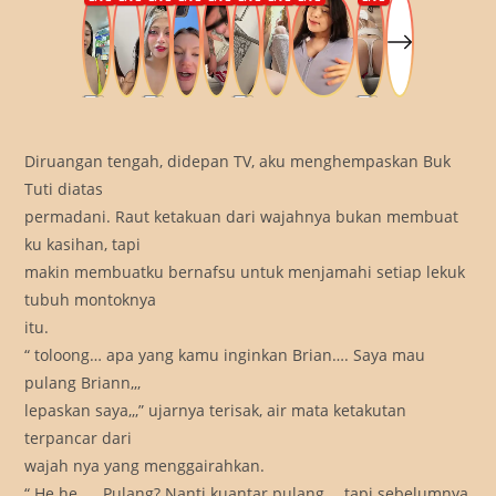
Diruangan tengah, didepan TV, aku menghempaskan Buk
Tuti diatas
permadani. Raut ketakuan dari wajahnya bukan membuat
ku kasihan, tapi
makin membuatku bernafsu untuk menjamahi setiap lekuk
tubuh montoknya
itu.
“ toloong… apa yang kamu inginkan Brian…. Saya mau
pulang Briann,,,
lepaskan saya,,,” ujarnya terisak, air mata ketakutan
terpancar dari
wajah nya yang menggairahkan.
“ He he …. Pulang? Nanti kuantar pulang…, tapi sebelumnya