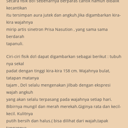
Secara fisik do’i sebenarnya berparas cantik namun dibalik
kecantikan
itu tersimpan aura jutek dan angkuh.Jika digambarkan kira-
kira wajahnya
mirip artis sinetron Prisa Nasution , yang sama sama
berdarah
tapanuli.
Ciri-ciri fisik do’i dapat digambarkan sebagai berikut : tubuh
nya sekal
padat dengan tinggi kira-kira 158 cm. Wajahnya bulat,
tatapan matanya
tajam , Do’i selalu mengenakan jilbab dengan ekspresi
wajah angkuh
yang akan selalu terpasang pada wajahnya setiap hari.
Bibirnya mungil dan merah merekah.Giginya rata dan kecil-
kecil. Kulitnya
putih bersih dan halus.( bisa dilihat dari wajah,tapak
tangannya,