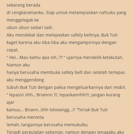
sekarang berada
di cengkaramanku. Siap untuk melampiaskan nafsuku yang
menggelegak ke
ubun ubun sedari tadi.
Aku mendekat dan melepaskan safety beltnya, Buk Tuti
kaget karena aku tiba-tiba aku mengampirinya dengan
cepat.
“ Hei.. Mau kamu apa sih..?? “ ujarnya mendelik ketakutan.
Namun aku
hanya berusaha membuka safety belt dan setelah terlepas
aku menggendong
tubuh Buk Tuti dengan paksa mengeluarkannya dari mobil.
“ lepasin iihh.. Briannn !!!, lepaskannhh!!!, jangan kurang
ajar
kamuu… Briann..iihh tolooongg…!! ”Teriak Buk Tuti
berusaha meronta
lemah, tangannya berusaha memukulku.
Terjadi pergulatan sebentar, namun dengan tenagaku aku