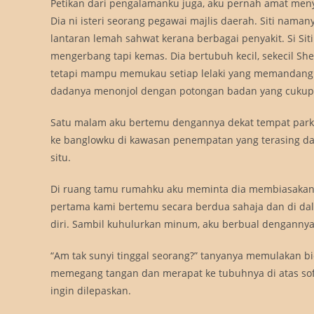
Petikan dari pengalamanku juga, aku pernah amat men
Dia ni isteri seorang pegawai majlis daerah. Siti na
lantaran lemah sahwat kerana berbagai penyakit. Si Sit
mengerbang tapi kemas. Dia bertubuh kecil, sekecil S
tetapi mampu memukau setiap lelaki yang memandang.
dadanya menonjol dengan potongan badan yang cukup 
Satu malam aku bertemu dengannya dekat tempat parki
ke banglowku di kawasan penempatan yang terasing dari
situ.
Di ruang tamu rumahku aku meminta dia membiasakan di
pertama kami bertemu secara berdua sahaja dan di dal
diri. Sambil kuhulurkan minum, aku berbual denganny
“Am tak sunyi tinggal seorang?” tanyanya memulakan bi
memegang tangan dan merapat ke tubuhnya di atas sofa
ingin dilepaskan.