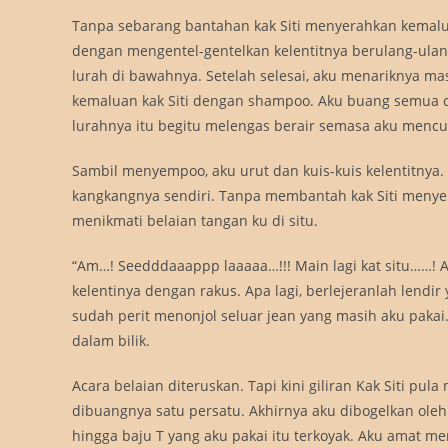
Tanpa sebarang bantahan kak Siti menyerahkan kemalua
dengan mengentel-gentelkan kelentitnya berulang-ulan
lurah di bawahnya. Setelah selesai, aku menariknya masuk
kemaluan kak Siti dengan shampoo. Aku buang semua ce
lurahnya itu begitu melengas berair semasa aku mencuk
Sambil menyempoo, aku urut dan kuis-kuis kelentitnya. A
kangkangnya sendiri. Tanpa membantah kak Siti meny
menikmati belaian tangan ku di situ.
“Am…! Seedddaaappp laaaaa…!!! Main lagi kat situ……! Aka
kelentinya dengan rakus. Apa lagi, berlejeranlah lend
sudah perit menonjol seluar jean yang masih aku pakai
dalam bilik.
Acara belaian diteruskan. Tapi kini giliran Kak Siti pul
dibuangnya satu persatu. Akhirnya aku dibogelkan oleh
hingga baju T yang aku pakai itu terkoyak. Aku amat 