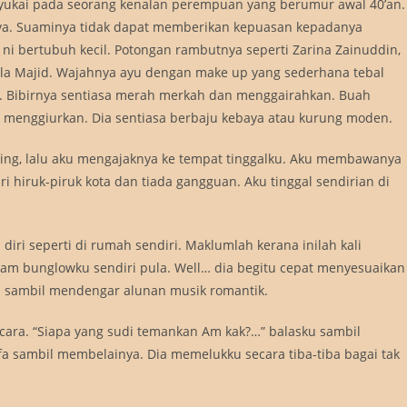
yukai pada seorang kenalan perempuan yang berumur awal 40’an.
manya. Suaminya tidak dapat memberikan kepuasan kepadanya
i ni bertubuh kecil. Potongan rambutnya seperti Zarina Zainuddin,
hela Majid. Wajahnya ayu dengan make up yang sederhana tebal
 Bibirnya sentiasa merah merkah dan menggairahkan. Buah
menggiurkan. Dia sentiasa berbaju kebaya atau kurung moden.
ng, lalu aku mengajaknya ke tempat tinggalku. Aku membawanya
 hiruk-piruk kota dan tiada gangguan. Aku tinggal sendirian di
ri seperti di rumah sendiri. Maklumlah kerana inilah kali
am bunglowku sendiri pula. Well… dia begitu cepat menyesuaikan
a sambil mendengar alunan musik romantik.
cara. “Siapa yang sudi temankan Am kak?…” balasku sambil
 sambil membelainya. Dia memelukku secara tiba-tiba bagai tak