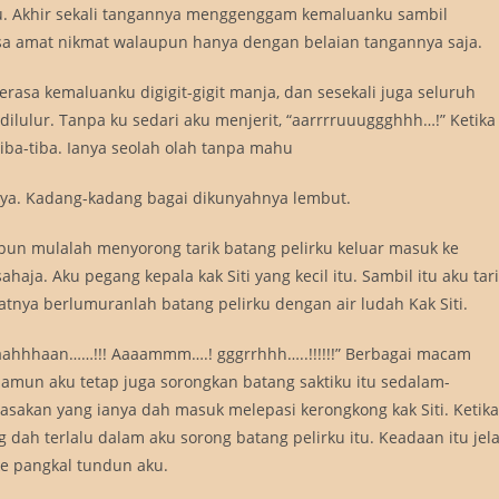
. Akhir sekali tangannya menggenggam kemaluanku sambil
a amat nikmat walaupun hanya dengan belaian tangannya saja.
terasa kemaluanku digigit-gigit manja, dan sesekali juga seluruh
ilulur. Tanpa ku sedari aku menjerit, “aarrrruuuggghhh…!” Ketika
iba-tiba. Ianya seolah olah tanpa mahu
nya. Kadang-kadang bagai dikunyahnya lembut.
 pun mulalah menyorong tarik batang pelirku keluar masuk ke
haja. Aku pegang kepala kak Siti yang kecil itu. Sambil itu aku tar
atnya berlumuranlah batang pelirku dengan air ludah Kak Siti.
taaahhhaan……!!! Aaaammm….! gggrrhhh…..!!!!!!” Berbagai macam
. Namun aku tetap juga sorongkan batang saktiku itu sedalam-
asakan yang ianya dah masuk melepasi kerongkong kak Siti. Ketika
dah terlalu dalam aku sorong batang pelirku itu. Keadaan itu jel
 ke pangkal tundun aku.