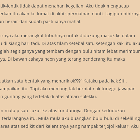
ik-lentik tidak dapat menahan kegelian. Aku tidak mengucup
rkah itu akan ku lumat di akhir permainan nanti. Lagipun bibirny
n berair dan sudah pasti ianya mahal.
hirnya aku merangkul tubuhnya untuk didukung masuk ke dalam
i siang hari tadi. Di atas tilam setebal satu setengah kaki itu ak
nglah segitiganya yang tembam dengan bulu hitam lebat merimbu
nya. Di bawah cahaya neon yang terang benderang itu maka
uatkan satu bentuk yang menarik ok???” Kataku pada kak Siti.
 sampaikan itu. Tapi aku memang tak berniat nak tunggu jawapan
 gunting yang terletak di atas almari solekku.
kan mata pisau cukur ke atas tundunnya. Dengan kedudukan
terlarangnya itu. Mula mula aku buangkan bulu-bulu di sekeliling
ea atas sedikit dari kelentitnya yang nampak terjojol keluar. Aku