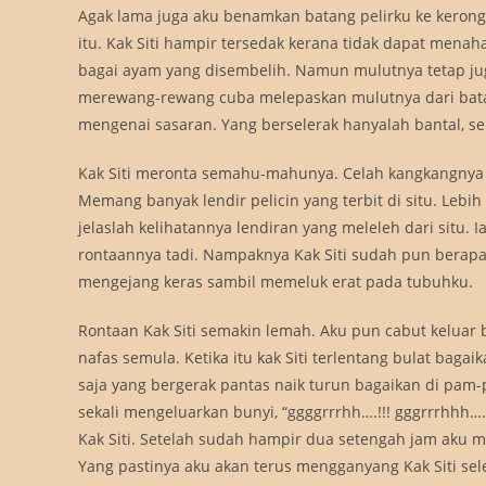
Agak lama juga aku benamkan batang pelirku ke kerong
itu. Kak Siti hampir tersedak kerana tidak dapat menah
bagai ayam yang disembelih. Namun mulutnya tetap jug
merewang-rewang cuba melepaskan mulutnya dari batan
mengenai sasaran. Yang berselerak hanyalah bantal, se
Kak Siti meronta semahu-mahunya. Celah kangkangnya be
Memang banyak lendir pelicin yang terbit di situ. Lebih l
jelaslah kelihatannya lendiran yang meleleh dari situ
rontaannya tadi. Nampaknya Kak Siti sudah pun berapa
mengejang keras sambil memeluk erat pada tubuhku.
Rontaan Kak Siti semakin lemah. Aku pun cabut keluar 
nafas semula. Ketika itu kak Siti terlentang bulat ba
saja yang bergerak pantas naik turun bagaikan di pam
sekali mengeluarkan bunyi, “ggggrrrhh….!!! gggrrrhhh….!
Kak Siti. Setelah sudah hampir dua setengah jam aku 
Yang pastinya aku akan terus mengganyang Kak Siti sele