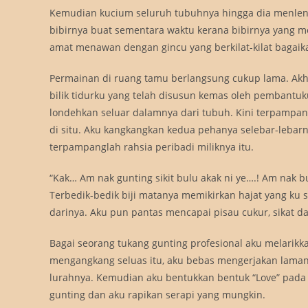
Kemudian kucium seluruh tubuhnya hingga dia menlent
bibirnya buat sementara waktu kerana bibirnya yang me
amat menawan dengan gincu yang berkilat-kilat bagaika
Permainan di ruang tamu berlangsung cukup lama. Ak
bilik tidurku yang telah disusun kemas oleh pembantuku d
londehkan seluar dalamnya dari tubuh. Kini terpampa
di situ. Aku kangkangkan kedua pehanya selebar-lebar
terpampanglah rahsia peribadi miliknya itu.
“Kak… Am nak gunting sikit bulu akak ni ye….! Am nak b
Terbedik-bedik biji matanya memikirkan hajat yang ku
darinya. Aku pun pantas mencapai pisau cukur, sikat dan
Bagai seorang tukang gunting profesional aku melarik
mengangkang seluas itu, aku bebas mengerjakan laman 
lurahnya. Kemudian aku bentukkan bentuk “Love” pada ar
gunting dan aku rapikan serapi yang mungkin.