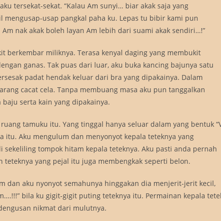
taku tersekat-sekat. “Kalau Am sunyi… biar akak saja yang
il mengusap-usap pangkal paha ku. Lepas tu bibir kami pun
u Am nak akak boleh layan Am lebih dari suami akak sendiri…!”
t berkembar miliknya. Terasa kenyal daging yang membukit
engan ganas. Tak puas dari luar, aku buka kancing bajunya satu
rsesak padat hendak keluar dari bra yang dipakainya. Dalam
ebarang cacat cela. Tanpa membuang masa aku pun tanggalkan
 baju serta kain yang dipakainya.
 ruang tamuku itu. Yang tinggal hanya seluar dalam yang bentuk “
a itu. Aku mengulum dan menyonyot kepala teteknya yang
sekeliling tompok hitam kepala teteknya. Aku pasti anda pernah
an teteknya yang pejal itu juga membengkak seperti belon.
m dan aku nyonyot semahunya hinggakan dia menjerit-jerit kecil,
 bila ku gigit-gigit puting teteknya itu. Permainan kepala tete
 dengusan nikmat dari mulutnya.