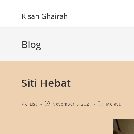
Skip
to
Kisah Ghairah
content
Blog
Siti Hebat
Post
Post
Post
Lisa
November 5, 2021
Melayu
author:
published:
category: