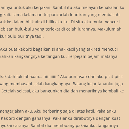
nnya untuk aku kerjakan. Sambil itu aku melayan kenakalan ku
g kali. Lama kelamaan terpancarlah lendiran yang membasahi
 ke dalam bilik air di bilik aku itu. Di situ aku mula mencuci
bisan bulu-bulu yang terlekat di celah lurahnya. Makulumlah
ur bulu buritnya tadi.
ku buat kak Siti bagaikan si anak kecil yang tak reti mencuci
erahkan kangkangnya ke tangan ku. Terpejam pejam matanya
k dah tak tahaaan… niiiiiiiii.” Aku pun usap dan aku picit-picit
ir yang membasahi celah kangkangnya. Batang kejantananku juga
. Setelah selesai, aku bangunkan dia dan menariknya kembali ke
a mengerjakan aku. Aku berbaring saja di atas katil. Pakaianku
 Kak Siti dengan ganasnya. Pakaianku dirabutnya dengan kuat
menyukai caranya. Sambil dia membuang pakaianku, tangannya