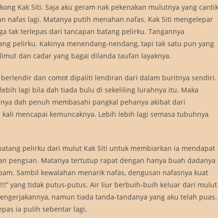
kong Kak Siti. Saja aku geram nak pekenakan mulutnya yang canti
an nafas lagi. Matanya putih menahan nafas. Kak Siti mengelepar
a tak terlepas dari tancapan batang pelirku. Tangannya
g pelirku. Kakinya menendang-nendang, tapi tak satu pun yang
limut dan cadar yang bagai dilanda taufan layaknya.
rlendir dan comot dipaliti lendiran dari dalam buritnya sendiri.
ebih lagi bila dah tiada bulu di sekeliling lurahnya itu. Maka
. Ianya dah penuh membasahi pangkal pehanya akibat dari
 kali mencapai kemuncaknya. Lebih lebih lagi semasa tubuhnya
batang pelirku dari mulut Kak Siti untuk membiarkan ia mendapat
gaikan pengsan. Matanya tertutup rapat dengan hanya buah dadanya
-pam. Sambil kewalahan menarik nafas, dengusan nafasnya kuat
!!” yang tidak putus-putus. Air liur berbuih-buih keluar dari mulut
mengerjakannya, namun tiada tanda-tandanya yang aku telah puas.
pas ia pulih sebentar lagi.