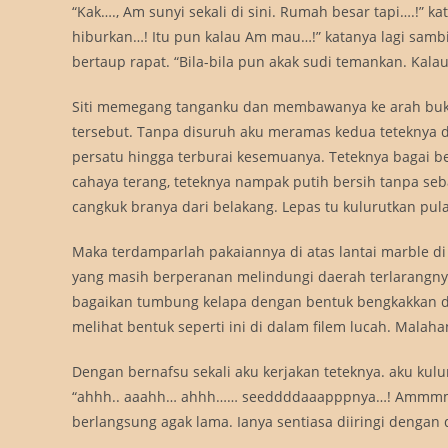
“Kak…., Am sunyi sekali di sini. Rumah besar tapi….!” ka
hiburkan…! Itu pun kalau Am mau…!” katanya lagi samb
bertaup rapat. “Bila-bila pun akak sudi temankan. Kala
Siti memegang tanganku dan membawanya ke arah buki
tersebut. Tanpa disuruh aku meramas kedua teteknya d
persatu hingga terburai kesemuanya. Teteknya bagai be
cahaya terang, teteknya nampak putih bersih tanpa s
cangkuk branya dari belakang. Lepas tu kulurutkan pula
Maka terdamparlah pakaiannya di atas lantai marble di
yang masih berperanan melindungi daerah terlarangny
bagaikan tumbung kelapa dengan bentuk bengkakkan di 
melihat bentuk seperti ini di dalam filem lucah. Malah
Dengan bernafsu sekali aku kerjakan teteknya. aku kulu
“ahhh.. aaahh… ahhh…… seeddddaaapppnya…! Ammmm….!!!”
berlangsung agak lama. Ianya sentiasa diiringi dengan