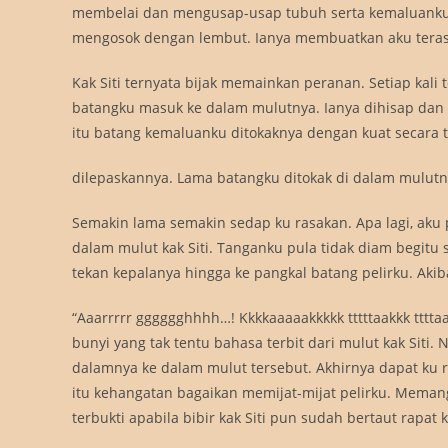
membelai dan mengusap-usap tubuh serta kemaluanku
mengosok dengan lembut. Ianya membuatkan aku teras
Kak Siti ternyata bijak memainkan peranan. Setiap kali 
batangku masuk ke dalam mulutnya. Ianya dihisap dan d
itu batang kemaluanku ditokaknya dengan kuat secara t
dilepaskannya. Lama batangku ditokak di dalam mulut
Semakin lama semakin sedap ku rasakan. Apa lagi, aku
dalam mulut kak Siti. Tanganku pula tidak diam begitu sa
tekan kepalanya hingga ke pangkal batang pelirku. Akib
“Aaarrrrr gggggghhhh…! Kkkkaaaaakkkkk tttttaakkk ttt
bunyi yang tak tentu bahasa terbit dari mulut kak Siti
dalamnya ke dalam mulut tersebut. Akhirnya dapat ku r
itu kehangatan bagaikan memijat-mijat pelirku. Memang 
terbukti apabila bibir kak Siti pun sudah bertaut rapat