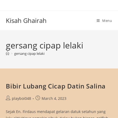
Skip
to
content
Kisah Ghairah
Menu
gersang cipap lelaki
>
gersang cipap lelaki
Bibir Lubang Cicap Datin Salina
Post
Post
playboi048
March 4, 2023
author:
published:
Sejak En. Firdaus mendapat gelaran datuk setahun yang