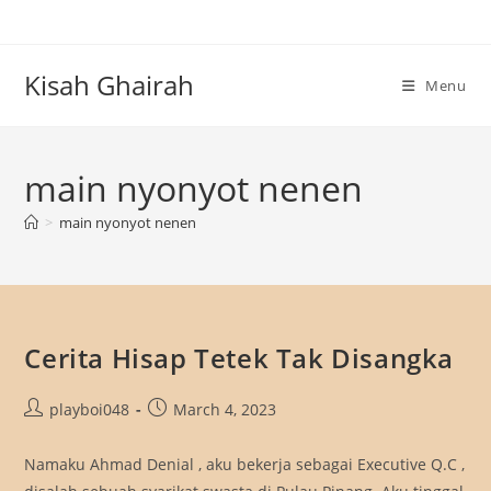
Skip
to
content
Kisah Ghairah
Menu
main nyonyot nenen
>
main nyonyot nenen
Cerita Hisap Tetek Tak Disangka
Post
Post
playboi048
March 4, 2023
author:
published:
Namaku Ahmad Denial , aku bekerja sebagai Executive Q.C ,