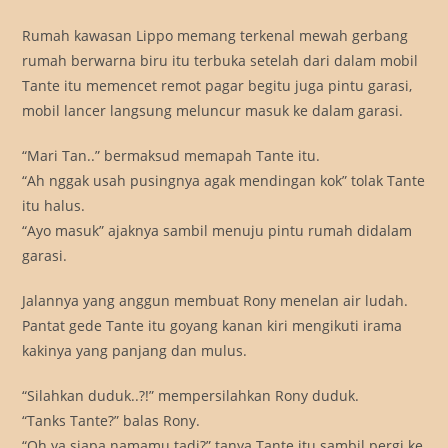
Rumah kawasan Lippo memang terkenal mewah gerbang
rumah berwarna biru itu terbuka setelah dari dalam mobil
Tante itu memencet remot pagar begitu juga pintu garasi,
mobil lancer langsung meluncur masuk ke dalam garasi.
“Mari Tan..” bermaksud memapah Tante itu.
“Ah nggak usah pusingnya agak mendingan kok” tolak Tante
itu halus.
“Ayo masuk” ajaknya sambil menuju pintu rumah didalam
garasi.
Jalannya yang anggun membuat Rony menelan air ludah.
Pantat gede Tante itu goyang kanan kiri mengikuti irama
kakinya yang panjang dan mulus.
“Silahkan duduk..?!” mempersilahkan Rony duduk.
“Tanks Tante?” balas Rony.
“Oh ya siapa namamu tadi?” tanya Tante itu sambil pergi ke