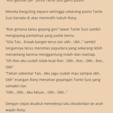
“Ron gantian ya?” pinta Tante Susi ganti posisi.
Mereka berguling separo sehingga sekarang posisi Tante
Susi berada di atas menindih tubuh Rony.
“Ron gimana kalau goyang gini” tawar Tante Susi sambil
mengoyang pantatnya yang padat berisi.
“Gila Tan.. Enaak banget terus tan ukh.. Ukh..” sambil
tangannya terus meremas payudara yang sekarang lebih
menantang karena menggantung indah dan mantap.
“Oh Ron aku sudah tidak kuat Ron.. Okh.. Ron.. Okh.. Ron..
Okh”
“Tahan sebentar Tan.. Aku jagu sudah mau sampai okh..
Okh” erangan Rony menahan goyangan Tante Susi yang
semakin liar.
“Okh.. Okh.. Aku keluar.. Okh.. Okh..”
Dengan cepat dicabut memeknya lalu disodorkan ke arah
wajah Rony.