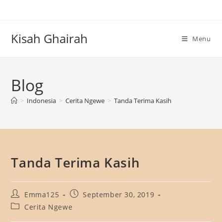
Skip
to
content
Kisah Ghairah
Menu
Blog
>
Indonesia
>
Cerita Ngewe
>
Tanda Terima Kasih
Tanda Terima Kasih
Post
Post
Emma125
September 30, 2019
author:
published:
Post
Cerita Ngewe
category: