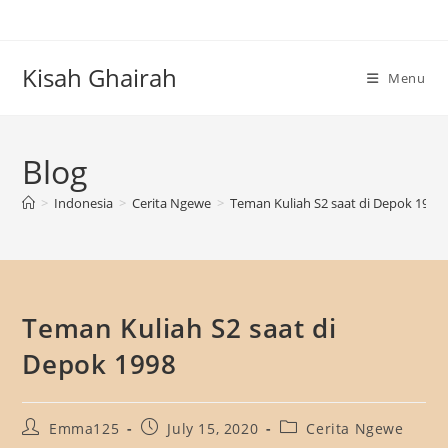
Skip
to
content
Kisah Ghairah
Menu
Blog
>
Indonesia
>
Cerita Ngewe
>
Teman Kuliah S2 saat di Depok 1998
Teman Kuliah S2 saat di
Depok 1998
Post
Post
Post
Emma125
July 15, 2020
Cerita Ngewe
author:
published:
category: