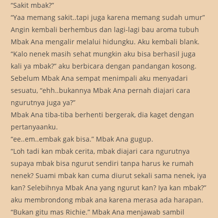
“Sakit mbak?”
“Yaa memang sakit..tapi juga karena memang sudah umur”
Angin kembali berhembus dan lagi-lagi bau aroma tubuh
Mbak Ana mengalir melalui hidungku. Aku kembali blank.
“Kalo nenek masih sehat mungkin aku bisa berhasil juga
kali ya mbak?” aku berbicara dengan pandangan kosong.
Sebelum Mbak Ana sempat menimpali aku menyadari
sesuatu, “ehh..bukannya Mbak Ana pernah diajari cara
ngurutnya juga ya?”
Mbak Ana tiba-tiba berhenti bergerak, dia kaget dengan
pertanyaanku.
“ee..em..embak gak bisa.” Mbak Ana gugup.
“Loh tadi kan mbak cerita, mbak diajari cara ngurutnya
supaya mbak bisa ngurut sendiri tanpa harus ke rumah
nenek? Suami mbak kan cuma diurut sekali sama nenek, iya
kan? Selebihnya Mbak Ana yang ngurut kan? Iya kan mbak?”
aku membrondong mbak ana karena merasa ada harapan.
“Bukan gitu mas Richie.” Mbak Ana menjawab sambil