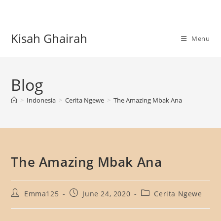
Skip
to
content
Kisah Ghairah
Menu
Blog
>
Indonesia
>
Cerita Ngewe
>
The Amazing Mbak Ana
The Amazing Mbak Ana
Post
Post
Post
Emma125
June 24, 2020
Cerita Ngewe
author:
published:
category: