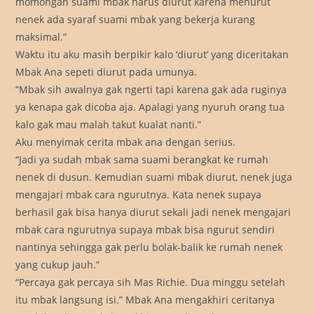
momongan suami mbak harus diurut karena menurut
nenek ada syaraf suami mbak yang bekerja kurang
maksimal.”
Waktu itu aku masih berpikir kalo ‘diurut’ yang diceritakan
Mbak Ana sepeti diurut pada umunya.
“Mbak sih awalnya gak ngerti tapi karena gak ada ruginya
ya kenapa gak dicoba aja. Apalagi yang nyuruh orang tua
kalo gak mau malah takut kualat nanti.”
Aku menyimak cerita mbak ana dengan serius.
“Jadi ya sudah mbak sama suami berangkat ke rumah
nenek di dusun. Kemudian suami mbak diurut, nenek juga
mengajari mbak cara ngurutnya. Kata nenek supaya
berhasil gak bisa hanya diurut sekali jadi nenek mengajari
mbak cara ngurutnya supaya mbak bisa ngurut sendiri
nantinya sehingga gak perlu bolak-balik ke rumah nenek
yang cukup jauh.”
“Percaya gak percaya sih Mas Richie. Dua minggu setelah
itu mbak langsung isi.” Mbak Ana mengakhiri ceritanya