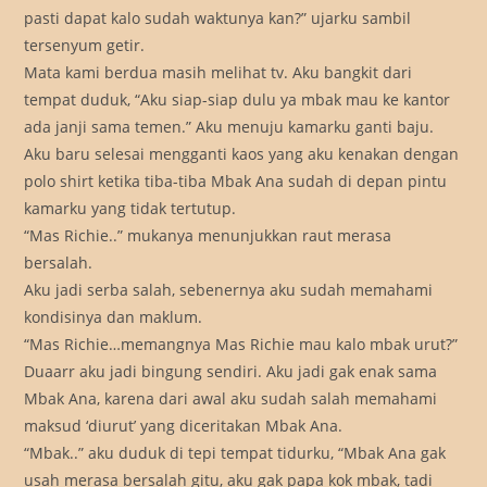
pasti dapat kalo sudah waktunya kan?” ujarku sambil
tersenyum getir.
Mata kami berdua masih melihat tv. Aku bangkit dari
tempat duduk, “Aku siap-siap dulu ya mbak mau ke kantor
ada janji sama temen.” Aku menuju kamarku ganti baju.
Aku baru selesai mengganti kaos yang aku kenakan dengan
polo shirt ketika tiba-tiba Mbak Ana sudah di depan pintu
kamarku yang tidak tertutup.
“Mas Richie..” mukanya menunjukkan raut merasa
bersalah.
Aku jadi serba salah, sebenernya aku sudah memahami
kondisinya dan maklum.
“Mas Richie…memangnya Mas Richie mau kalo mbak urut?”
Duaarr aku jadi bingung sendiri. Aku jadi gak enak sama
Mbak Ana, karena dari awal aku sudah salah memahami
maksud ‘diurut’ yang diceritakan Mbak Ana.
“Mbak..” aku duduk di tepi tempat tidurku, “Mbak Ana gak
usah merasa bersalah gitu, aku gak papa kok mbak, tadi