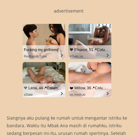
advertisement
Fucking my girlfriend's hot mommy by mistake
🧡 Eleanor, 51📍Columbus
RedhandsTube
xDate.us
🌹 Lena, 48📍Columbus
❤️ Willow, 36📍Columbus
xDate
us.hookup
Siangnya aku pulang ke rumah untuk mengantar istriku ke
bandara. Waktu itu Mbak Ana masih di rumahku, istriku
sedang berpesan ini-itu, urusan rumah spertinya. Setelah