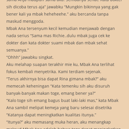
sih dicoba terus aja” jawabku “Mungkin bikinnya yang gak
bener kali ya mbak heheheehe.” aku bercanda tanpa
maskud menggoda.
Mbak Ana tersenyum kecil kemudian menjawab dengan
nada serius “Sama mas Richie..dulu mbak juga cek ke
dokter dan kata dokter suami mbak dan mbak sehat
semuanya.”
“Ohhh” jawabku singkat.
Aku melahap suapan terakhir mie ku, Mbak Ana terlihat
fokus kembali menyetrika. Kami terdiam sejenak.
“Terus akhirnya bisa dapat Rina gimana mbak?” aku
memecah keheningan “Kata temenku sih aku disuruh
banyak-banyak makan toge, emang bener ya?”
“Kalo toge sih emang bagus buat laki-laki mas,” kata Mbak
Ana sambil melipat kemeja yang baru selesai disetrika
“Katanya dapat meningkatkan kualitas itunya.”
“Itunya?” aku memasang muka heran, aku menangkap