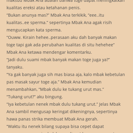
maksud Mbak Ana adalah bahwa toge dapat meningkatkan
kualitas ereksi atau ketahanan penis.
“Bukan anunya mas?” Mbak Ana terkikik, “eee..itu
kualitas..ee sperma.” sepertinya Mbak Ana agak risih
mengucapkan kata sperma.
“Ouww. Kirain hehee..perasaan aku dah banyak makan
toge tapi gak ada perubahan kualitas di situ hehehee”
Mbak Ana ketawa mendengar komentarku.
“Jadi dulu suami mbak banyak makan toge juga ya?”
tanyaku.
“Ya gak banyak juga sih mas biasa aja, kalo mbak kebetulan
pas masak sayur toge aja.” Mbak Ana kemudian
menambahkan, “Mbak dulu ke tukang urut mas.”
“Tukang urut?” aku bingung.
“Iya kebetulan nenek mbak dulu tukang urut.” Jelas Mbak
Ana sambil mengusap keringat dikeningnya, sepertinya
hawa panas strika membuat Mbak Ana gerah.
“Waktu itu nenek bilang supaya bisa cepet dapat