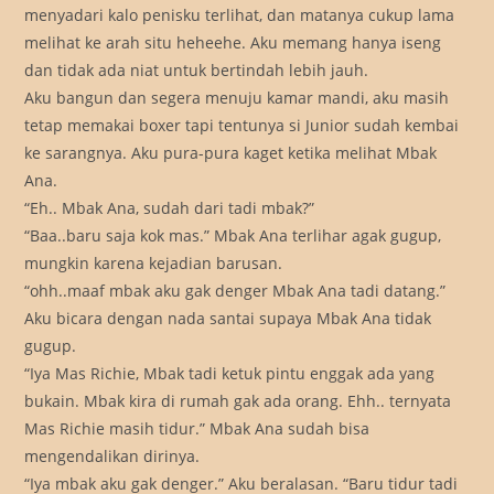
menyadari kalo penisku terlihat, dan matanya cukup lama
melihat ke arah situ heheehe. Aku memang hanya iseng
dan tidak ada niat untuk bertindah lebih jauh.
Aku bangun dan segera menuju kamar mandi, aku masih
tetap memakai boxer tapi tentunya si Junior sudah kembai
ke sarangnya. Aku pura-pura kaget ketika melihat Mbak
Ana.
“Eh.. Mbak Ana, sudah dari tadi mbak?”
“Baa..baru saja kok mas.” Mbak Ana terlihar agak gugup,
mungkin karena kejadian barusan.
“ohh..maaf mbak aku gak denger Mbak Ana tadi datang.”
Aku bicara dengan nada santai supaya Mbak Ana tidak
gugup.
“Iya Mas Richie, Mbak tadi ketuk pintu enggak ada yang
bukain. Mbak kira di rumah gak ada orang. Ehh.. ternyata
Mas Richie masih tidur.” Mbak Ana sudah bisa
mengendalikan dirinya.
“Iya mbak aku gak denger.” Aku beralasan. “Baru tidur tadi