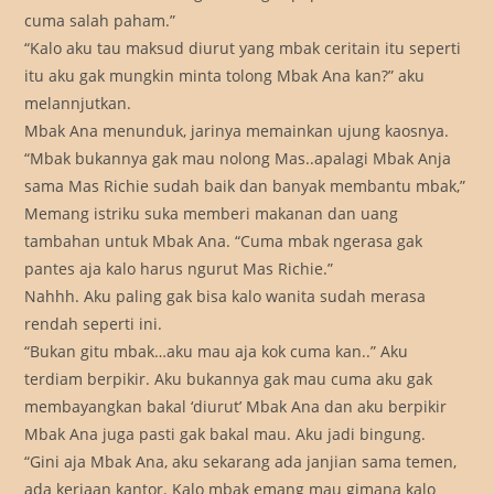
cuma salah paham.”
“Kalo aku tau maksud diurut yang mbak ceritain itu seperti
itu aku gak mungkin minta tolong Mbak Ana kan?” aku
melannjutkan.
Mbak Ana menunduk, jarinya memainkan ujung kaosnya.
“Mbak bukannya gak mau nolong Mas..apalagi Mbak Anja
sama Mas Richie sudah baik dan banyak membantu mbak,”
Memang istriku suka memberi makanan dan uang
tambahan untuk Mbak Ana. “Cuma mbak ngerasa gak
pantes aja kalo harus ngurut Mas Richie.”
Nahhh. Aku paling gak bisa kalo wanita sudah merasa
rendah seperti ini.
“Bukan gitu mbak…aku mau aja kok cuma kan..” Aku
terdiam berpikir. Aku bukannya gak mau cuma aku gak
membayangkan bakal ‘diurut’ Mbak Ana dan aku berpikir
Mbak Ana juga pasti gak bakal mau. Aku jadi bingung.
“Gini aja Mbak Ana, aku sekarang ada janjian sama temen,
ada kerjaan kantor. Kalo mbak emang mau gimana kalo