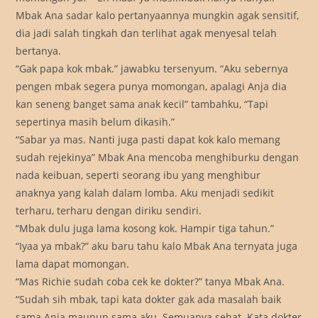
Mbak Ana sadar kalo pertanyaannya mungkin agak sensitif,
dia jadi salah tingkah dan terlihat agak menyesal telah
bertanya.
“Gak papa kok mbak.” jawabku tersenyum. “Aku sebernya
pengen mbak segera punya momongan, apalagi Anja dia
kan seneng banget sama anak kecil” tambahku, “Tapi
sepertinya masih belum dikasih.”
“Sabar ya mas. Nanti juga pasti dapat kok kalo memang
sudah rejekinya” Mbak Ana mencoba menghiburku dengan
nada keibuan, seperti seorang ibu yang menghibur
anaknya yang kalah dalam lomba. Aku menjadi sedikit
terharu, terharu dengan diriku sendiri.
“Mbak dulu juga lama kosong kok. Hampir tiga tahun.”
“Iyaa ya mbak?” aku baru tahu kalo Mbak Ana ternyata juga
lama dapat momongan.
“Mas Richie sudah coba cek ke dokter?” tanya Mbak Ana.
“Sudah sih mbak, tapi kata dokter gak ada masalah baik
sama Anja maupun sama aku. Semuanya sehat. Kata dokter