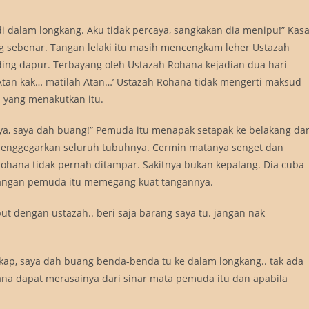
di dalam longkang. Aku tidak percaya, sangkakan dia menipu!” Kas
 sebenar. Tangan lelaki itu masih mencengkam leher Ustazah
ding dapur. Terbayang oleh Ustazah Rohana kejadian dua hari
 Atan kak… matilah Atan…’ Ustazah Rohana tidak mengerti maksud
i yang menakutkan itu.
saya, saya dah buang!” Pemuda itu menapak setapak ke belakang da
enggegarkan seluruh tubuhnya. Cermin matanya senget dan
ohana tidak pernah ditampar. Sakitnya bukan kepalang. Dia cuba
tangan pemuda itu memegang kuat tangannya.
ut dengan ustazah.. beri saja barang saya tu. jangan nak
akap, saya dah buang benda-benda tu ke dalam longkang.. tak ada
ana dapat merasainya dari sinar mata pemuda itu dan apabila