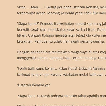
“Atan……Atan…… ” Laung perlahan Ustazah Rohana, men
terperanjat besar. Seorang pemuda yang tidak dikenal
“Siapa kamu?” Pemuda itu kelihatan seperti samseng j
berkulit cerah dan memakai pakaian serba hitam. Ramb
hitam. Ustazah Rohana menggeletar tetapi dia cuba men
ketakutan. Pemuda itu tidak menjawab pertanyaannya.
Dengan perlahan dia meletakkan tangannya di atas mej
menggertak sambil membetulkan cermin matanya untuk 
“Lebih baik kamu keluar… kalau tidak!” Ustazah Roha
keringat yang dingin kerana ketakutan mulai kelihatan 
“Ustazah Rohana ye!”
“Siapa kau?” Ustazah Rohana semakin takut apabila na