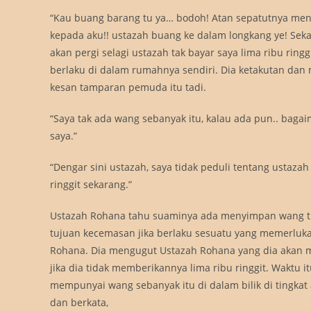
“Kau buang barang tu ya… bodoh! Atan sepatutnya meng
kepada aku!! ustazah buang ke dalam longkang ye! Seka
akan pergi selagi ustazah tak bayar saya lima ribu ring
berlaku di dalam rumahnya sendiri. Dia ketakutan dan 
kesan tamparan pemuda itu tadi.
“Saya tak ada wang sebanyak itu, kalau ada pun.. baga
saya.”
“Dengar sini ustazah, saya tidak peduli tentang ustaza
ringgit sekarang.”
Ustazah Rohana tahu suaminya ada menyimpan wang tuna
tujuan kecemasan jika berlaku sesuatu yang memerluk
Rohana. Dia mengugut Ustazah Rohana yang dia akan
jika dia tidak memberikannya lima ribu ringgit. Wakt
mempunyai wang sebanyak itu di dalam bilik di tingk
dan berkata,