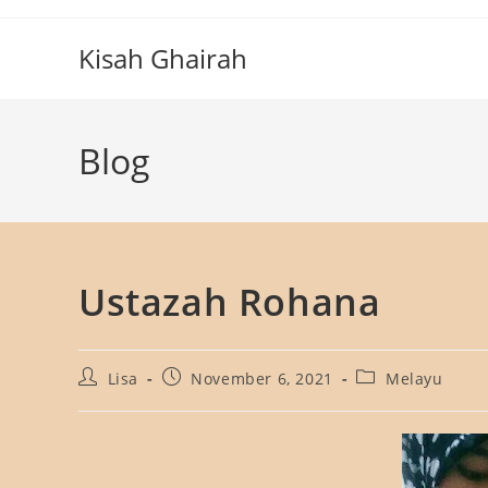
Skip
to
Kisah Ghairah
content
Blog
Ustazah Rohana
Post
Post
Post
Lisa
November 6, 2021
Melayu
author:
published:
category: