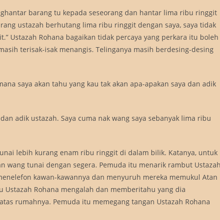
hantar barang tu kepada seseorang dan hantar lima ribu ringgit
rang ustazah berhutang lima ribu ringgit dengan saya, saya tidak
git.” Ustazah Rohana bagaikan tidak percaya yang perkara itu boleh
masih terisak-isak menangis. Telinganya masih berdesing-desing
imana saya akan tahu yang kau tak akan apa-apakan saya dan adik
h dan adik ustazah. Saya cuma nak wang saya sebanyak lima ribu
i lebih kurang enam ribu ringgit di dalam bilik. Katanya, untuk
an wang tunai dengan segera. Pemuda itu menarik rambut Ustaza
 menelefon kawan-kawannya dan menyuruh mereka memukul Atan
u itu Ustazah Rohana mengalah dan memberitahu yang dia
at atas rumahnya. Pemuda itu memegang tangan Ustazah Rohana