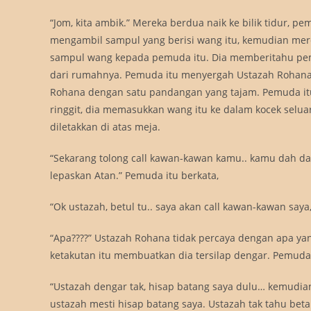
“Jom, kita ambik.” Mereka berdua naik ke bilik tidur,
mengambil sampul yang berisi wang itu, kemudian me
sampul wang kepada pemuda itu. Dia memberitahu pe
dari rumahnya. Pemuda itu menyergah Ustazah Rohan
Rohana dengan satu pandangan yang tajam. Pemuda itu 
ringgit, dia memasukkan wang itu ke dalam kocek selu
diletakkan di atas meja.
“Sekarang tolong call kawan-kawan kamu.. kamu dah d
lepaskan Atan.” Pemuda itu berkata,
“Ok ustazah, betul tu.. saya akan call kawan-kawan saya
“Apa????” Ustazah Rohana tidak percaya dengan apa ya
ketakutan itu membuatkan dia tersilap dengar. Pemuda
“Ustazah dengar tak, hisap batang saya dulu… kemudian 
ustazah mesti hisap batang saya. Ustazah tak tahu bet