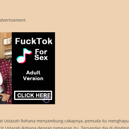
dvertisement
sempat Ustazah Rohana menyambung cakapnya, pemuda itu menghay
it Ustazah Rohana dengan tamparan itu. Tersandar dia di dinding