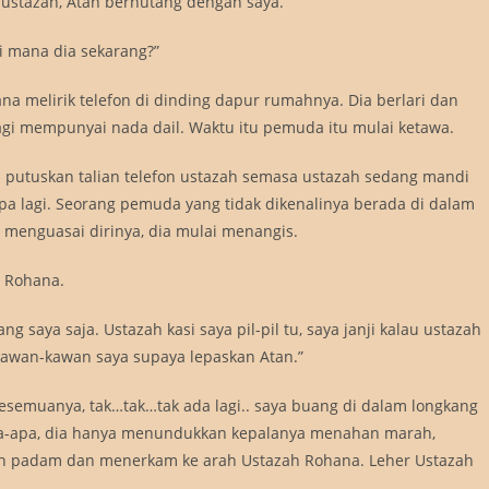
k ustazah, Atan berhutang dengan saya.”
i mana dia sekarang?”
na melirik telefon di dinding dapur rumahnya. Dia berlari dan
 lagi mempunyai nada dail. Waktu itu pemuda itu mulai ketawa.
ah putuskan talian telefon ustazah semasa ustazah sedang mandi
pa lagi. Seorang pemuda yang tidak dikenalinya berada di dalam
h menguasai dirinya, dia mulai menangis.
 Rohana.
g saya saja. Ustazah kasi saya pil-pil tu, saya janji kalau ustazah
u kawan-kawan saya supaya lepaskan Atan.”
g kesemuanya, tak…tak…tak ada lagi.. saya buang di dalam longkang
apa-apa, dia hanya menundukkan kepalanya menahan marah,
 padam dan menerkam ke arah Ustazah Rohana. Leher Ustazah