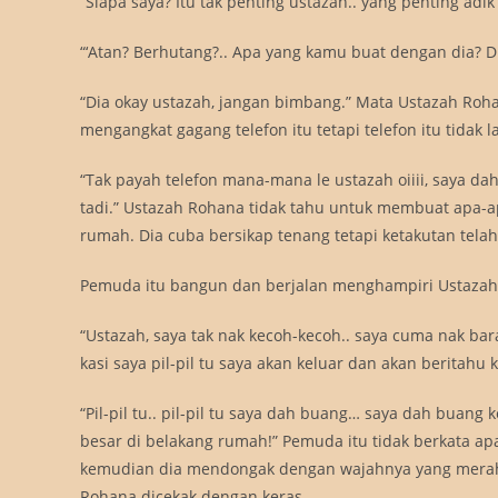
“Siapa saya? Itu tak penting ustazah.. yang penting adi
“‘Atan? Berhutang?.. Apa yang kamu buat dengan dia? D
“Dia okay ustazah, jangan bimbang.” Mata Ustazah Roha
mengangkat gagang telefon itu tetapi telefon itu tidak
“Tak payah telefon mana-mana le ustazah oiiii, saya d
tadi.” Ustazah Rohana tidak tahu untuk membuat apa-a
rumah. Dia cuba bersikap tenang tetapi ketakutan tela
Pemuda itu bangun dan berjalan menghampiri Ustazah
“Ustazah, saya tak nak kecoh-kecoh.. saya cuma nak baran
kasi saya pil-pil tu saya akan keluar dan akan beritah
“Pil-pil tu.. pil-pil tu saya dah buang… saya dah buan
besar di belakang rumah!” Pemuda itu tidak berkata 
kemudian dia mendongak dengan wajahnya yang merah
Rohana dicekak dengan keras.