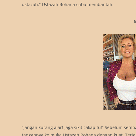
ustazah.” Ustazah Rohana cuba membantah.
a
“Jangan kurang ajar! jaga sikit cakap tu!” Sebelum 
tangannya ke muka Ustazah Rohana dengan kuat. Terjer