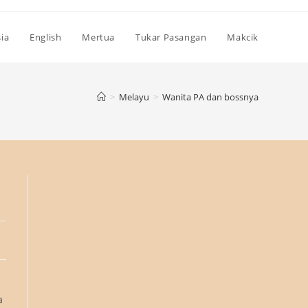
ia
English
Mertua
Tukar Pasangan
Makcik
>
Melayu
>
Wanita PA dan bossnya
a