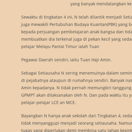
yang banyak mendatangkan ke
Sewaktu di tingkatan 4 ini, N telah dilantik menjadi S
juga mewakili Pertubuhan Budaya Kuantan(PBK) yang be
kepada perjuangan pembelajaran anak bangsa dan tidak 
membuatkan dia terkenal juga di pekan kecil yang s
pelajar Melayu Pantai Timur ialah Tuan
Pegawai Daerah sendiri, iaitu Tuan Haji Amin.
Sebagai Setiausaha N sering menemuinya-dalam semin
di pejabatnya ataupun di rumahnya sendiri. Banyak na
Amin kepadanya. N tidak pernah memungkiri tanggung 
GPMPT akan dilaksanakan oleh N. Dan pada waktu itu y
pelajar-pelajar LCE an MCE.
Bayangkan N hanya anak sekolah dari Tingkatan 4, sed
tidak menyanggupi menjadi seorang setiausaha. Namun 
tugas yang diperlukan demi membina satu tahap kepim