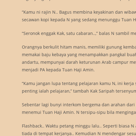
“Kamu ni rajin N.. Bagus membina keyakinan dan wibaw
secawan kopi kepada N yang sedang menunggu Tuan Ha
“Seronok enggak Kak, satu cabaran..,” balas N sambil m
Orangnya berkulit hitam manis, memiliki gunung kemba
memakai baju kebaya yang menampakkan pangkal buah
andartu, mempunyai darah keturunan Arab campur mela
menjadi PA kepada Tuan Haji Amin.
“Kamu jangan lupa tentang pelajaran kamu N, ini kerja
penting ialah pelajaran,” tambah Kak Saripah tersenyu
Sebentar lagi bunyi interkom bergema dan arahan dari
menemui Tuan Haji Amin. N tersipu-sipu bila mengingatka
Flashback.. Waktu petang minggu lalu.. Seperti biasa N
tiada di tempat kerjanya.. Kemudian N mendengar sesu