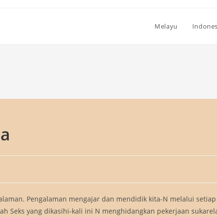
Melayu
Indones
ya
laman. Pengalaman mengajar dan mendidik kita-N melalui setiap
 Seks yang dikasihi-kali ini N menghidangkan pekerjaan sukarel