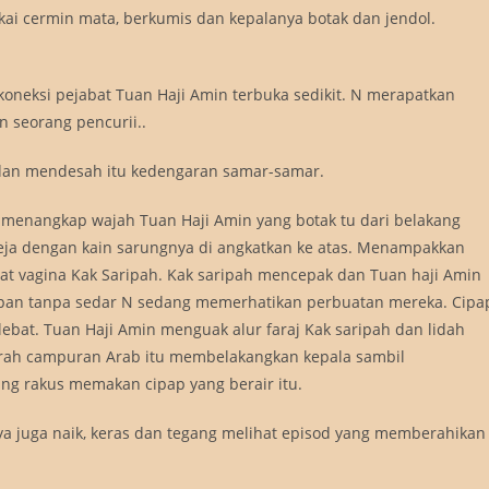
ai cermin mata, berkumis dan kepalanya botak dan jendol.
 koneksi pejabat Tuan Haji Amin terbuka sedikit. N merapatkan
n seorang pencurii..
a dan mendesah itu kedengaran samar-samar.
menangkap wajah Tuan Haji Amin yang botak tu dari belakang
eja dengan kain sarungnya di angkatkan ke atas. Menampakkan
t vagina Kak Saripah. Kak saripah mencepak dan Tuan haji Amin
dapan tanpa sedar N sedang memerhatikan perbuatan mereka. Cipa
ebat. Tuan Haji Amin menguak alur faraj Kak saripah dan lidah
darah campuran Arab itu membelakangkan kepala sambil
ng rakus memakan cipap yang berair itu.
a juga naik, keras dan tegang melihat episod yang memberahikan