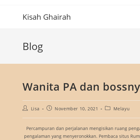
Skip
to
Kisah Ghairah
content
Blog
Wanita PA dan bossn
Post
Post
Post
Lisa
November 10, 2021
Melayu
author:
published:
category:
Percampuran dan perjalanan mengisikan ruang penga
pengalaman yang menyeronokkan. Pembaca situs Rumah