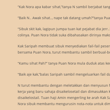
“Kak Nora apa kabar sihat,”tanya N sambil berjabat t
“Baik N.. Awak sihat.., nape tak datang umah?”tanya P
“Sibuk skit kak, lagipun jumpa tuan kat pejabat dia j
colinya. Puan Nora tidak suka dibahasakan dirinya mak
Kak Saripah membuat sibuk menyediakan fail-fail pesert
bersama Puan Nora, turut membantu sambil berbual-bu
“Kamu sihat Pah?” tanya Puan Nora mula duduk atas keru
“Baik aje kak,”balas Saripah sambil mengeluarkan fail d
N turut membantu dengan meletakkan dan menyusun fail
kerja yang baru sahaja disaikelosetail dan dimasukkan
disaikelostail. Tuan haji Amin mengerling ke arah Kak
Nora sibuk membantu mengurusin nota-nota untuk dima