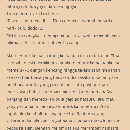
bibirnya, hidungnya, dan keningnya.
Tina mereda, aku berhenti.
“Reza… kamu tega ih…” Tina cemberut sambil menarik-
narik bulu dadaku.
“Sshhh sayangku… biar aja, entar kalo udah meledak pasti
nikmat deh… minum dulu yuk sayang…”
Aku menarik keluar batang kemaluanku, aku tak mau Tina
tumpah, meski demikian saat aku menarik kemaluanku, ia
memelukku dengan kencang hingga terasa sakit menahan
sensasi luar biasa yang barusan dia rasakan. Kalian para
pembaca wanita yang pernah bercinta pasti pernah
merasakan hal itu. Sembari minum aku menarik nafas
panjang dan meredakan pula gejolak nafsuku, aku mau
yang pertama ini jadi indah untuk kami berdua. Sial,
ingatanku kembali melayang ke Ibu Rani. Apa yang
sekarang dia lakukan? Bagaimana keadaan dia? Ah urusan
besok sajalah. Dengan melompat aku merambat naik lagi