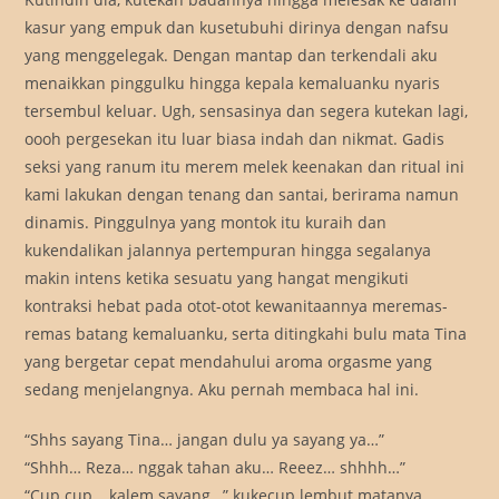
kasur yang empuk dan kusetubuhi dirinya dengan nafsu
yang menggelegak. Dengan mantap dan terkendali aku
menaikkan pinggulku hingga kepala kemaluanku nyaris
tersembul keluar. Ugh, sensasinya dan segera kutekan lagi,
oooh pergesekan itu luar biasa indah dan nikmat. Gadis
seksi yang ranum itu merem melek keenakan dan ritual ini
kami lakukan dengan tenang dan santai, berirama namun
dinamis. Pinggulnya yang montok itu kuraih dan
kukendalikan jalannya pertempuran hingga segalanya
makin intens ketika sesuatu yang hangat mengikuti
kontraksi hebat pada otot-otot kewanitaannya meremas-
remas batang kemaluanku, serta ditingkahi bulu mata Tina
yang bergetar cepat mendahului aroma orgasme yang
sedang menjelangnya. Aku pernah membaca hal ini.
“Shhs sayang Tina… jangan dulu ya sayang ya…”
“Shhh… Reza… nggak tahan aku… Reeez… shhhh…”
“Cup cup… kalem sayang…” kukecup lembut matanya,