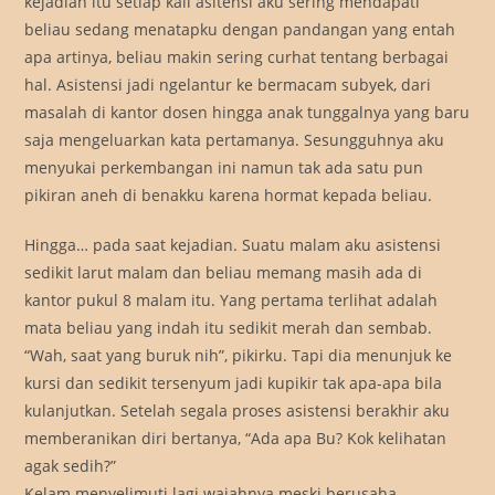
kejadian itu setiap kali asitensi aku sering mendapati
beliau sedang menatapku dengan pandangan yang entah
apa artinya, beliau makin sering curhat tentang berbagai
hal. Asistensi jadi ngelantur ke bermacam subyek, dari
masalah di kantor dosen hingga anak tunggalnya yang baru
saja mengeluarkan kata pertamanya. Sesungguhnya aku
menyukai perkembangan ini namun tak ada satu pun
pikiran aneh di benakku karena hormat kepada beliau.
Hingga… pada saat kejadian. Suatu malam aku asistensi
sedikit larut malam dan beliau memang masih ada di
kantor pukul 8 malam itu. Yang pertama terlihat adalah
mata beliau yang indah itu sedikit merah dan sembab.
“Wah, saat yang buruk nih”, pikirku. Tapi dia menunjuk ke
kursi dan sedikit tersenyum jadi kupikir tak apa-apa bila
kulanjutkan. Setelah segala proses asistensi berakhir aku
memberanikan diri bertanya, “Ada apa Bu? Kok kelihatan
agak sedih?”
Kelam menyelimuti lagi wajahnya meski berusaha