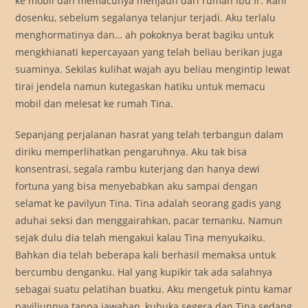
ke mobil dan memacunya menjauh dari rumah Ibu Ir. Rani
dosenku, sebelum segalanya telanjur terjadi. Aku terlalu
menghormatinya dan… ah pokoknya berat bagiku untuk
mengkhianati kepercayaan yang telah beliau berikan juga
suaminya. Sekilas kulihat wajah ayu beliau mengintip lewat
tirai jendela namun kutegaskan hatiku untuk memacu
mobil dan melesat ke rumah Tina.
Sepanjang perjalanan hasrat yang telah terbangun dalam
diriku memperlihatkan pengaruhnya. Aku tak bisa
konsentrasi, segala rambu kuterjang dan hanya dewi
fortuna yang bisa menyebabkan aku sampai dengan
selamat ke pavilyun Tina. Tina adalah seorang gadis yang
aduhai seksi dan menggairahkan, pacar temanku. Namun
sejak dulu dia telah mengakui kalau Tina menyukaiku.
Bahkan dia telah beberapa kali berhasil memaksa untuk
bercumbu denganku. Hal yang kupikir tak ada salahnya
sebagai suatu pelatihan buatku. Aku mengetuk pintu kamar
paviliunnya tanpa jawaban, kubuka segera dan Tina sedang