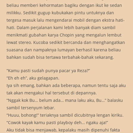
beliau memberi kehormatan bagiku dengan ikut ke sedan
milikku. Sedikit gugup kubukakan pintu untuknya dan
tergesa masuk lalu mengendarai mobil dengan ekstra hati-
hati. Dalam perjalanan kami lebih banyak diam sambil
menikmati gubahan karya Chopin yang mengalun lembut
lewat stereo. Kucoba sedikit bercanda dan menghangatkan
suasana dan nampaknya lumayan berhasil karena beliau
bahkan sudah bisa tertawa terbahak-bahak sekarang.
“Kamu pasti sudah punya pacar ya Reza?”
“Eh eh eh”, aku gelagapan.
Iya sih emang, bahkan ada beberapa, namun tentu saja aku
tak akan mengakui hal tersebut di depannya.
“Nggak kok Bu… belum ada… mana laku aku, Bu…” balasku
sambil tersenyum lebar.
“Huuu, bohong!” teriaknya sambil dicubitnya lengan kiriku.
“Cowok kayak kamu pasti playboy deh… ngaku aja!”
Aku tidak bisa menjawab, kepalaku masih dipenuhi fakta