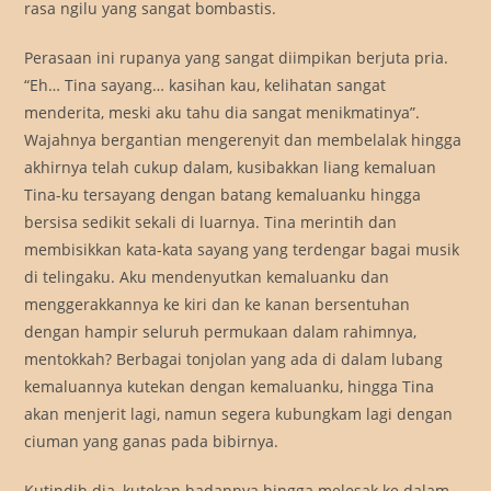
rasa ngilu yang sangat bombastis.
Perasaan ini rupanya yang sangat diimpikan berjuta pria.
“Eh… Tina sayang… kasihan kau, kelihatan sangat
menderita, meski aku tahu dia sangat menikmatinya”.
Wajahnya bergantian mengerenyit dan membelalak hingga
akhirnya telah cukup dalam, kusibakkan liang kemaluan
Tina-ku tersayang dengan batang kemaluanku hingga
bersisa sedikit sekali di luarnya. Tina merintih dan
membisikkan kata-kata sayang yang terdengar bagai musik
di telingaku. Aku mendenyutkan kemaluanku dan
menggerakkannya ke kiri dan ke kanan bersentuhan
dengan hampir seluruh permukaan dalam rahimnya,
mentokkah? Berbagai tonjolan yang ada di dalam lubang
kemaluannya kutekan dengan kemaluanku, hingga Tina
akan menjerit lagi, namun segera kubungkam lagi dengan
ciuman yang ganas pada bibirnya.
Kutindih dia, kutekan badannya hingga melesak ke dalam