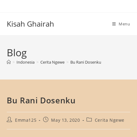
Skip
to
content
Kisah Ghairah
Menu
Blog
>
Indonesia
>
Cerita Ngewe
>
Bu Rani Dosenku
Bu Rani Dosenku
Post
Post
Post
Emma125
May 13, 2020
Cerita Ngewe
author:
published:
category: