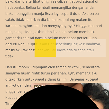
beku, dan dia terlihat dingin sekali, sangat profesional di
hadapanku. Beliau kembali memangilku dengan anda,
bukan panggilan manja Reza lagi seperti dulu. Aku serba
salah, tidak sadarkah dia kalau aku pulang malam itu
karena menghormati dan menyayanginya? Hingga dua hari
menjelang sidang akhir, dan keadaan belum membaik,
gambarku selesai namun belum mendapat persetujuan
dari Bu Rani. Kuputuskan untuk berkunjung ke rumahnya,
meski aku tak pasti apakah Pak Indra ada di sana atau
tidak.
Hari itu mobilku dipinjam oleh teman dekatku, sementara
siangnya hujan rintik turun perlahan. Ugh, memang aku
ditakdirkan untuk gagal sidang kali ini. Bergegas kucegat
angkot dan dengan semakin dekatnya kawasan tempat
tinggal beliau, semakin deg-degan debar jantungku.
Kucoba mengingat seluruh kejadian semalam saat aku dan
Tina bercinta untuk kesekian kalinya, untuk mengurangi