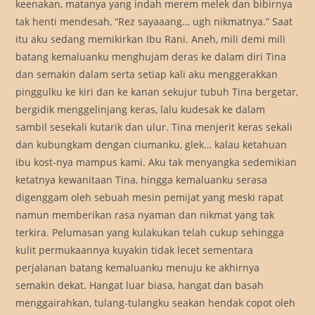
keenakan, matanya yang indah merem melek dan bibirnya
tak henti mendesah, “Rez sayaaang… ugh nikmatnya.” Saat
itu aku sedang memikirkan Ibu Rani. Aneh, mili demi mili
batang kemaluanku menghujam deras ke dalam diri Tina
dan semakin dalam serta setiap kali aku menggerakkan
pinggulku ke kiri dan ke kanan sekujur tubuh Tina bergetar,
bergidik menggelinjang keras, lalu kudesak ke dalam
sambil sesekali kutarik dan ulur. Tina menjerit keras sekali
dan kubungkam dengan ciumanku, glek… kalau ketahuan
ibu kost-nya mampus kami. Aku tak menyangka sedemikian
ketatnya kewanitaan Tina, hingga kemaluanku serasa
digenggam oleh sebuah mesin pemijat yang meski rapat
namun memberikan rasa nyaman dan nikmat yang tak
terkira. Pelumasan yang kulakukan telah cukup sehingga
kulit permukaannya kuyakin tidak lecet sementara
perjalanan batang kemaluanku menuju ke akhirnya
semakin dekat. Hangat luar biasa, hangat dan basah
menggairahkan, tulang-tulangku seakan hendak copot oleh