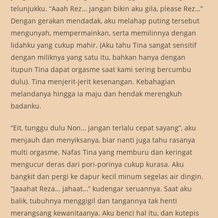
telunjukku. “Aaah Rez… jangan bikin aku gila, please Rez…”
Dengan gerakan mendadak, aku melahap puting tersebut
mengunyah, mempermainkan, serta memilinnya dengan
lidahku yang cukup mahir. (Aku tahu Tina sangat sensitif
dengan miliknya yang satu itu, bahkan hanya dengan
itupun Tina dapat orgasme saat kami sering bercumbu
dulu). Tina menjerit-jerit kesenangan. Kebahagian
melandanya hingga ia maju dan hendak merengkuh
badanku.
“Eit, tunggu dulu Non… jangan terlalu cepat sayang”, aku
menjauh dan menyiksanya, biar nanti juga tahu rasanya
multi orgasme. Nafas Tina yang memburu dan keringat
mengucur deras dari pori-porinya cukup kurasa. Aku
bangkit dan pergi ke dapur kecil minum segelas air dingin.
“Jaaahat Reza… jahaat…” kudengar seruannya. Saat aku
balik, tubuhnya menggigil dan tangannya tak henti
merangsang kewanitaanya. Aku benci hal itu, dan kutepis