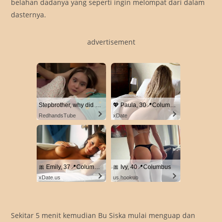
belahan dadanya yang seperti ingin melompat dari dalam
dasternya.
advertisement
Stepbrother, why did you show me your dick? Now I want to fuck you with my wet pussy
💖 Paula, 30📍Columbus
RedhandsTube
xDate
🎀 Emily, 37📍Columbus
🎀 Ivy, 40📍Columbus
xDate.us
us.hookup
Sekitar 5 menit kemudian Bu Siska mulai menguap dan