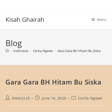
Skip
to
content
Kisah Ghairah
Menu
Blog
>
Indonesia
>
Cerita Ngewe
>
Gara Gara BH Hitam Bu Siska
Gara Gara BH Hitam Bu Siska
Post
Post
Post
Emma125
June 16, 2020
Cerita Ngewe
author:
published:
category: