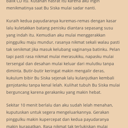
balik CD itu. Kutahan hasrat itu karena aku ingin
menikmatinya saat Bu Siska mulai sadar nanti.
Kuraih kedua payudaranya kuremas-remas dengan kasar
lalu kuletakkan batang penisku diantara sepasang susu
yang indah itu. Kemudian aku mulai menggerakkan
pinggulku maju mundur, rasanya nikmat sekali walau pasti
tak senikmat jika masuk kelubang vaginanya batinku. Pelan
tapi pasti rasa nikmat mulai merasukiku, napasku mulai
tersengal dan desahan mulai keluar dari mulutku tanpa
diminta. Butir-butir keringat makin mengalir deras,
kukulum bibir Bu Siska sejenak lalu kulanjutkan kembali
genjotanku tanpa kenal lelah. Kulihat tubuh Bu Siska mulai
berguncang karena gerakanku yang makin hebat.
Sekitar 10 menit berlalu dan aku sudah lelah menahan,
kuputuskan untuk segera mengeluarkannya. Gerakan
pinggulku makin kupercepat dan kedua payudaranya
makin kurapatkan. Rasa nikmat tak terlukiskan mulai