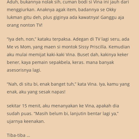
Aduh, bukannya nolak sih, cuman bodi si Vina ini jauh dari
menggiurkan. Anaknya agak item, badannya se Okky
lukman gitu deh, plus giginya ada kawatnya! Ganggu aja
orang nonton TV!
“Iya deh, non,” kataku terpaksa. Adegan di TV lagi seru, ada
Me vs Mom, yang maen si montok Sissy Priscilla. Kemudian
aku mulai memijat kaki-kaki Vina. Buset dah, kakinya keker
bener, kaya pemain sepakbela, keras. mana banyak
asesorisnya lagi.
“Nah, di situ bi, enak banget tuh,” kata Vina. Iya, kamu yang
enak, aku yang sesak napas!
sekitar 15 menit, aku menanyakan ke Vina, apakah dia
sudah puas. “Masih belum bi, lanjutin bentar lagi ya,”
ujarnya keenakan.
Tiba-tiba …