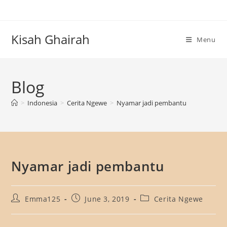
Skip
to
content
Kisah Ghairah
Menu
Blog
>
Indonesia
>
Cerita Ngewe
>
Nyamar jadi pembantu
Nyamar jadi pembantu
Post
Post
Post
Emma125
June 3, 2019
Cerita Ngewe
author:
published:
category: