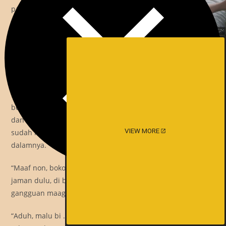
pantat yang padat itu. Celana dalam hitamnya telihat
mengintip di balik dasternya. Keliatan garis rendanya yang
berlubang-lubang kecil. Aku mulai kegerahan dengan
kostumku ini, belum lagi ada desakan di celana dalamku.
“Ah, masak sih, bi, ayo cerita lagi dong bi,” kata Tina sambil
beringsut kecil, mungkin dadanya yang super padat agak
kepayahan menahan berat tubuhnya. Aku pun semakin
bersemangat cerita, tidak lain agar Tina bisa lebih relax
dan tanganku bisa menjelajah lebih jauh. Kali ini tanganku
VIEW MORE
sudah memijat pangkal pantat, tepat diatas tali celana
dalamnya.
“Maaf non, bokongnya mau dipijat tidak? kata orang-orang
jaman dulu, di bokong itu ada titik-titik refleksi untuk
gangguan maag, ginjal dan hati,” kataku ngawur.
“Aduh, malu bi ….”