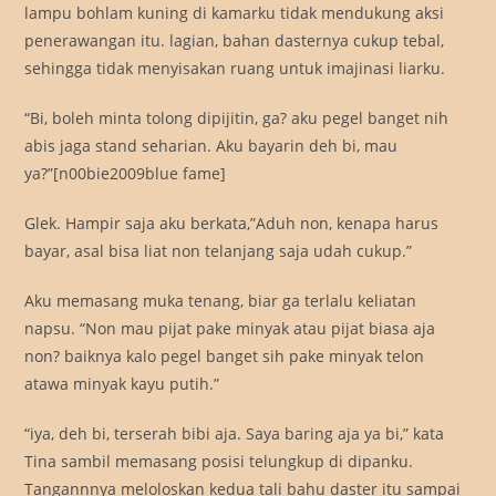
lampu bohlam kuning di kamarku tidak mendukung aksi
penerawangan itu. lagian, bahan dasternya cukup tebal,
sehingga tidak menyisakan ruang untuk imajinasi liarku.
“Bi, boleh minta tolong dipijitin, ga? aku pegel banget nih
abis jaga stand seharian. Aku bayarin deh bi, mau
ya?”[n00bie2009blue fame]
Glek. Hampir saja aku berkata,”Aduh non, kenapa harus
bayar, asal bisa liat non telanjang saja udah cukup.”
Aku memasang muka tenang, biar ga terlalu keliatan
napsu. “Non mau pijat pake minyak atau pijat biasa aja
non? baiknya kalo pegel banget sih pake minyak telon
atawa minyak kayu putih.”
“iya, deh bi, terserah bibi aja. Saya baring aja ya bi,” kata
Tina sambil memasang posisi telungkup di dipanku.
Tangannnya meloloskan kedua tali bahu daster itu sampai