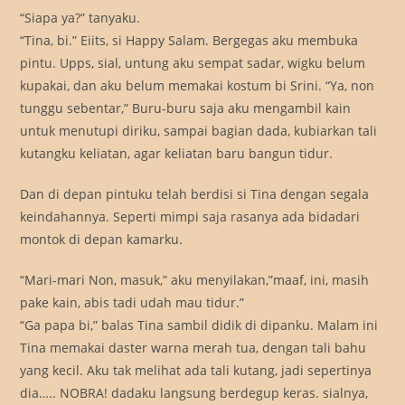
“Siapa ya?” tanyaku.
“Tina, bi.” Eiits, si Happy Salam. Bergegas aku membuka
pintu. Upps, sial, untung aku sempat sadar, wigku belum
kupakai, dan aku belum memakai kostum bi Srini. “Ya, non
tunggu sebentar,” Buru-buru saja aku mengambil kain
untuk menutupi diriku, sampai bagian dada, kubiarkan tali
kutangku keliatan, agar keliatan baru bangun tidur.
Dan di depan pintuku telah berdisi si Tina dengan segala
keindahannya. Seperti mimpi saja rasanya ada bidadari
montok di depan kamarku.
“Mari-mari Non, masuk,” aku menyilakan,”maaf, ini, masih
pake kain, abis tadi udah mau tidur.”
“Ga papa bi,” balas Tina sambil didik di dipanku. Malam ini
Tina memakai daster warna merah tua, dengan tali bahu
yang kecil. Aku tak melihat ada tali kutang, jadi sepertinya
dia….. NOBRA! dadaku langsung berdegup keras. sialnya,