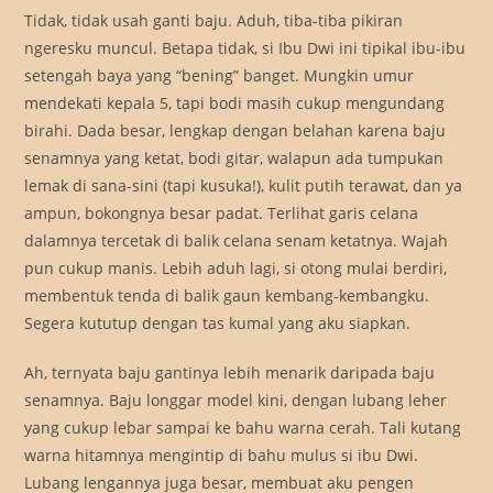
Tidak, tidak usah ganti baju. Aduh, tiba-tiba pikiran
ngeresku muncul. Betapa tidak, si Ibu Dwi ini tipikal ibu-ibu
setengah baya yang “bening” banget. Mungkin umur
mendekati kepala 5, tapi bodi masih cukup mengundang
birahi. Dada besar, lengkap dengan belahan karena baju
senamnya yang ketat, bodi gitar, walapun ada tumpukan
lemak di sana-sini (tapi kusuka!), kulit putih terawat, dan ya
ampun, bokongnya besar padat. Terlihat garis celana
dalamnya tercetak di balik celana senam ketatnya. Wajah
pun cukup manis. Lebih aduh lagi, si otong mulai berdiri,
membentuk tenda di balik gaun kembang-kembangku.
Segera kututup dengan tas kumal yang aku siapkan.
Ah, ternyata baju gantinya lebih menarik daripada baju
senamnya. Baju longgar model kini, dengan lubang leher
yang cukup lebar sampai ke bahu warna cerah. Tali kutang
warna hitamnya mengintip di bahu mulus si ibu Dwi.
Lubang lengannya juga besar, membuat aku pengen