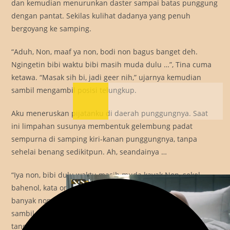
dan kemudian menurunkan daster sampai batas punggung
dengan pantat. Sekilas kulihat dadanya yang penuh
bergoyang ke samping.
“Aduh, Non, maaf ya non, bodi non bagus banget deh.
Ngingetin bibi waktu bibi masih muda dulu …”, Tina cuma
ketawa. “Masak sih bi, jadi geer nih,” ujarnya kemudian
sambil mengambil posisi telungkup.
Aku meneruskan pijatanku di daerah punggungnya. Saat
ini limpahan susunya membentuk gelembung padat
sempurna di samping kiri-kanan punggungnya, tanpa
sehelai benang sedikitpun. Ah, seandainya …
“Iya non, bibi dulu waktu masih muda kayak Non, sekel,
bahenol, kata orang dulu. Yang ngantri mau kawinin bibi
banyak non, sampai pak Kades segala,” asal ku bercerita
sambil memijat punggung sempurna coklat sawo itu.
tanganku bergerak ke arah pinggang, mendekati puncak