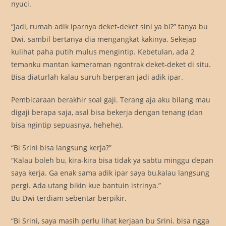
nyuci.
“Jadi, rumah adik iparnya deket-deket sini ya bi?” tanya bu
Dwi. sambil bertanya dia mengangkat kakinya. Sekejap
kulihat paha putih mulus mengintip. Kebetulan, ada 2
temanku mantan kameraman ngontrak deket-deket di situ.
Bisa diaturlah kalau suruh berperan jadi adik ipar.
Pembicaraan berakhir soal gaji. Terang aja aku bilang mau
digaji berapa saja, asal bisa bekerja dengan tenang (dan
bisa ngintip sepuasnya, hehehe).
“Bi Srini bisa langsung kerja?”
“Kalau boleh bu, kira-kira bisa tidak ya sabtu minggu depan
saya kerja. Ga enak sama adik ipar saya bu,kalau langsung
pergi. Ada utang bikin kue bantuin istrinya.”
Bu Dwi terdiam sebentar berpikir.
“Bi Srini, saya masih perlu lihat kerjaan bu Srini. bisa ngga