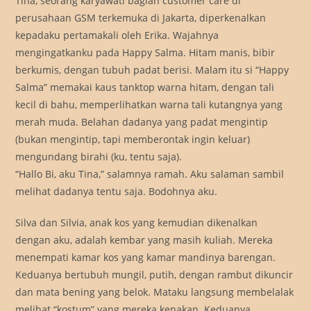
Tina, seorang karyawati bagian customer care di
perusahaan GSM terkemuka di Jakarta, diperkenalkan
kepadaku pertamakali oleh Erika. Wajahnya
mengingatkanku pada Happy Salma. Hitam manis, bibir
berkumis, dengan tubuh padat berisi. Malam itu si “Happy
Salma” memakai kaus tanktop warna hitam, dengan tali
kecil di bahu, memperlihatkan warna tali kutangnya yang
merah muda. Belahan dadanya yang padat mengintip
(bukan mengintip, tapi memberontak ingin keluar)
mengundang birahi (ku, tentu saja).
“Hallo Bi, aku Tina,” salamnya ramah. Aku salaman sambil
melihat dadanya tentu saja. Bodohnya aku.
Silva dan Silvia, anak kos yang kemudian dikenalkan
dengan aku, adalah kembar yang masih kuliah. Mereka
menempati kamar kos yang kamar mandinya barengan.
Keduanya bertubuh mungil, putih, dengan rambut dikuncir
dan mata bening yang belok. Mataku langsung membelalak
melihat “kostum” yang mereka kenakan. Keduanya