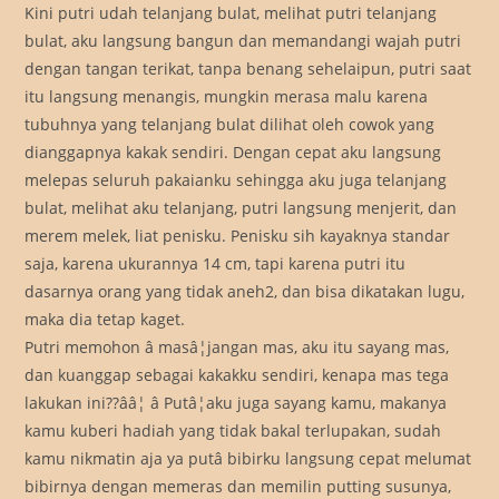
Kini putri udah telanjang bulat, melihat putri telanjang
bulat, aku langsung bangun dan memandangi wajah putri
dengan tangan terikat, tanpa benang sehelaipun, putri saat
itu langsung menangis, mungkin merasa malu karena
tubuhnya yang telanjang bulat dilihat oleh cowok yang
dianggapnya kakak sendiri. Dengan cepat aku langsung
melepas seluruh pakaianku sehingga aku juga telanjang
bulat, melihat aku telanjang, putri langsung menjerit, dan
merem melek, liat penisku. Penisku sih kayaknya standar
saja, karena ukurannya 14 cm, tapi karena putri itu
dasarnya orang yang tidak aneh2, dan bisa dikatakan lugu,
maka dia tetap kaget.
Putri memohon â masâ¦jangan mas, aku itu sayang mas,
dan kuanggap sebagai kakakku sendiri, kenapa mas tega
lakukan ini??ââ¦ â Putâ¦aku juga sayang kamu, makanya
kamu kuberi hadiah yang tidak bakal terlupakan, sudah
kamu nikmatin aja ya putâ bibirku langsung cepat melumat
bibirnya dengan memeras dan memilin putting susunya,