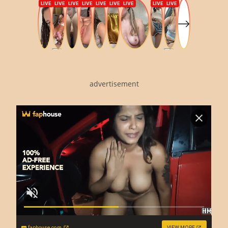
advertisement
faphouse.com
VIEW MORE