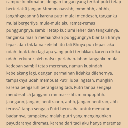
campur kenikmatan, dengan tangan yang terikat putri tetap
berteriak â Jangan Mmmmaaasshh, mmmhhh, ahhhh,
janghhggaannnâ karena putri mulai mendesah, tanganku
mulai bergerilya, mula-mula aku remas-remas
punggungnya, sambil tetap kuciumi leher dan tengkuknya,
tanganku masih memain2kan punggungnya biar tali Bhnya
lepas, dan tak lama setelah itu tali Bhnya pun lepas, aku
udah tidak tahu lagi apa yang putri teriakkan, karena diriku
udah terkubur oleh nafsu, perlahan-lahan tanganku mulai
kedepan sambil tetap meremas, namun kupindah
kebelakang lagi, dengan permainan lidahku dilehernya,
tampaknya udah membuat Putri lupa ingatan, mungkin
karena pengaruh perangsang tadi, Putri tanpa sengaja
mendesah, â Janggann mmmassshh, mmmppphhh,
jaangann, jangan, hentikaann, ahhh, jangan hentikan, ahh
terussâ tanpa sengaja Putri berusaha untuk memutar
badannya, tampaknya malah putri yang menginginkan
payudaranya diremas, karena dari tadi aku hanya meremas