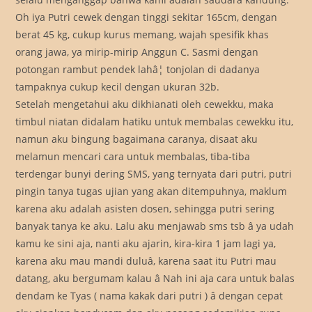
Oh iya Putri cewek dengan tinggi sekitar 165cm, dengan
berat 45 kg, cukup kurus memang, wajah spesifik khas
orang jawa, ya mirip-mirip Anggun C. Sasmi dengan
potongan rambut pendek lahâ¦ tonjolan di dadanya
tampaknya cukup kecil dengan ukuran 32b.
Setelah mengetahui aku dikhianati oleh cewekku, maka
timbul niatan didalam hatiku untuk membalas cewekku itu,
namun aku bingung bagaimana caranya, disaat aku
melamun mencari cara untuk membalas, tiba-tiba
terdengar bunyi dering SMS, yang ternyata dari putri, putri
pingin tanya tugas ujian yang akan ditempuhnya, maklum
karena aku adalah asisten dosen, sehingga putri sering
banyak tanya ke aku. Lalu aku menjawab sms tsb â ya udah
kamu ke sini aja, nanti aku ajarin, kira-kira 1 jam lagi ya,
karena aku mau mandi duluâ, karena saat itu Putri mau
datang, aku bergumam kalau â Nah ini aja cara untuk balas
dendam ke Tyas ( nama kakak dari putri ) â dengan cepat