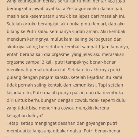
yang ketinggalan berkas sertifikat rumah, bentar lagi juga
berangkat â Jawab ayahku. â Yes â gumamku dalam hati,
masih ada kesempatan untuk bisa lepas dari masalah ini.
Setelah ortuku berangkat, aku buka pintu lemari, dan aku
bilang ke Putri kalau semuanya sudah aman. Aku kembali
mencium keningnya, mulut kami saling berpagutan dan
akhirnya saling bersetubuh kembali sampai 1 jam lamanya,
entah berapa kali dia orgasme, yang jelas aku merasakan
orgasme sampai 3 kali, putri tampaknya benar-benar
menikmati persetubuhan ini. Setelah itu akhirnya putri
pulang dengan pinjam kaosku, setelah kejadian itu kami
tidak pernah saling kontak, dan komunikasi. Tapi setelah
kejadian itu, Putri malah punya pacar, dan dia membuka
diri untuk berhubungan dengan cowok, tidak seperti dulu
yang tidak bisa menerima cowok, mungkin karena
ketagihan kali ya?
Tetapi setiap mengingat desahan dan goyangan putri
membuatku langsung dibakar nafsu..Putri benar-benar