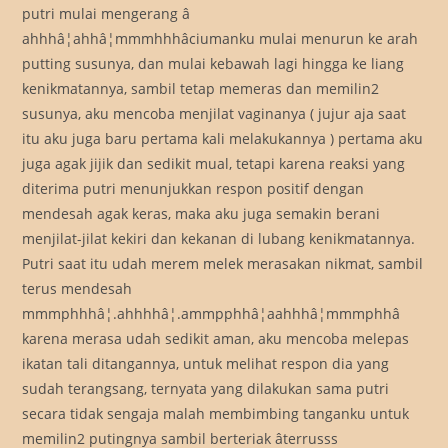
putri mulai mengerang â
ahhhâ¦ahhâ¦mmmhhhâciumanku mulai menurun ke arah
putting susunya, dan mulai kebawah lagi hingga ke liang
kenikmatannya, sambil tetap memeras dan memilin2
susunya, aku mencoba menjilat vaginanya ( jujur aja saat
itu aku juga baru pertama kali melakukannya ) pertama aku
juga agak jijik dan sedikit mual, tetapi karena reaksi yang
diterima putri menunjukkan respon positif dengan
mendesah agak keras, maka aku juga semakin berani
menjilat-jilat kekiri dan kekanan di lubang kenikmatannya.
Putri saat itu udah merem melek merasakan nikmat, sambil
terus mendesah
mmmphhhâ¦.ahhhhâ¦.ammpphhâ¦aahhhâ¦mmmphhâ
karena merasa udah sedikit aman, aku mencoba melepas
ikatan tali ditangannya, untuk melihat respon dia yang
sudah terangsang, ternyata yang dilakukan sama putri
secara tidak sengaja malah membimbing tanganku untuk
memilin2 putingnya sambil berteriak âterrusss