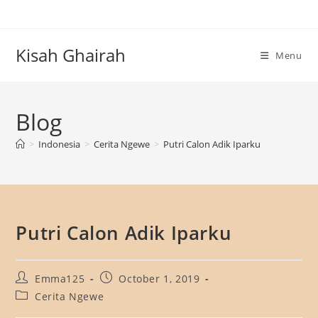
Skip
to
content
Kisah Ghairah
Menu
Blog
>
Indonesia
>
Cerita Ngewe
>
Putri Calon Adik Iparku
Putri Calon Adik Iparku
Post
Post
Emma125
October 1, 2019
author:
published:
Post
Cerita Ngewe
category: