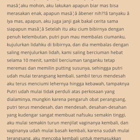
masâ¦aku mohon, aku lakukan apapun biar mas bisa
merasakan enak, apapun masâ¦â âbener nih??â tanyaku â
Iya mas, apapun, aku juga janji gak bakal cerita sama
siapapun masâ¦â Setelah itu aku cium bibirnya dengan
penuh kelembutan, putri pun mau membalas ciumanku,
kujulurkan lidahku di bibirnya, dan dia membalas dengan
saling menjulurkan lidah, kami saling berciuman hebat
selama 10 menit, sambil berciuman tanganku tetap
meremas dan memilin putting susunya, sehingga putri
udah mulai terangsang kembali, sambil terus mendesah
aku terus menciumi lehernya hingga kebawah, tampaknya
Putri udah mulai tidak perduli atas perkosaan yang
dialaminya, mungkin karena pengaruh obat perangsang,
putri terus mendesah, dan mendesah, desahan-desahan
yang kudengar sangat membuat nafsuku semakin tinggi,
aku mulai semakin turun menjilat vaginanya kembali, dan
vaginanya udah mulai basah kembali, karena sudah mulai
terangsang, aku mencoba kembali untuk memasukkan