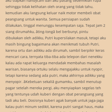
aku siapkan handycam dan aku pasang sedemikian rupa
sehingga tidak kelihatan oleh orang yang tidak tahu,
kemudian aku langsung keluar naik motor membeli obat
peangsang untuk wanita. Semua persiapan sudah
dilakukan, tinggal menunggu kesempatan saja. Tepat jam 2
siang dirumahku, âting-tongâ bel berbunyi, pintu
dibukakan oleh adikku, Putri kupersilakan masuk, tetapi aku
masih bingung bagaimana akan menikmati tubuh Putri,
karena ortu dan adikku ada dirumah, sambil berpikir keras
mencari cara, ternyata tiba-tiba ada telepon dari nenekku
kalau ada rapat keluarga mendadak membahas masalah
warisan, biasanya ortuku selalu mengajakku untuk nyopir,
tetapi karena sedang ada putri, maka akhirnya adikku yang
menyopir. âKebetuan sekaliâ gumamku, sambil menutup
pagar setelah mereka pergi, aku menyiapkan segelas teh
yang tentunya udah kuberi dengan obat perangsang yang
tadi aku beli. Dosisnya kuberi agak banyak untuk jaga-jaga
kalau putri minum sedikit, karena putri sangat haus, maka