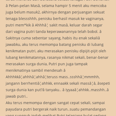
â Pelan-pelan Masâ, selama hampir 5 menit aku mencoba
juga belum masuk2, akhirnya dengan perjuangan sekuat
tenaga blessshhh, penisku berhasil masuk ke vaginanya,
putri mem*kik â Ahhhâ¦ sakit masâ, keluar darah segar
dari vagina putri tanda keperawanannya telah bobol. â
Sakitnya cuma sebentar sayang, habis itu enak sekaliâ
jawabku, aku terus memompa batang penisku di lubang
kenikmatan putri, aku merasakan penisku dipijit-pijit oleh
lubang kenikmatannya, rasanya nikmat sekali, benar-benar
merasakan surga dunia, Putri pun juga tampak
menikmatinya sambil mendesah â
Ahhhkkâ¦ahhhâ¦ahhâ¦teruss mass..ssshhâ¦mmmhh,
jangann berrhentiâ¦ahhkk, ennaakk sekali massâ¦â, âsepeti
surga dunia kan put?â tanyaku.. â Iyyaaâ¦ahhkk..masshh..â
jawab putri..
Aku terus memompa dengan sangat cepat sekali, sampai
payudara putri bergerak naik turun..suatu pemandangan
yang sungguh indah melihat Putri telanjang bulat sedang