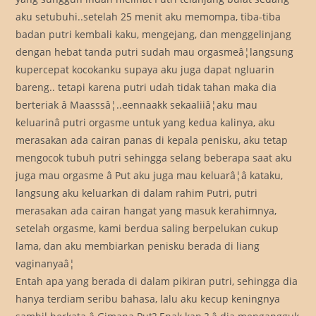
aku setubuhi..setelah 25 menit aku memompa, tiba-tiba
badan putri kembali kaku, mengejang, dan menggelinjang
dengan hebat tanda putri sudah mau orgasmeâ¦langsung
kupercepat kocokanku supaya aku juga dapat ngluarin
bareng.. tetapi karena putri udah tidak tahan maka dia
berteriak â Maasssâ¦..eennaakk sekaaliiâ¦aku mau
keluarinâ putri orgasme untuk yang kedua kalinya, aku
merasakan ada cairan panas di kepala penisku, aku tetap
mengocok tubuh putri sehingga selang beberapa saat aku
juga mau orgasme â Put aku juga mau keluarâ¦â kataku,
langsung aku keluarkan di dalam rahim Putri, putri
merasakan ada cairan hangat yang masuk kerahimnya,
setelah orgasme, kami berdua saling berpelukan cukup
lama, dan aku membiarkan penisku berada di liang
vaginanyaâ¦
Entah apa yang berada di dalam pikiran putri, sehingga dia
hanya terdiam seribu bahasa, lalu aku kecup keningnya