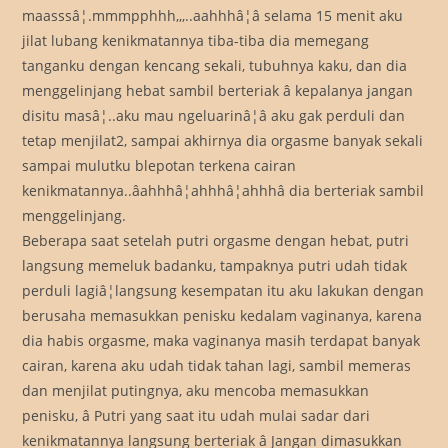
maasssâ¦.mmmpphhh,,,..aahhhâ¦â selama 15 menit aku
jilat lubang kenikmatannya tiba-tiba dia memegang
tanganku dengan kencang sekali, tubuhnya kaku, dan dia
menggelinjang hebat sambil berteriak â kepalanya jangan
disitu masâ¦..aku mau ngeluarinâ¦â aku gak perduli dan
tetap menjilat2, sampai akhirnya dia orgasme banyak sekali
sampai mulutku blepotan terkena cairan
kenikmatannya..âahhhâ¦ahhhâ¦ahhhâ dia berteriak sambil
menggelinjang.
Beberapa saat setelah putri orgasme dengan hebat, putri
langsung memeluk badanku, tampaknya putri udah tidak
perduli lagiâ¦langsung kesempatan itu aku lakukan dengan
berusaha memasukkan penisku kedalam vaginanya, karena
dia habis orgasme, maka vaginanya masih terdapat banyak
cairan, karena aku udah tidak tahan lagi, sambil memeras
dan menjilat putingnya, aku mencoba memasukkan
penisku, â Putri yang saat itu udah mulai sadar dari
kenikmatannya langsung berteriak â Jangan dimasukkan