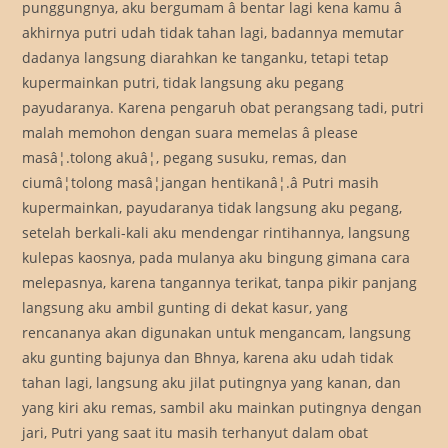
punggungnya, aku bergumam â bentar lagi kena kamu â
akhirnya putri udah tidak tahan lagi, badannya memutar
dadanya langsung diarahkan ke tanganku, tetapi tetap
kupermainkan putri, tidak langsung aku pegang
payudaranya. Karena pengaruh obat perangsang tadi, putri
malah memohon dengan suara memelas â please
masâ¦.tolong akuâ¦, pegang susuku, remas, dan
ciumâ¦tolong masâ¦jangan hentikanâ¦.â Putri masih
kupermainkan, payudaranya tidak langsung aku pegang,
setelah berkali-kali aku mendengar rintihannya, langsung
kulepas kaosnya, pada mulanya aku bingung gimana cara
melepasnya, karena tangannya terikat, tanpa pikir panjang
langsung aku ambil gunting di dekat kasur, yang
rencananya akan digunakan untuk mengancam, langsung
aku gunting bajunya dan Bhnya, karena aku udah tidak
tahan lagi, langsung aku jilat putingnya yang kanan, dan
yang kiri aku remas, sambil aku mainkan putingnya dengan
jari, Putri yang saat itu masih terhanyut dalam obat