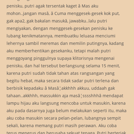
penisku, putri agak tersentak kaget â Mas aku
mohon..jangan masâ, â Cuma menggesek-gesek kok put,
gak apa2, gak bakalan masukâ, jawabku..lalu putri
mengiyakan, dengan menggesek-gesekan penisku ke
lubang kenikmatannya, membuatku leluasa menciumi
lehernya sambil meremas dan memilin putingnya, kadang
aku memberhentikan gesekanku, tetapi malah putri
menggoyang pinggulnya supaya klitorisnya mengenai
penisku, dan hal tersebut berlangsung selama 15 menit,
karena putri sudah tidak tahan atas rangsangan yang
begitu hebat, maka secara tidak sadar putri terlena dan
berbisik kepadaku â Masâ¦akkhhh akkuu, uddaah gak
tahaan..akkhhh, massukkin aja masâ¦sssshhhâ mendapat
lampu hijau aku langsung mencoba untuk masukin, karena
aku pada dasarnya juga belum melakukan seperti itu, maka
aku coba masukin secara pelan-pelan, lubangnya sempit
sekali, karena memang putri masih perawan. Aku coba
terus menerus dan berusaha sekuat tenaga, Putri berteriak