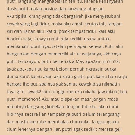
putri langsung menghabiskan teh itu, karena kebanyakan
dosis putri malah pusing dan langsung pingsan.
Aku tipikal orang yang tidak bergairah jika menyetubuhi
cewek yang lagi tidur, maka aku ambil seutas tali, tangan
kiri dan kanan aku ikat di pojok tempat tidur, kaki aku
biarkan saja, supaya nanti ada sedikit usaha untuk
menikmati tubuhnya..setelah persiapan selesai, Putri aku
bangunkan dengan memerciki air ke wajahnya, akhirnya
putri terbangun, putri berteriak â Mas apa2an ini??!!??â,
âgak apa-apa Put, kamu belom pernah ngrasain surga
dunia kan?, kamu akan aku kasih gratis put, kamu harusnya
bangga lho put, soalnya gak semua cewek bisa nikmatin
kaya gini, cewek2 lain tunggu mereka nikahâ jawabkuâ¦lalu
putri memohonâ Aku mau diapakan mas? Jangan masâ
mulutnya langsung kubekap dengan bibirku, aku ciumi
bibirnya secara liar, tampaknya putri belum terangsang
dan masih menolak membalas ciumanku, langsung aku
cium lehernya dengan liar, putri agak sedikit merasa geli