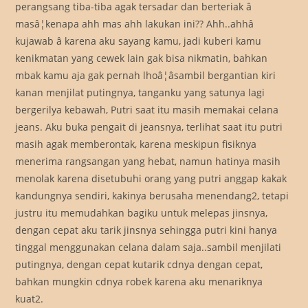
perangsang tiba-tiba agak tersadar dan berteriak â
masâ¦kenapa ahh mas ahh lakukan ini?? Ahh..ahhâ
kujawab â karena aku sayang kamu, jadi kuberi kamu
kenikmatan yang cewek lain gak bisa nikmatin, bahkan
mbak kamu aja gak pernah lhoâ¦âsambil bergantian kiri
kanan menjilat putingnya, tanganku yang satunya lagi
bergerilya kebawah, Putri saat itu masih memakai celana
jeans. Aku buka pengait di jeansnya, terlihat saat itu putri
masih agak memberontak, karena meskipun fisiknya
menerima rangsangan yang hebat, namun hatinya masih
menolak karena disetubuhi orang yang putri anggap kakak
kandungnya sendiri, kakinya berusaha menendang2, tetapi
justru itu memudahkan bagiku untuk melepas jinsnya,
dengan cepat aku tarik jinsnya sehingga putri kini hanya
tinggal menggunakan celana dalam saja..sambil menjilati
putingnya, dengan cepat kutarik cdnya dengan cepat,
bahkan mungkin cdnya robek karena aku menariknya
kuat2.