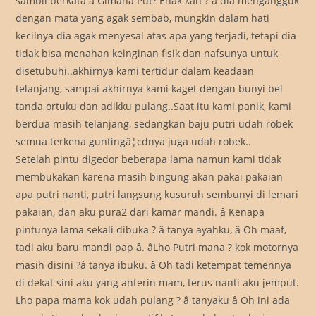
sambil berkata â Gimana Put? Enak kan ? â dia mengangguk
dengan mata yang agak sembab, mungkin dalam hati
kecilnya dia agak menyesal atas apa yang terjadi, tetapi dia
tidak bisa menahan keinginan fisik dan nafsunya untuk
disetubuhi..akhirnya kami tertidur dalam keadaan
telanjang, sampai akhirnya kami kaget dengan bunyi bel
tanda ortuku dan adikku pulang..Saat itu kami panik, kami
berdua masih telanjang, sedangkan baju putri udah robek
semua terkena guntingâ¦cdnya juga udah robek..
Setelah pintu digedor beberapa lama namun kami tidak
membukakan karena masih bingung akan pakai pakaian
apa putri nanti, putri langsung kusuruh sembunyi di lemari
pakaian, dan aku pura2 dari kamar mandi. â Kenapa
pintunya lama sekali dibuka ? â tanya ayahku, â Oh maaf,
tadi aku baru mandi pap â. âLho Putri mana ? kok motornya
masih disini ?â tanya ibuku. â Oh tadi ketempat temennya
di dekat sini aku yang anterin mam, terus nanti aku jemput.
Lho papa mama kok udah pulang ? â tanyaku â Oh ini ada